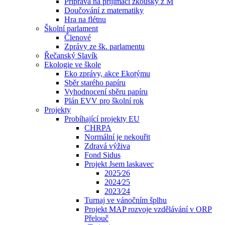
Příprava na přijímací zkoušky z M
Doučování z matematiky
Hra na flétnu
Školní parlament
Členové
Zprávy ze šk. parlamentu
Řečanský Slavík
Ekologie ve škole
Eko zprávy, akce Ekotýmu
Sběr starého papíru
Vyhodnocení sběru papíru
Plán EVV pro školní rok
Projekty
Probíhající projekty EU
CHRPA
Normální je nekouřit
Zdravá výživa
Fond Sidus
Projekt Jsem laskavec
2025⁄26
2024⁄25
2023⁄24
Turnaj ve vánočním šplhu
Projekt MAP rozvoje vzdělávání v ORP
Přelouč