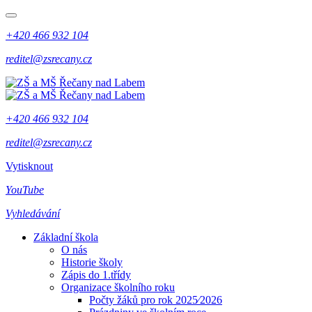
+420 466 932 104
reditel@zsrecany.cz
+420 466 932 104
reditel@zsrecany.cz
Vytisknout
YouTube
Vyhledávání
Základní škola
O nás
Historie školy
Zápis do 1.třídy
Organizace školního roku
Počty žáků pro rok 2025⁄2026