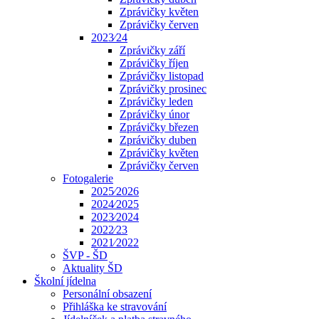
Zprávičky květen
Zprávičky červen
2023⁄24
Zprávičky září
Zprávičky říjen
Zprávičky listopad
Zprávičky prosinec
Zprávičky leden
Zprávičky únor
Zprávičky březen
Zprávičky duben
Zprávičky květen
Zprávičky červen
Fotogalerie
2025⁄2026
2024⁄2025
2023⁄2024
2022⁄23
2021⁄2022
ŠVP - ŠD
Aktuality ŠD
Školní jídelna
Personální obsazení
Přihláška ke stravování