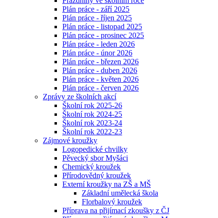
Prázdniny ve školním roce
Plán práce - září 2025
Plán práce - říjen 2025
Plán práce - listopad 2025
Plán práce - prosinec 2025
Plán práce - leden 2026
Plán práce - únor 2026
Plán práce - březen 2026
Plán práce - duben 2026
Plán práce - květen 2026
Plán práce - červen 2026
Zprávy ze školních akcí
Školní rok 2025-26
Školní rok 2024-25
Školní rok 2023-24
Školní rok 2022-23
Zájmové kroužky
Logopedické chvilky
Pěvecký sbor Myšáci
Chemický kroužek
Přírodovědný kroužek
Externí kroužky na ZŠ a MŠ
Základní umělecká škola
Florbalový kroužek
Příprava na přijímací zkoušky z ČJ