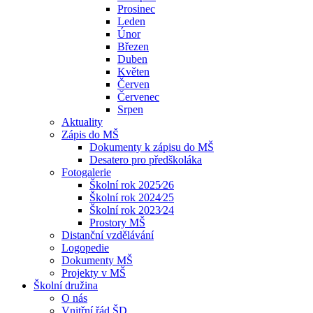
Prosinec
Leden
Únor
Březen
Duben
Květen
Červen
Červenec
Srpen
Aktuality
Zápis do MŠ
Dokumenty k zápisu do MŠ
Desatero pro předškoláka
Fotogalerie
Školní rok 2025⁄26
Školní rok 2024⁄25
Školní rok 2023⁄24
Prostory MŠ
Distanční vzdělávání
Logopedie
Dokumenty MŠ
Projekty v MŠ
Školní družina
O nás
Vnitřní řád ŠD