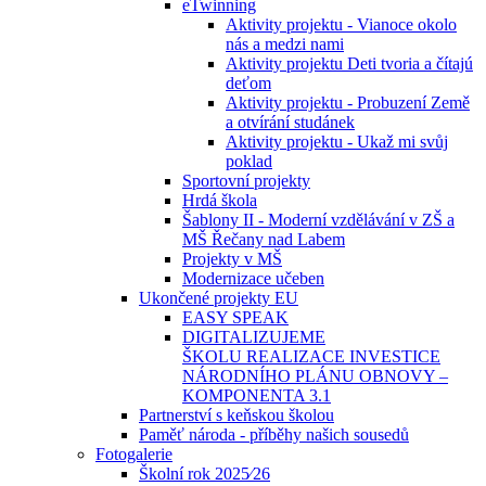
eTwinning
Aktivity projektu - Vianoce okolo
nás a medzi nami
Aktivity projektu Deti tvoria a čítajú
deťom
Aktivity projektu - Probuzení Země
a otvírání studánek
Aktivity projektu - Ukaž mi svůj
poklad
Sportovní projekty
Hrdá škola
Šablony II - Moderní vzdělávání v ZŠ a
MŠ Řečany nad Labem
Projekty v MŠ
Modernizace učeben
Ukončené projekty EU
EASY SPEAK
DIGITALIZUJEME
ŠKOLU REALIZACE INVESTICE
NÁRODNÍHO PLÁNU OBNOVY –
KOMPONENTA 3.1
Partnerství s keňskou školou
Paměť národa - příběhy našich sousedů
Fotogalerie
Školní rok 2025⁄26