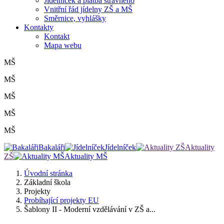
Jídelníček a platba stravného
Vnitřní řád jídelny ZŠ a MŠ
Směrnice, vyhlášky
Kontakty
Kontakt
Mapa webu
MŠ
MŠ
MŠ
MŠ
MŠ
Bakaláři
Jídelníček
Aktuality
ZŠ
Aktuality MŠ
Úvodní stránka
Základní škola
Projekty
Probíhající projekty EU
Šablony II - Moderní vzdělávání v ZŠ a...