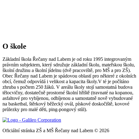
O škole
Základní škola Řečany nad Labem je od roku 1995 integrovaným
právním subjektem, který sdružuje základní školu, mateřskou školu,
školní družinu a školní jídelnu (dvě pracoviště, pro MŠ a pro ZŠ).
Obec Řečany nad Labem je spádovou oblastí pro některé z okolních
obcí, čemuž odpovídá i velikost a kapacita školy.V té je počítáno
zhruba s počtem 250 žáků. V areálu školy stojí samostatná budova
tělocvičny, dostatečně prostorné školní hřiště (travnaté na kopanou,
asfaltové pro vybíjenou, odbíjenou a samostatně nově vybudované
na basketbal, štěrkový běžecký ovál, pískové doskočiště, kovové
průlezky pro malé děti, ping-pongový stůl).
Oficiální stránka ZŠ a MŠ Řečany nad Labem © 2026