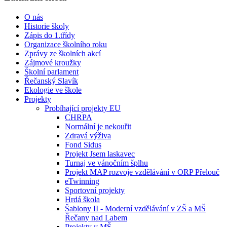
O nás
Historie školy
Zápis do 1.třídy
Organizace školního roku
Zprávy ze školních akcí
Zájmové kroužky
Školní parlament
Řečanský Slavík
Ekologie ve škole
Projekty
Probíhající projekty EU
CHRPA
Normální je nekouřit
Zdravá výživa
Fond Sidus
Projekt Jsem laskavec
Turnaj ve vánočním šplhu
Projekt MAP rozvoje vzdělávání v ORP Přelouč
eTwinning
Sportovní projekty
Hrdá škola
Šablony II - Moderní vzdělávání v ZŠ a MŠ
Řečany nad Labem
Projekty v MŠ