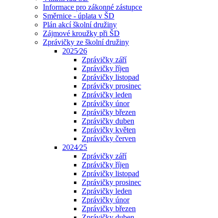
Informace pro zákonné zástupce
Směrnice - úplata v ŠD
Plán akcí školní družiny
Zájmové kroužky při ŠD
Zprávičky ze školní družiny
2025⁄26
Zprávičky září
Zprávičky říjen
Zprávičky listopad
Zprávičky prosinec
Zprávičky leden
Zprávičky únor
Zprávičky březen
Zprávičky duben
Zprávičky květen
Zprávičky červen
2024⁄25
Zprávičky září
Zprávičky říjen
Zprávičky listopad
Zprávičky prosinec
Zprávičky leden
Zprávičky únor
Zprávičky březen
Zprávičky duben