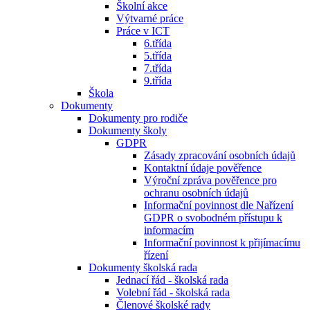
Školní akce
Výtvarné práce
Práce v ICT
6.třída
5.třída
7.třída
9.třída
Škola
Dokumenty
Dokumenty pro rodiče
Dokumenty školy
GDPR
Zásady zpracování osobních údajů
Kontaktní údaje pověřence
Výroční zpráva pověřence pro
ochranu osobních údajů
Informační povinnost dle Nařízení
GDPR o svobodném přístupu k
informacím
Informační povinnost k přijímacímu
řízení
Dokumenty školská rada
Jednací řád - školská rada
Volební řád - školská rada
Členové školské rady