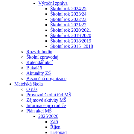
Výroční zpráva
Školní rok 2024⁄25
Školní rok 2023⁄24
Školní rok 2022⁄23
Školní rok 2021⁄22
Školní rok 2020⁄2021
Školní rok 2019⁄2020
Školní rok 2018⁄2019
Školní rok 2015 -2018
Rozvrh hodin
Školní zpravodaj
Kalendář akcí
Bakaláři
Aktuality ZŠ
Bezpečná organizace
Mateřská škola
O nás
Provozní školní řád MŠ
Zájmové aktivity MŠ
Informace pro rodiče
Plán akcí MŠ
2025⁄2026
Září
Říjen
Listopad