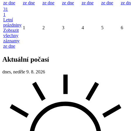
ze dne
ze dne
ze dne
ze dne
ze dne
ze dne
ze dn
31
1
Letní
prázdniny
1
2
3
4
5
6
Zobrazit
všechny
záznamy
ze dne
Aktuální počasí
dnes, neděle 9. 8. 2026