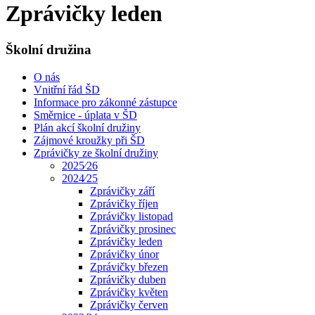
Zprávičky leden
Školní družina
O nás
Vnitřní řád ŠD
Informace pro zákonné zástupce
Směrnice - úplata v ŠD
Plán akcí školní družiny
Zájmové kroužky při ŠD
Zprávičky ze školní družiny
2025⁄26
2024⁄25
Zprávičky září
Zprávičky říjen
Zprávičky listopad
Zprávičky prosinec
Zprávičky leden
Zprávičky únor
Zprávičky březen
Zprávičky duben
Zprávičky květen
Zprávičky červen