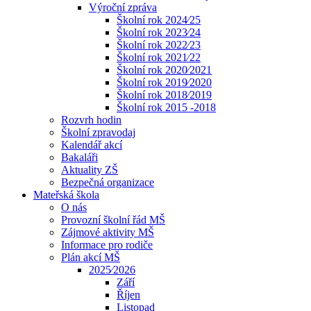
Výroční zpráva
Školní rok 2024⁄25
Školní rok 2023⁄24
Školní rok 2022⁄23
Školní rok 2021⁄22
Školní rok 2020⁄2021
Školní rok 2019⁄2020
Školní rok 2018⁄2019
Školní rok 2015 -2018
Rozvrh hodin
Školní zpravodaj
Kalendář akcí
Bakaláři
Aktuality ZŠ
Bezpečná organizace
Mateřská škola
O nás
Provozní školní řád MŠ
Zájmové aktivity MŠ
Informace pro rodiče
Plán akcí MŠ
2025⁄2026
Září
Říjen
Listopad