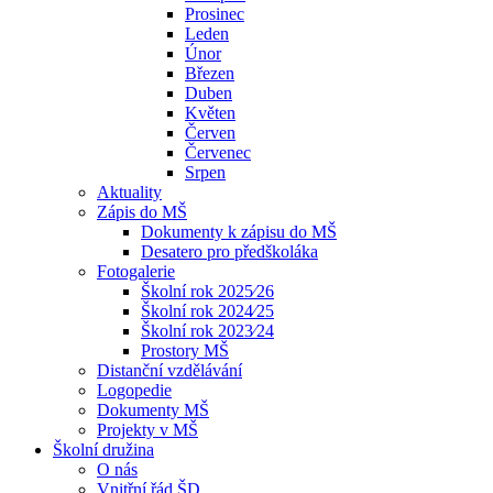
Prosinec
Leden
Únor
Březen
Duben
Květen
Červen
Červenec
Srpen
Aktuality
Zápis do MŠ
Dokumenty k zápisu do MŠ
Desatero pro předškoláka
Fotogalerie
Školní rok 2025⁄26
Školní rok 2024⁄25
Školní rok 2023⁄24
Prostory MŠ
Distanční vzdělávání
Logopedie
Dokumenty MŠ
Projekty v MŠ
Školní družina
O nás
Vnitřní řád ŠD