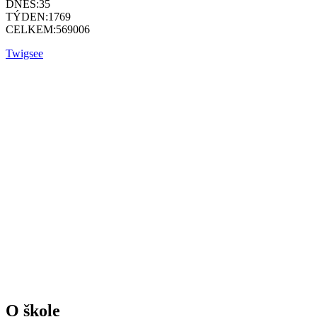
DNES:
35
TÝDEN:
1769
CELKEM:
569006
Twigsee
O škole