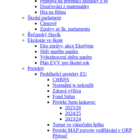
Příprava na přijímací zkoušky z M
Doučování z matematiky
Hra na flétnu
Školní parlament
Členové
Zprávy ze šk. parlamentu
Řečanský Slavík
Ekologie ve škole
Eko zprávy, akce Ekotýmu
Sběr starého papíru
Vyhodnocení sběru papíru
Plán EVV pro školní rok
Projekty
Probíhající projekty EU
CHRPA
Normální je nekouřit
Zdravá výživa
Fond Sidus
Projekt Jsem laskavec
2025⁄26
2024⁄25
2023⁄24
Turnaj ve vánočním šplhu
Projekt MAP rozvoje vzdělávání v ORP
Přelouč