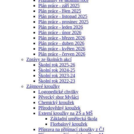
Prázdniny ve školním roce
Plán práce - září 2025
Plán práce - říjen 2025
Plán práce - listopad 2025
Plán práce - prosinec 2025
Plán práce - leden 2026
Plán práce - únor 2026
Plán práce - březen 2026
Plán práce - duben 2026
Plán práce - květen 2026
Plán práce - červen 2026
Zprávy ze školních akcí
Školní rok 2025-26
Školní rok 2024-25
Školní rok 2023-24
Školní rok 2022-23
Zájmové kroužky
Logopedické chvilky
Pěvecký sbor Myšáci
Chemický kroužek
Přírodovědný kroužek
Externí kroužky na ZŠ a MŠ
Základní umělecká škola
Florbalový kroužek
Příprava na přijímací zkoušky z ČJ