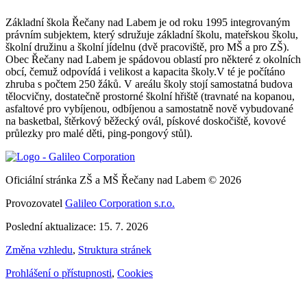
Základní škola Řečany nad Labem je od roku 1995 integrovaným
právním subjektem, který sdružuje základní školu, mateřskou školu,
školní družinu a školní jídelnu (dvě pracoviště, pro MŠ a pro ZŠ).
Obec Řečany nad Labem je spádovou oblastí pro některé z okolních
obcí, čemuž odpovídá i velikost a kapacita školy.V té je počítáno
zhruba s počtem 250 žáků. V areálu školy stojí samostatná budova
tělocvičny, dostatečně prostorné školní hřiště (travnaté na kopanou,
asfaltové pro vybíjenou, odbíjenou a samostatně nově vybudované
na basketbal, štěrkový běžecký ovál, pískové doskočiště, kovové
průlezky pro malé děti, ping-pongový stůl).
Oficiální stránka ZŠ a MŠ Řečany nad Labem © 2026
Provozovatel
Galileo Corporation s.r.o.
Poslední aktualizace: 15. 7. 2026
Změna vzhledu
,
Struktura stránek
Prohlášení o přístupnosti
,
Cookies