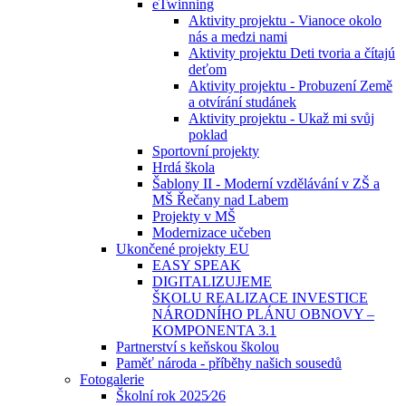
eTwinning
Aktivity projektu - Vianoce okolo
nás a medzi nami
Aktivity projektu Deti tvoria a čítajú
deťom
Aktivity projektu - Probuzení Země
a otvírání studánek
Aktivity projektu - Ukaž mi svůj
poklad
Sportovní projekty
Hrdá škola
Šablony II - Moderní vzdělávání v ZŠ a
MŠ Řečany nad Labem
Projekty v MŠ
Modernizace učeben
Ukončené projekty EU
EASY SPEAK
DIGITALIZUJEME
ŠKOLU REALIZACE INVESTICE
NÁRODNÍHO PLÁNU OBNOVY –
KOMPONENTA 3.1
Partnerství s keňskou školou
Paměť národa - příběhy našich sousedů
Fotogalerie
Školní rok 2025⁄26