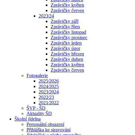
Zprávičky květen
Zprávičky červen
2023⁄24
Zprávičky září
Zprávičky říjen
Zprávičky listopad
Zprávičky prosinec
Zprávičky leden
Zprávičky únor
Zprávičky březen
Zprávičky duben
Zprávičky květen
Zprávičky červen
Fotogalerie
2025⁄2026
2024⁄2025
2023⁄2024
2022⁄23
2021⁄2022
ŠVP - ŠD
Aktuality ŠD
Školní jídelna
Personální obsazení
Přihláška ke stravování