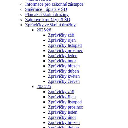
Informace pro zákonné zástupce
Směrnice - úplata v ŠD
Plán akcí školní družiny
Zájmové kroužky při ŠD
Zprávičky ze školní družiny
2025⁄26
Zprávičky září
Zprávičky říjen
Zprávičky listopad
Zprávičky prosinec
Zprávičky leden
Zprávičky únor
Zprávičky březen
Zprávičky duben
Zprávičky květen
Zprávičky červen
2024⁄25
Zprávičky září
Zprávičky říjen
Zprávičky listopad
Zprávičky prosinec
Zprávičky leden
Zprávičky únor
Zprávičky březen
Zprávičky duben