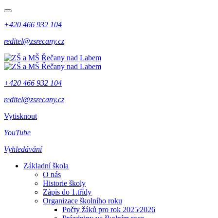
+420 466 932 104
reditel@zsrecany.cz
+420 466 932 104
reditel@zsrecany.cz
Vytisknout
YouTube
Vyhledávání
Základní škola
O nás
Historie školy
Zápis do 1.třídy
Organizace školního roku
Počty žáků pro rok 2025⁄2026