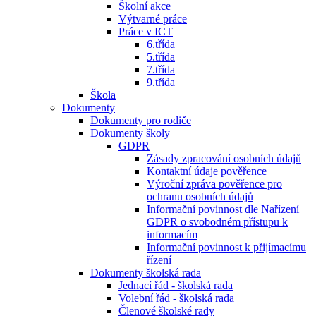
Školní akce
Výtvarné práce
Práce v ICT
6.třída
5.třída
7.třída
9.třída
Škola
Dokumenty
Dokumenty pro rodiče
Dokumenty školy
GDPR
Zásady zpracování osobních údajů
Kontaktní údaje pověřence
Výroční zpráva pověřence pro
ochranu osobních údajů
Informační povinnost dle Nařízení
GDPR o svobodném přístupu k
informacím
Informační povinnost k přijímacímu
řízení
Dokumenty školská rada
Jednací řád - školská rada
Volební řád - školská rada
Členové školské rady