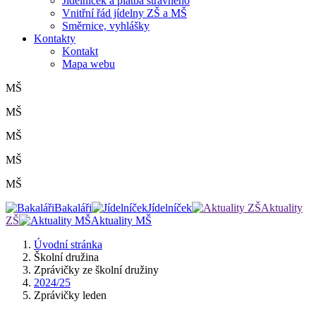
Jídelníček a platba stravného
Vnitřní řád jídelny ZŠ a MŠ
Směrnice, vyhlášky
Kontakty
Kontakt
Mapa webu
MŠ
MŠ
MŠ
MŠ
MŠ
Bakaláři
Jídelníček
Aktuality
ZŠ
Aktuality MŠ
Úvodní stránka
Školní družina
Zprávičky ze školní družiny
2024/25
Zprávičky leden