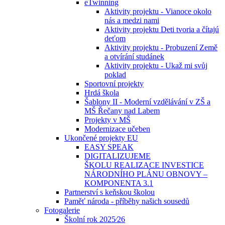
eTwinning
Aktivity projektu - Vianoce okolo
nás a medzi nami
Aktivity projektu Deti tvoria a čítajú
deťom
Aktivity projektu - Probuzení Země
a otvírání studánek
Aktivity projektu - Ukaž mi svůj
poklad
Sportovní projekty
Hrdá škola
Šablony II - Moderní vzdělávání v ZŠ a
MŠ Řečany nad Labem
Projekty v MŠ
Modernizace učeben
Ukončené projekty EU
EASY SPEAK
DIGITALIZUJEME
ŠKOLU REALIZACE INVESTICE
NÁRODNÍHO PLÁNU OBNOVY –
KOMPONENTA 3.1
Partnerství s keňskou školou
Paměť národa - příběhy našich sousedů
Fotogalerie
Školní rok 2025⁄26