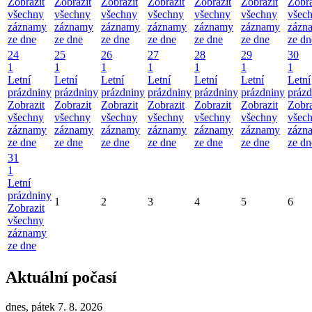
Zobrazit
Zobrazit
Zobrazit
Zobrazit
Zobrazit
Zobrazit
Zobra
všechny
všechny
všechny
všechny
všechny
všechny
všec
záznamy
záznamy
záznamy
záznamy
záznamy
záznamy
zázn
ze dne
ze dne
ze dne
ze dne
ze dne
ze dne
ze dn
24
25
26
27
28
29
30
1
1
1
1
1
1
1
Letní
Letní
Letní
Letní
Letní
Letní
Letní
prázdniny
prázdniny
prázdniny
prázdniny
prázdniny
prázdniny
prázd
Zobrazit
Zobrazit
Zobrazit
Zobrazit
Zobrazit
Zobrazit
Zobra
všechny
všechny
všechny
všechny
všechny
všechny
všec
záznamy
záznamy
záznamy
záznamy
záznamy
záznamy
zázn
ze dne
ze dne
ze dne
ze dne
ze dne
ze dne
ze dn
31
1
Letní
prázdniny
1
2
3
4
5
6
Zobrazit
všechny
záznamy
ze dne
Aktuální počasí
dnes, pátek 7. 8. 2026