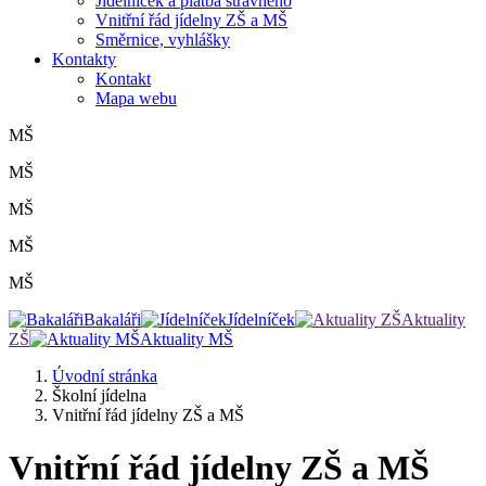
Jídelníček a platba stravného
Vnitřní řád jídelny ZŠ a MŠ
Směrnice, vyhlášky
Kontakty
Kontakt
Mapa webu
MŠ
MŠ
MŠ
MŠ
MŠ
Bakaláři
Jídelníček
Aktuality
ZŠ
Aktuality MŠ
Úvodní stránka
Školní jídelna
Vnitřní řád jídelny ZŠ a MŠ
Vnitřní řád jídelny ZŠ a MŠ