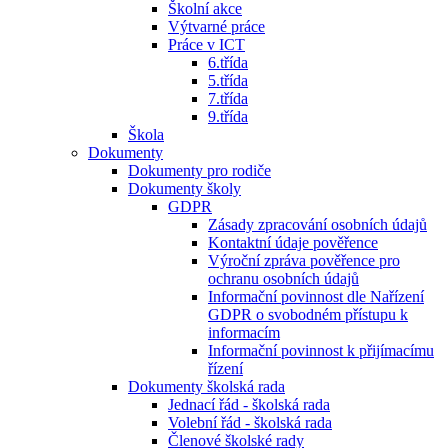
Školní akce
Výtvarné práce
Práce v ICT
6.třída
5.třída
7.třída
9.třída
Škola
Dokumenty
Dokumenty pro rodiče
Dokumenty školy
GDPR
Zásady zpracování osobních údajů
Kontaktní údaje pověřence
Výroční zpráva pověřence pro
ochranu osobních údajů
Informační povinnost dle Nařízení
GDPR o svobodném přístupu k
informacím
Informační povinnost k přijímacímu
řízení
Dokumenty školská rada
Jednací řád - školská rada
Volební řád - školská rada
Členové školské rady