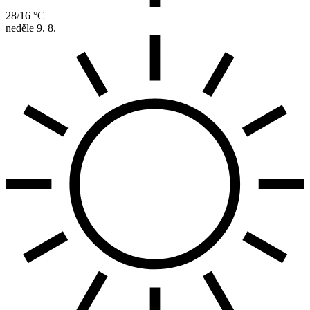
28/16 °C
neděle
9. 8.