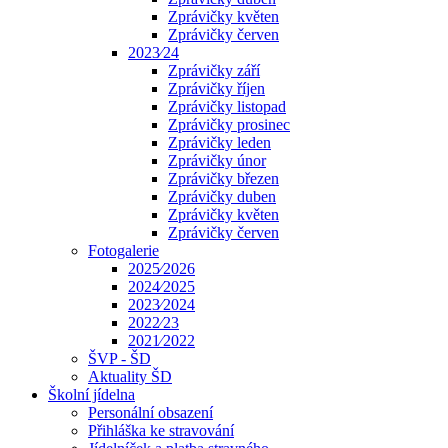
Zprávičky květen
Zprávičky červen
2023⁄24
Zprávičky září
Zprávičky říjen
Zprávičky listopad
Zprávičky prosinec
Zprávičky leden
Zprávičky únor
Zprávičky březen
Zprávičky duben
Zprávičky květen
Zprávičky červen
Fotogalerie
2025⁄2026
2024⁄2025
2023⁄2024
2022⁄23
2021⁄2022
ŠVP - ŠD
Aktuality ŠD
Školní jídelna
Personální obsazení
Přihláška ke stravování