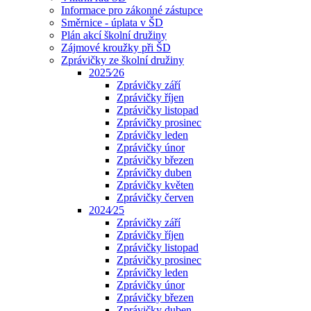
Informace pro zákonné zástupce
Směrnice - úplata v ŠD
Plán akcí školní družiny
Zájmové kroužky při ŠD
Zprávičky ze školní družiny
2025⁄26
Zprávičky září
Zprávičky říjen
Zprávičky listopad
Zprávičky prosinec
Zprávičky leden
Zprávičky únor
Zprávičky březen
Zprávičky duben
Zprávičky květen
Zprávičky červen
2024⁄25
Zprávičky září
Zprávičky říjen
Zprávičky listopad
Zprávičky prosinec
Zprávičky leden
Zprávičky únor
Zprávičky březen
Zprávičky duben