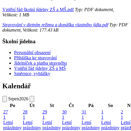
Vnitřní řád školní jídelny ZŠ a MŠ.pdf
Typ: PDF dokument,
Velikost: 1 MB
Stravování v dietním režimu a donáška vlastního jídla.pdf
Typ: PDF
dokument, Velikost: 177.43 kB
Školní jídelna
Personální obsazení
Přihláška ke stravování
Jídelníček a platba stravného
Vnitřní řád jídelny ZŠ a MŠ
Směrnice, vyhlášky
Kalendář
Srpen
2026
Po
Út
St
Čt
Pá
So
N
27
28
29
30
31
1
2
1
1
1
1
1
1
1
Letní
Letní
Letní
Letní
Letní
Letní
Letní
prázdniny
prázdniny
prázdniny
prázdniny
prázdniny
prázdniny
prázd