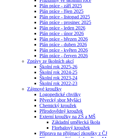
Prázdniny ve školním roce
Plán práce - září 2025
Plán práce - říjen 2025
Plán práce - listopad 2025
Plán práce - prosinec 2025
Plán práce - leden 2026
Plán práce - únor 2026
Plán práce - březen 2026
Plán práce - duben 2026
Plán práce - květen 2026
Plán práce - červen 2026
Zprávy ze školních akcí
Školní rok 2025-26
Školní rok 2024-25
Školní rok 2023-24
Školní rok 2022-23
Zájmové kroužky
Logopedické chvilky
Pěvecký sbor Myšáci
Chemický kroužek
Přírodovědný kroužek
Externí kroužky na ZŠ a MŠ
Základní umělecká škola
Florbalový kroužek
Příprava na přijímací zkoušky z ČJ