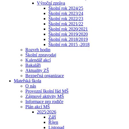
Výroční zpráva
Školní rok 2024⁄25
Školní rok 2023⁄24
Školní rok 2022⁄23
Školní rok 2021⁄22
Školní rok 2020⁄2021
Školní rok 2019⁄2020
Školní rok 2018⁄2019
Školní rok 2015 -2018
Rozvrh hodin
Školní zpravodaj
Kalendář akcí
Bakaláři
Aktuality ZŠ
Bezpečná organizace
Mateřská škola
O nás
Provozní školní řád MŠ
Zájmové aktivity MŠ
Informace pro rodiče
Plán akcí MŠ
2025⁄2026
Září
Říjen
Listopad