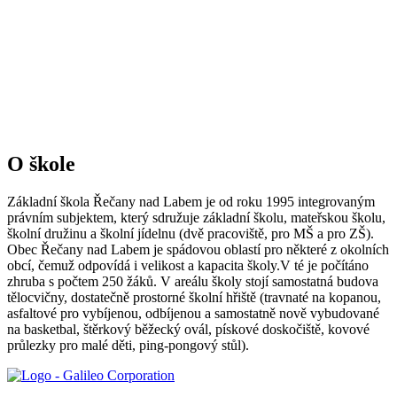
O škole
Základní škola Řečany nad Labem je od roku 1995 integrovaným
právním subjektem, který sdružuje základní školu, mateřskou školu,
školní družinu a školní jídelnu (dvě pracoviště, pro MŠ a pro ZŠ).
Obec Řečany nad Labem je spádovou oblastí pro některé z okolních
obcí, čemuž odpovídá i velikost a kapacita školy.V té je počítáno
zhruba s počtem 250 žáků. V areálu školy stojí samostatná budova
tělocvičny, dostatečně prostorné školní hřiště (travnaté na kopanou,
asfaltové pro vybíjenou, odbíjenou a samostatně nově vybudované
na basketbal, štěrkový běžecký ovál, pískové doskočiště, kovové
průlezky pro malé děti, ping-pongový stůl).