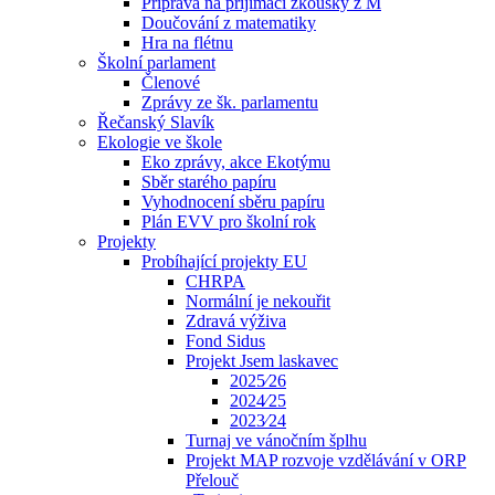
Příprava na přijímací zkoušky z M
Doučování z matematiky
Hra na flétnu
Školní parlament
Členové
Zprávy ze šk. parlamentu
Řečanský Slavík
Ekologie ve škole
Eko zprávy, akce Ekotýmu
Sběr starého papíru
Vyhodnocení sběru papíru
Plán EVV pro školní rok
Projekty
Probíhající projekty EU
CHRPA
Normální je nekouřit
Zdravá výživa
Fond Sidus
Projekt Jsem laskavec
2025⁄26
2024⁄25
2023⁄24
Turnaj ve vánočním šplhu
Projekt MAP rozvoje vzdělávání v ORP
Přelouč