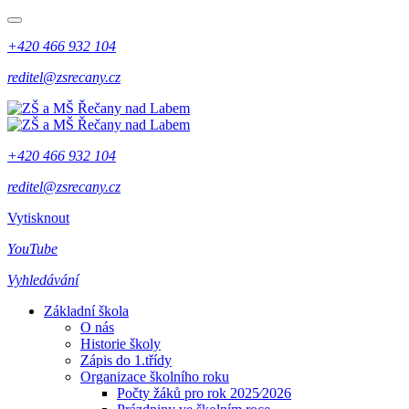
+420 466 932 104
reditel@zsrecany.cz
+420 466 932 104
reditel@zsrecany.cz
Vytisknout
YouTube
Vyhledávání
Základní škola
O nás
Historie školy
Zápis do 1.třídy
Organizace školního roku
Počty žáků pro rok 2025⁄2026