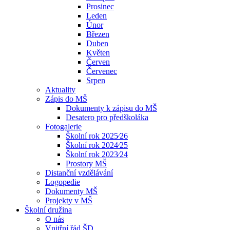
Prosinec
Leden
Únor
Březen
Duben
Květen
Červen
Červenec
Srpen
Aktuality
Zápis do MŠ
Dokumenty k zápisu do MŠ
Desatero pro předškoláka
Fotogalerie
Školní rok 2025⁄26
Školní rok 2024⁄25
Školní rok 2023⁄24
Prostory MŠ
Distanční vzdělávání
Logopedie
Dokumenty MŠ
Projekty v MŠ
Školní družina
O nás
Vnitřní řád ŠD