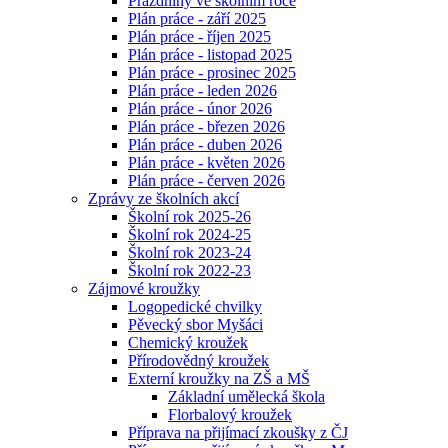
Prázdniny ve školním roce
Plán práce - září 2025
Plán práce - říjen 2025
Plán práce - listopad 2025
Plán práce - prosinec 2025
Plán práce - leden 2026
Plán práce - únor 2026
Plán práce - březen 2026
Plán práce - duben 2026
Plán práce - květen 2026
Plán práce - červen 2026
Zprávy ze školních akcí
Školní rok 2025-26
Školní rok 2024-25
Školní rok 2023-24
Školní rok 2022-23
Zájmové kroužky
Logopedické chvilky
Pěvecký sbor Myšáci
Chemický kroužek
Přírodovědný kroužek
Externí kroužky na ZŠ a MŠ
Základní umělecká škola
Florbalový kroužek
Příprava na přijímací zkoušky z ČJ