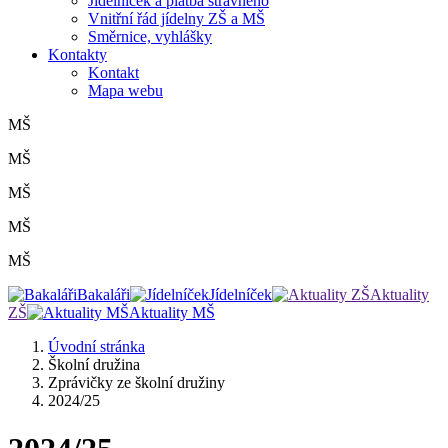
Jídelníček a platba stravného
Vnitřní řád jídelny ZŠ a MŠ
Směrnice, vyhlášky
Kontakty
Kontakt
Mapa webu
MŠ
MŠ
MŠ
MŠ
MŠ
Bakaláři
Jídelníček
Aktuality
ZŠ
Aktuality MŠ
Úvodní stránka
Školní družina
Zprávičky ze školní družiny
2024/25