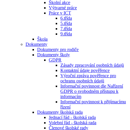
Školní akce
Výtvarné práce
Práce v ICT
6.třída
5.třída
7.třída
9.třída
Škola
Dokumenty
Dokumenty pro rodiče
Dokumenty školy
GDPR
Zásady zpracování osobních údajů
Kontaktní údaje pověřence
Výroční zpráva pověřence pro
ochranu osobních údajů
Informační povinnost dle Nařízení
GDPR o svobodném přístupu k
informacím
Informační povinnost k přijímacímu
řízení
Dokumenty školská rada
Jednací řád - školská rada
Volební řád - školská rada
Členové školské rady