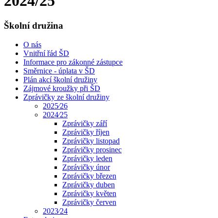
2024/25
Školní družina
O nás
Vnitřní řád ŠD
Informace pro zákonné zástupce
Směrnice - úplata v ŠD
Plán akcí školní družiny
Zájmové kroužky při ŠD
Zprávičky ze školní družiny
2025⁄26
2024⁄25
Zprávičky září
Zprávičky říjen
Zprávičky listopad
Zprávičky prosinec
Zprávičky leden
Zprávičky únor
Zprávičky březen
Zprávičky duben
Zprávičky květen
Zprávičky červen
2023⁄24