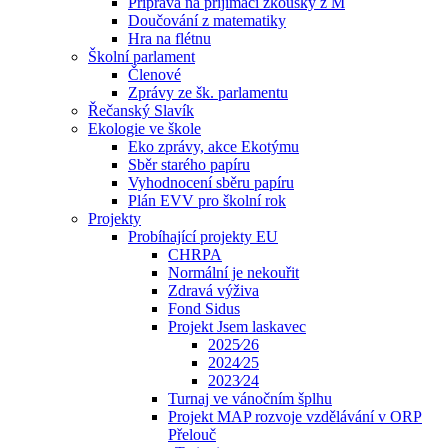
Příprava na přijímací zkoušky z M
Doučování z matematiky
Hra na flétnu
Školní parlament
Členové
Zprávy ze šk. parlamentu
Řečanský Slavík
Ekologie ve škole
Eko zprávy, akce Ekotýmu
Sběr starého papíru
Vyhodnocení sběru papíru
Plán EVV pro školní rok
Projekty
Probíhající projekty EU
CHRPA
Normální je nekouřit
Zdravá výživa
Fond Sidus
Projekt Jsem laskavec
2025⁄26
2024⁄25
2023⁄24
Turnaj ve vánočním šplhu
Projekt MAP rozvoje vzdělávání v ORP
Přelouč