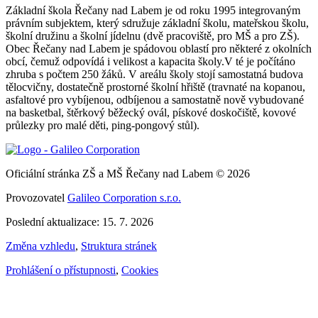
Základní škola Řečany nad Labem je od roku 1995 integrovaným
právním subjektem, který sdružuje základní školu, mateřskou školu,
školní družinu a školní jídelnu (dvě pracoviště, pro MŠ a pro ZŠ).
Obec Řečany nad Labem je spádovou oblastí pro některé z okolních
obcí, čemuž odpovídá i velikost a kapacita školy.V té je počítáno
zhruba s počtem 250 žáků. V areálu školy stojí samostatná budova
tělocvičny, dostatečně prostorné školní hřiště (travnaté na kopanou,
asfaltové pro vybíjenou, odbíjenou a samostatně nově vybudované
na basketbal, štěrkový běžecký ovál, pískové doskočiště, kovové
průlezky pro malé děti, ping-pongový stůl).
Oficiální stránka ZŠ a MŠ Řečany nad Labem © 2026
Provozovatel
Galileo Corporation s.r.o.
Poslední aktualizace: 15. 7. 2026
Změna vzhledu
,
Struktura stránek
Prohlášení o přístupnosti
,
Cookies