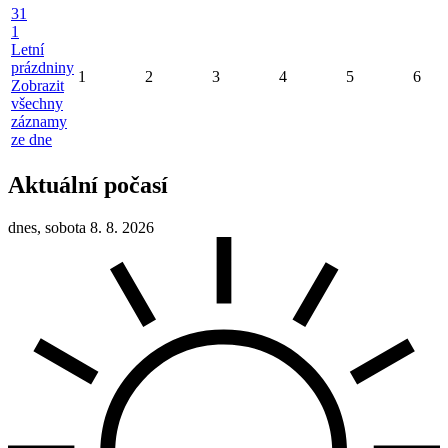
31
1
Letní
prázdniny
1
2
3
4
5
6
Zobrazit
všechny
záznamy
ze dne
Aktuální počasí
dnes, sobota 8. 8. 2026