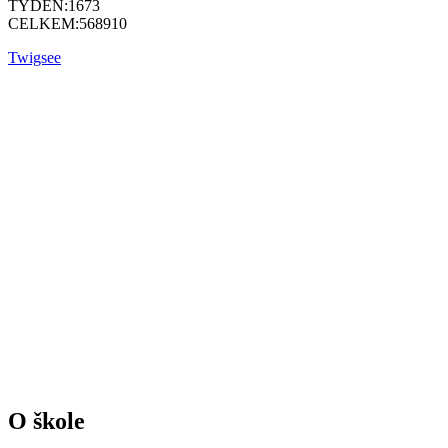
TÝDEN:
1673
CELKEM:
568910
Twigsee
O škole