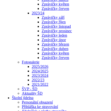
Zprávičky květen
Zprávičky červen
2023⁄24
Zprávičky září
Zprávičky říjen
Zprávičky listopad
Zprávičky prosinec
Zprávičky leden
Zprávičky únor
Zprávičky březen
Zprávičky duben
Zprávičky květen
Zprávičky červen
Fotogalerie
2025⁄2026
2024⁄2025
2023⁄2024
2022⁄23
2021⁄2022
ŠVP - ŠD
Aktuality ŠD
Školní jídelna
Personální obsazení
Přihláška ke stravování