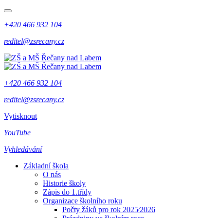
+420 466 932 104
reditel@zsrecany.cz
+420 466 932 104
reditel@zsrecany.cz
Vytisknout
YouTube
Vyhledávání
Základní škola
O nás
Historie školy
Zápis do 1.třídy
Organizace školního roku
Počty žáků pro rok 2025⁄2026