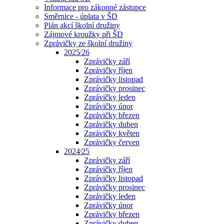
Informace pro zákonné zástupce
Směrnice - úplata v ŠD
Plán akcí školní družiny
Zájmové kroužky při ŠD
Zprávičky ze školní družiny
2025⁄26
Zprávičky září
Zprávičky říjen
Zprávičky listopad
Zprávičky prosinec
Zprávičky leden
Zprávičky únor
Zprávičky březen
Zprávičky duben
Zprávičky květen
Zprávičky červen
2024⁄25
Zprávičky září
Zprávičky říjen
Zprávičky listopad
Zprávičky prosinec
Zprávičky leden
Zprávičky únor
Zprávičky březen
Zprávičky duben