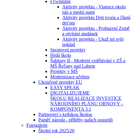
eTwinning
Aktivity projektu - Vianoce okolo
nás a medzi nami
Aktivity projektu Deti tvoria a čítajú
deťom
Aktivity projektu - Probuzení Země
a otvírání studánek
Aktivity projektu - Ukaž mi svůj
poklad
Sportovní projekty
Hrdá škola
Šablony II - Moderní vzdělávání v ZŠ a
MŠ Řečany nad Labem
Projekty v MŠ
Modernizace učeben
Ukončené projekty EU
EASY SPEAK
DIGITALIZUJEME
ŠKOLU REALIZACE INVESTICE
NÁRODNÍHO PLÁNU OBNOVY –
KOMPONENTA 3.1
Partnerství s keňskou školou
Paměť národa - příběhy našich sousedů
Fotogalerie
Školní rok 2025⁄26