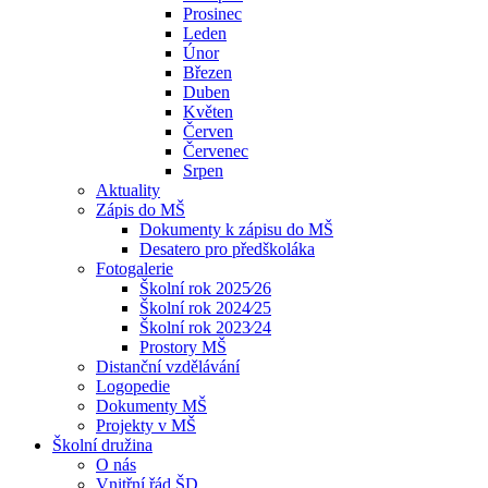
Prosinec
Leden
Únor
Březen
Duben
Květen
Červen
Červenec
Srpen
Aktuality
Zápis do MŠ
Dokumenty k zápisu do MŠ
Desatero pro předškoláka
Fotogalerie
Školní rok 2025⁄26
Školní rok 2024⁄25
Školní rok 2023⁄24
Prostory MŠ
Distanční vzdělávání
Logopedie
Dokumenty MŠ
Projekty v MŠ
Školní družina
O nás
Vnitřní řád ŠD