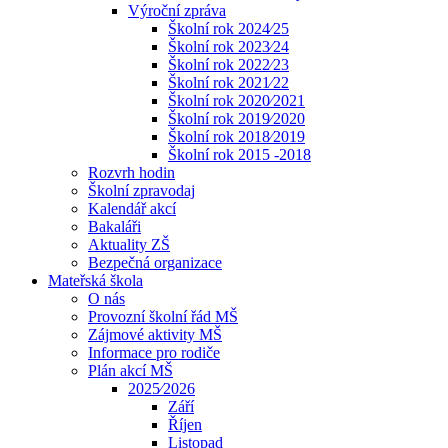
Výroční zpráva
Školní rok 2024⁄25
Školní rok 2023⁄24
Školní rok 2022⁄23
Školní rok 2021⁄22
Školní rok 2020⁄2021
Školní rok 2019⁄2020
Školní rok 2018⁄2019
Školní rok 2015 -2018
Rozvrh hodin
Školní zpravodaj
Kalendář akcí
Bakaláři
Aktuality ZŠ
Bezpečná organizace
Mateřská škola
O nás
Provozní školní řád MŠ
Zájmové aktivity MŠ
Informace pro rodiče
Plán akcí MŠ
2025⁄2026
Září
Říjen
Listopad