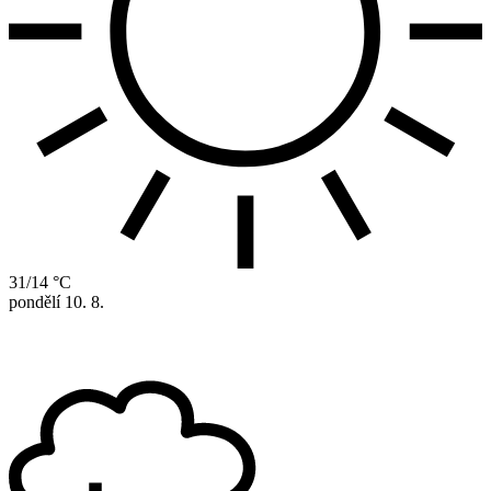
31/14 °C
pondělí
10. 8.