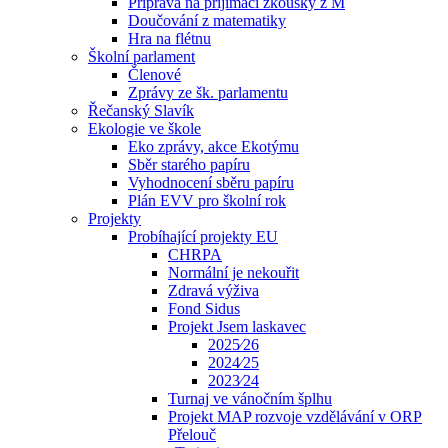
Příprava na přijímací zkoušky z M
Doučování z matematiky
Hra na flétnu
Školní parlament
Členové
Zprávy ze šk. parlamentu
Řečanský Slavík
Ekologie ve škole
Eko zprávy, akce Ekotýmu
Sběr starého papíru
Vyhodnocení sběru papíru
Plán EVV pro školní rok
Projekty
Probíhající projekty EU
CHRPA
Normální je nekouřit
Zdravá výživa
Fond Sidus
Projekt Jsem laskavec
2025⁄26
2024⁄25
2023⁄24
Turnaj ve vánočním šplhu
Projekt MAP rozvoje vzdělávání v ORP
Přelouč