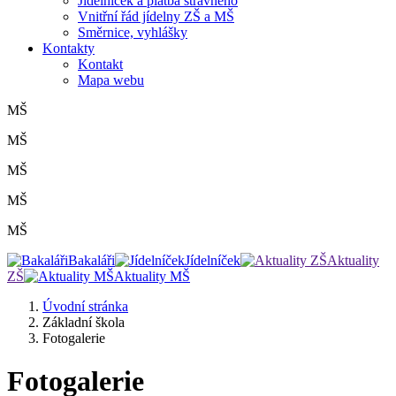
Jídelníček a platba stravného
Vnitřní řád jídelny ZŠ a MŠ
Směrnice, vyhlášky
Kontakty
Kontakt
Mapa webu
MŠ
MŠ
MŠ
MŠ
MŠ
Bakaláři
Jídelníček
Aktuality
ZŠ
Aktuality MŠ
Úvodní stránka
Základní škola
Fotogalerie
Fotogalerie