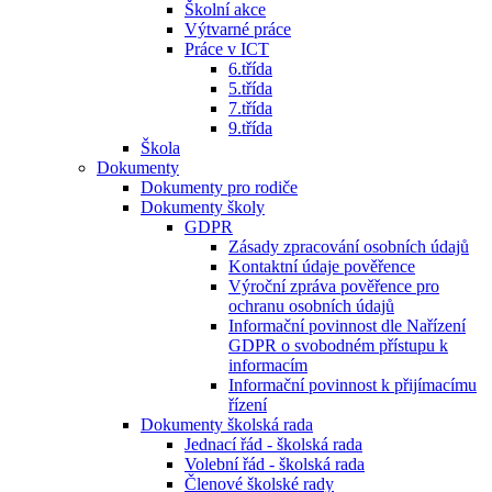
Školní akce
Výtvarné práce
Práce v ICT
6.třída
5.třída
7.třída
9.třída
Škola
Dokumenty
Dokumenty pro rodiče
Dokumenty školy
GDPR
Zásady zpracování osobních údajů
Kontaktní údaje pověřence
Výroční zpráva pověřence pro
ochranu osobních údajů
Informační povinnost dle Nařízení
GDPR o svobodném přístupu k
informacím
Informační povinnost k přijímacímu
řízení
Dokumenty školská rada
Jednací řád - školská rada
Volební řád - školská rada
Členové školské rady