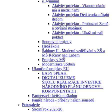
eTwinning
Aktivity projektu - Vianoce okolo
nás a medzi nami
Aktivity projektu Deti tvoria a čítajú
deťom
Aktivity projektu - Probuzení Země
a otvírání studánek
Aktivity projektu - Ukaž mi svůj
poklad
Sportovní projekty
Hrdá škola
Šablony II - Moderní vzdělávání v ZŠ a
MŠ Řečany nad Labem
Projekty v MŠ
Modernizace učeben
Ukončené projekty EU
EASY SPEAK
DIGITALIZUJEME
ŠKOLU REALIZACE INVESTICE
NÁRODNÍHO PLÁNU OBNOVY –
KOMPONENTA 3.1
Partnerství s keňskou školou
Paměť národa - příběhy našich sousedů
Fotogalerie
Školní rok 2025⁄26