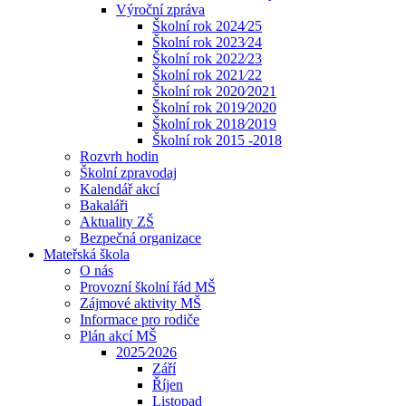
Výroční zpráva
Školní rok 2024⁄25
Školní rok 2023⁄24
Školní rok 2022⁄23
Školní rok 2021⁄22
Školní rok 2020⁄2021
Školní rok 2019⁄2020
Školní rok 2018⁄2019
Školní rok 2015 -2018
Rozvrh hodin
Školní zpravodaj
Kalendář akcí
Bakaláři
Aktuality ZŠ
Bezpečná organizace
Mateřská škola
O nás
Provozní školní řád MŠ
Zájmové aktivity MŠ
Informace pro rodiče
Plán akcí MŠ
2025⁄2026
Září
Říjen
Listopad