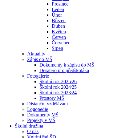
Prosinec
Leden
Únor
Březen
Duben
Květen
Červen
Červenec
Srpen
Aktuality
Zápis do MŠ
Dokumenty k zápisu do MŠ
Desatero pro předškoláka
Fotogalerie
Školní rok 2025⁄26
Školní rok 2024⁄25
Školní rok 2023⁄24
Prostory MŠ
Distanční vzdělávání
Logopedie
Dokumenty MŠ
Projekty v MŠ
Školní družina
O nás
Vnitřní řád ŠD