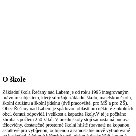
O škole
Základní škola Řečany nad Labem je od roku 1995 integrovaným
právním subjektem, který sdružuje základní školu, mateřskou školu,
školní družinu a školní jídelnu (dvě pracoviště, pro MŠ a pro ZŠ).
Obec Řečany nad Labem je spádovou oblastí pro některé z okolních
obcí, čemuž odpovídá i velikost a kapacita školy.V té je počítáno
zhruba s počtem 250 žáků. V areálu školy stojí samostatná budova
tělocvičny, dostatečně prostorné školní hřiště (travnaté na kopanou,
asfaltové pro vybíjenou, odbíjenou a samostatně nově vybudované
na basketbal, štěrkový běžecký ovál, pískové doskočiště, kovové