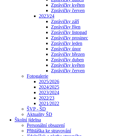
Zprávičky květen
Zprávičky červen
2023⁄24
Zprávičky září
Zprávičky říjen
Zprávičky listopad
Zprávičky prosinec
Zprávičky leden
Zprávičky únor
Zprávičky březen
Zprávičky duben
Zprávičky květen
Zprávičky červen
Fotogalerie
2025⁄2026
2024⁄2025
2023⁄2024
2022⁄23
2021⁄2022
ŠVP - ŠD
Aktuality ŠD
Školní jídelna
Personální obsazení
Přihláška ke stravování