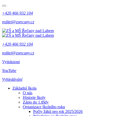
+420 466 932 104
reditel@zsrecany.cz
+420 466 932 104
reditel@zsrecany.cz
Vytisknout
YouTube
Vyhledávání
Základní škola
O nás
Historie školy
Zápis do 1.třídy
Organizace školního roku
Počty žáků pro rok 2025⁄2026