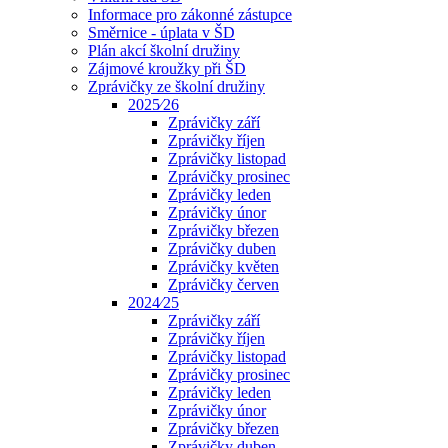
Informace pro zákonné zástupce
Směrnice - úplata v ŠD
Plán akcí školní družiny
Zájmové kroužky při ŠD
Zprávičky ze školní družiny
2025⁄26
Zprávičky září
Zprávičky říjen
Zprávičky listopad
Zprávičky prosinec
Zprávičky leden
Zprávičky únor
Zprávičky březen
Zprávičky duben
Zprávičky květen
Zprávičky červen
2024⁄25
Zprávičky září
Zprávičky říjen
Zprávičky listopad
Zprávičky prosinec
Zprávičky leden
Zprávičky únor
Zprávičky březen
Zprávičky duben