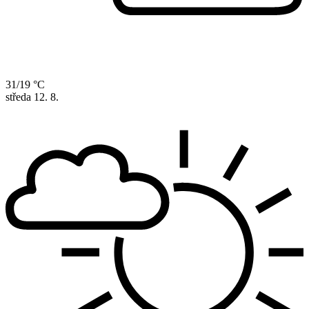
31/19 °C
středa
12. 8.