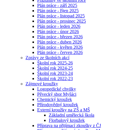
Prázdniny ve školním roce
Plán práce - září 2025
Plán práce - říjen 2025
Plán práce - listopad 2025
Plán práce - prosinec 2025
Plán práce - leden 2026
Plán práce - únor 2026
Plán práce - březen 2026
Plán práce - duben 2026
Plán práce - květen 2026
Plán práce - červen 2026
Zprávy ze školních akcí
Školní rok 2025-26
Školní rok 2024-25
Školní rok 2023-24
Školní rok 2022-23
Zájmové kroužky
Logopedické chvilky
Pěvecký sbor Myšáci
Chemický kroužek
Přírodovědný kroužek
Externí kroužky na ZŠ a MŠ
Základní umělecká škola
Florbalový kroužek
Příprava na přijímací zkoušky z ČJ