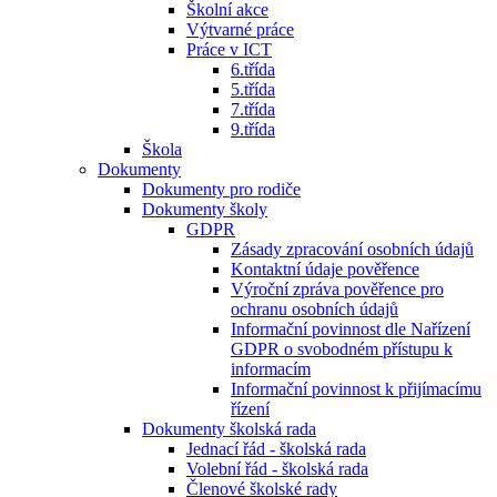
Školní akce
Výtvarné práce
Práce v ICT
6.třída
5.třída
7.třída
9.třída
Škola
Dokumenty
Dokumenty pro rodiče
Dokumenty školy
GDPR
Zásady zpracování osobních údajů
Kontaktní údaje pověřence
Výroční zpráva pověřence pro
ochranu osobních údajů
Informační povinnost dle Nařízení
GDPR o svobodném přístupu k
informacím
Informační povinnost k přijímacímu
řízení
Dokumenty školská rada
Jednací řád - školská rada
Volební řád - školská rada
Členové školské rady