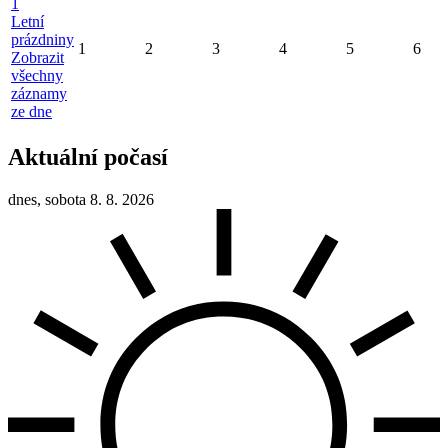
1
Letní
prázdniny
1
2
3
4
5
6
Zobrazit
všechny
záznamy
ze dne
Aktuální počasí
dnes, sobota 8. 8. 2026