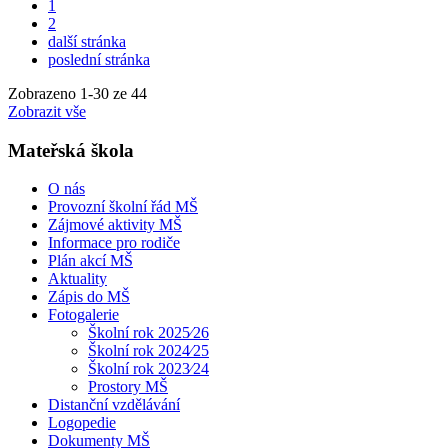
1
2
další stránka
poslední stránka
Zobrazeno
1
-
30
ze 44
Zobrazit vše
Mateřská škola
O nás
Provozní školní řád MŠ
Zájmové aktivity MŠ
Informace pro rodiče
Plán akcí MŠ
Aktuality
Zápis do MŠ
Fotogalerie
Školní rok 2025⁄26
Školní rok 2024⁄25
Školní rok 2023⁄24
Prostory MŠ
Distanční vzdělávání
Logopedie
Dokumenty MŠ