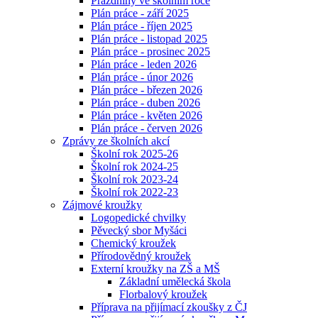
Prázdniny ve školním roce
Plán práce - září 2025
Plán práce - říjen 2025
Plán práce - listopad 2025
Plán práce - prosinec 2025
Plán práce - leden 2026
Plán práce - únor 2026
Plán práce - březen 2026
Plán práce - duben 2026
Plán práce - květen 2026
Plán práce - červen 2026
Zprávy ze školních akcí
Školní rok 2025-26
Školní rok 2024-25
Školní rok 2023-24
Školní rok 2022-23
Zájmové kroužky
Logopedické chvilky
Pěvecký sbor Myšáci
Chemický kroužek
Přírodovědný kroužek
Externí kroužky na ZŠ a MŠ
Základní umělecká škola
Florbalový kroužek
Příprava na přijímací zkoušky z ČJ