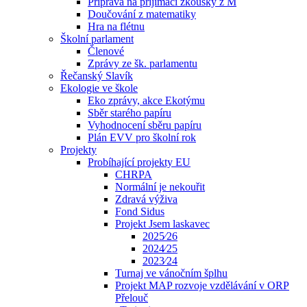
Příprava na přijímací zkoušky z M
Doučování z matematiky
Hra na flétnu
Školní parlament
Členové
Zprávy ze šk. parlamentu
Řečanský Slavík
Ekologie ve škole
Eko zprávy, akce Ekotýmu
Sběr starého papíru
Vyhodnocení sběru papíru
Plán EVV pro školní rok
Projekty
Probíhající projekty EU
CHRPA
Normální je nekouřit
Zdravá výživa
Fond Sidus
Projekt Jsem laskavec
2025⁄26
2024⁄25
2023⁄24
Turnaj ve vánočním šplhu
Projekt MAP rozvoje vzdělávání v ORP
Přelouč