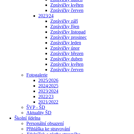
Zprávičky květen
Zprávičky červen
2023⁄24
Zprávičky září
Zprávičky říjen
Zprávičky listopad
Zprávičky prosinec
Zprávičky leden
Zprávičky únor
Zprávičky březen
Zprávičky duben
Zprávičky květen
Zprávičky červen
Fotogalerie
2025⁄2026
2024⁄2025
2023⁄2024
2022⁄23
2021⁄2022
ŠVP - ŠD
Aktuality ŠD
Školní jídelna
Personální obsazení
Přihláška ke stravování