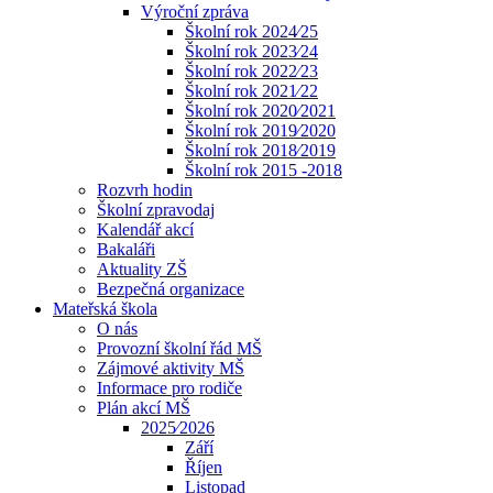
Výroční zpráva
Školní rok 2024⁄25
Školní rok 2023⁄24
Školní rok 2022⁄23
Školní rok 2021⁄22
Školní rok 2020⁄2021
Školní rok 2019⁄2020
Školní rok 2018⁄2019
Školní rok 2015 -2018
Rozvrh hodin
Školní zpravodaj
Kalendář akcí
Bakaláři
Aktuality ZŠ
Bezpečná organizace
Mateřská škola
O nás
Provozní školní řád MŠ
Zájmové aktivity MŠ
Informace pro rodiče
Plán akcí MŠ
2025⁄2026
Září
Říjen
Listopad