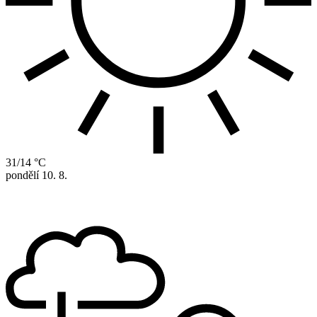
31/14 °C
pondělí
10. 8.