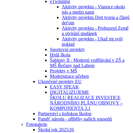
eTwinning
Aktivity projektu - Vianoce okolo
nás a medzi nami
Aktivity projektu Deti tvoria a čítajú
deťom
Aktivity projektu - Probuzení Země
a otvírání studánek
Aktivity projektu - Ukaž mi svůj
poklad
Sportovní projekty
Hrdá škola
Šablony II - Moderní vzdělávání v ZŠ a
MŠ Řečany nad Labem
Projekty v MŠ
Modernizace učeben
Ukončené projekty EU
EASY SPEAK
DIGITALIZUJEME
ŠKOLU REALIZACE INVESTICE
NÁRODNÍHO PLÁNU OBNOVY –
KOMPONENTA 3.1
Partnerství s keňskou školou
Paměť národa - příběhy našich sousedů
Fotogalerie
Školní rok 2025⁄26