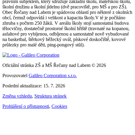
právním subjektem, který sdružuje základní školu, mateřskou školu,
školní družinu a školní jídelnu (dvě pracoviště, pro MŠ a pro ZŠ).
Obec Řečany nad Labem je spádovou oblastí pro některé z okolních
obcí, čemuž odpovídá i velikost a kapacita školy.V té je počítáno
zhruba s počtem 250 žáků. V areálu školy stojí samostatná budova
tělocvičny, dostatečně prostorné školní hřiště (travnaté na kopanou,
asfaltové pro vybíjenou, odbíjenou a samostatně nově vybudované
na basketbal, štěrkový běžecký ovál, pískové doskočiště, kovové
průlezky pro malé děti, ping-pongový stůl).
Oficiální stránka ZŠ a MŠ Řečany nad Labem © 2026
Provozovatel
Galileo Corporation s.r.o.
Poslední aktualizace: 15. 7. 2026
Změna vzhledu
,
Struktura stránek
Prohlášení o přístupnosti
,
Cookies