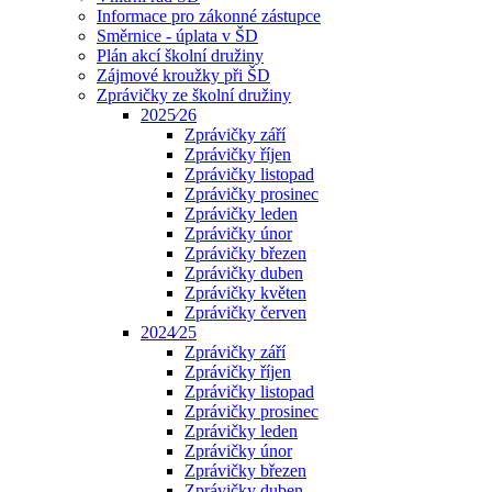
Informace pro zákonné zástupce
Směrnice - úplata v ŠD
Plán akcí školní družiny
Zájmové kroužky při ŠD
Zprávičky ze školní družiny
2025⁄26
Zprávičky září
Zprávičky říjen
Zprávičky listopad
Zprávičky prosinec
Zprávičky leden
Zprávičky únor
Zprávičky březen
Zprávičky duben
Zprávičky květen
Zprávičky červen
2024⁄25
Zprávičky září
Zprávičky říjen
Zprávičky listopad
Zprávičky prosinec
Zprávičky leden
Zprávičky únor
Zprávičky březen
Zprávičky duben