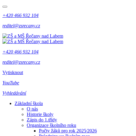
+420 466 932 104
reditel@zsrecany.cz
+420 466 932 104
reditel@zsrecany.cz
Vytisknout
YouTube
Vyhledávání
Základní škola
O nás
Historie školy
Zápis do 1.třídy
Organizace školního roku
Počty žáků pro rok 2025⁄2026