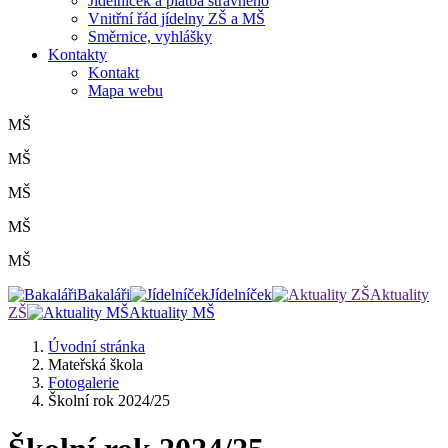
Jídelníček a platba stravného
Vnitřní řád jídelny ZŠ a MŠ
Směrnice, vyhlášky
Kontakty
Kontakt
Mapa webu
MŠ
MŠ
MŠ
MŠ
MŠ
Bakaláři
Jídelníček
Aktuality
ZŠ
Aktuality MŠ
Úvodní stránka
Mateřská škola
Fotogalerie
Školní rok 2024/25