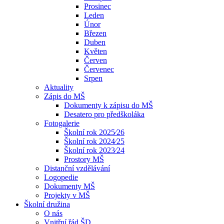
Prosinec
Leden
Únor
Březen
Duben
Květen
Červen
Červenec
Srpen
Aktuality
Zápis do MŠ
Dokumenty k zápisu do MŠ
Desatero pro předškoláka
Fotogalerie
Školní rok 2025⁄26
Školní rok 2024⁄25
Školní rok 2023⁄24
Prostory MŠ
Distanční vzdělávání
Logopedie
Dokumenty MŠ
Projekty v MŠ
Školní družina
O nás
Vnitřní řád ŠD