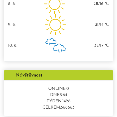
8. 8.
28/16 °C
sobota
9. 8.
31/14 °C
neděle
10. 8.
35/17 °C
pondělí
Návštěvnost
ONLINE:
0
DNES:
64
TÝDEN:
1426
CELKEM:
568663