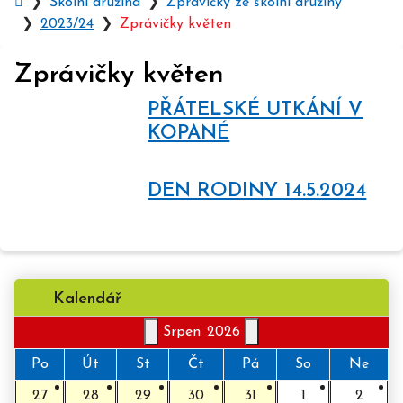
Úvodní
Školní družina
Zprávičky ze školní družiny
stránka
2023/24
Zprávičky květen
Zprávičky květen
PŘÁTELSKÉ UTKÁNÍ V
KOPANÉ
DEN RODINY 14.5.2024
Kalendář
Srpen
2026
Po
Út
St
Čt
Pá
So
Ne
27
28
29
30
31
1
2