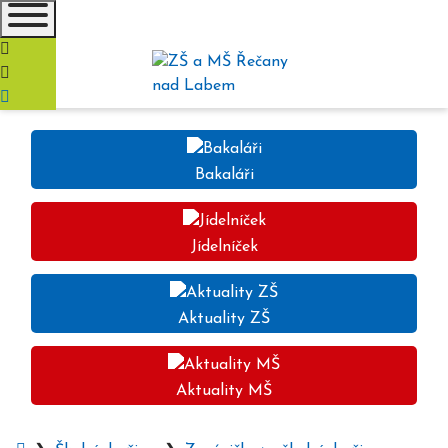
+420 466 932 104
reditel@zsrecany.cz
Bakaláři
Jídelníček
Aktuality ZŠ
Aktuality MŠ