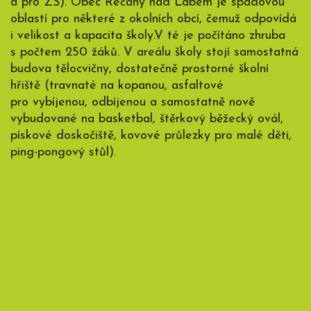
a pro ZŠ). Obec Řečany nad Labem je spádovou
oblastí pro některé z okolních obcí, čemuž odpovídá
i velikost a kapacita školy.V té je počítáno zhruba
s počtem 250 žáků. V areálu školy stojí samostatná
budova tělocvičny, dostatečně prostorné školní
hřiště (travnaté na kopanou, asfaltové
pro vybíjenou, odbíjenou a samostatně nově
vybudované na basketbal, štěrkový běžecký ovál,
pískové doskočiště, kovové průlezky pro malé děti,
ping-pongový stůl).