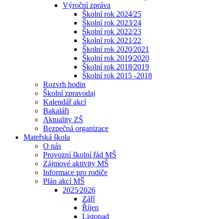
Výroční zpráva
Školní rok 2024⁄25
Školní rok 2023⁄24
Školní rok 2022⁄23
Školní rok 2021⁄22
Školní rok 2020⁄2021
Školní rok 2019⁄2020
Školní rok 2018⁄2019
Školní rok 2015 -2018
Rozvrh hodin
Školní zpravodaj
Kalendář akcí
Bakaláři
Aktuality ZŠ
Bezpečná organizace
Mateřská škola
O nás
Provozní školní řád MŠ
Zájmové aktivity MŠ
Informace pro rodiče
Plán akcí MŠ
2025⁄2026
Září
Říjen
Listopad