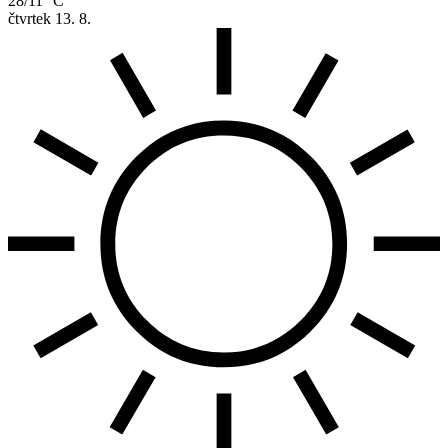
28/11 °C
čtvrtek
13. 8.