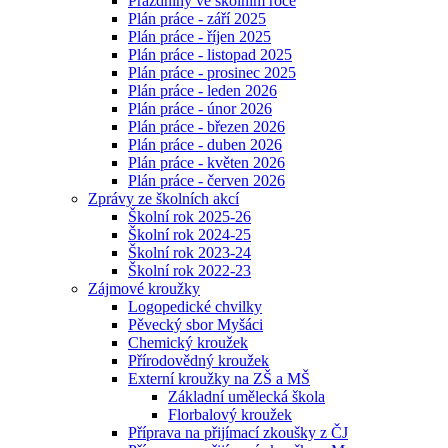
Prázdniny ve školním roce
Plán práce - září 2025
Plán práce - říjen 2025
Plán práce - listopad 2025
Plán práce - prosinec 2025
Plán práce - leden 2026
Plán práce - únor 2026
Plán práce - březen 2026
Plán práce - duben 2026
Plán práce - květen 2026
Plán práce - červen 2026
Zprávy ze školních akcí
Školní rok 2025-26
Školní rok 2024-25
Školní rok 2023-24
Školní rok 2022-23
Zájmové kroužky
Logopedické chvilky
Pěvecký sbor Myšáci
Chemický kroužek
Přírodovědný kroužek
Externí kroužky na ZŠ a MŠ
Základní umělecká škola
Florbalový kroužek
Příprava na přijímací zkoušky z ČJ