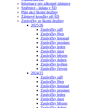
Informace pro zákonné zástupce
Směrnice - úplata v ŠD
Plán akcí školní družiny
Zájmové kroužky při ŠD
Zprávičky ze školní družiny
2025⁄26
Zprávičky září
Zprávičky říjen
Zprávičky listopad
Zprávičky prosinec
Zprávičky leden
Zprávičky únor
Zprávičky březen
Zprávičky duben
Zprávičky květen
Zprávičky červen
2024⁄25
Zprávičky září
Zprávičky říjen
Zprávičky listopad
Zprávičky prosinec
Zprávičky leden
Zprávičky únor
Zprávičky březen
Zprávičky duben