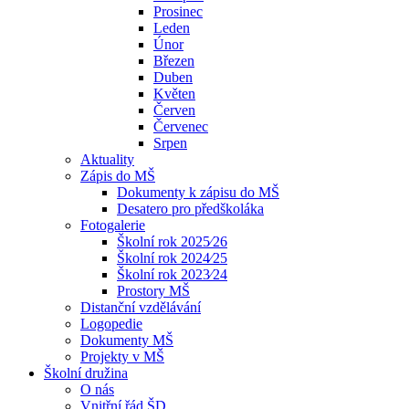
Prosinec
Leden
Únor
Březen
Duben
Květen
Červen
Červenec
Srpen
Aktuality
Zápis do MŠ
Dokumenty k zápisu do MŠ
Desatero pro předškoláka
Fotogalerie
Školní rok 2025⁄26
Školní rok 2024⁄25
Školní rok 2023⁄24
Prostory MŠ
Distanční vzdělávání
Logopedie
Dokumenty MŠ
Projekty v MŠ
Školní družina
O nás
Vnitřní řád ŠD