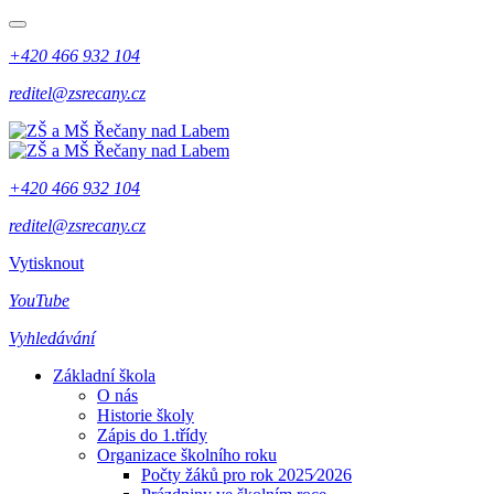
+420 466 932 104
reditel@zsrecany.cz
+420 466 932 104
reditel@zsrecany.cz
Vytisknout
YouTube
Vyhledávání
Základní škola
O nás
Historie školy
Zápis do 1.třídy
Organizace školního roku
Počty žáků pro rok 2025⁄2026