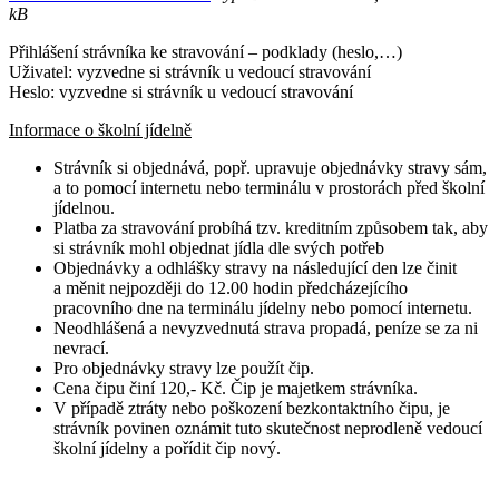
kB
Přihlášení strávníka ke stravování – podklady (heslo,…)
Uživatel: vyzvedne si strávník u vedoucí stravování
Heslo: vyzvedne si strávník u vedoucí stravování
Informace o školní jídelně
Strávník si objednává, popř. upravuje objednávky stravy sám,
a to pomocí internetu nebo terminálu v prostorách před školní
jídelnou.
Platba za stravování probíhá tzv. kreditním způsobem tak, aby
si strávník mohl objednat jídla dle svých potřeb
Objednávky a odhlášky stravy na následující den lze činit
a měnit nejpozději do 12.00 hodin předcházejícího
pracovního dne na terminálu jídelny nebo pomocí internetu.
Neodhlášená a nevyzvednutá strava propadá, peníze se za ni
nevrací.
Pro objednávky stravy lze použít čip.
Cena čipu činí 120,- Kč. Čip je majetkem strávníka.
V případě ztráty nebo poškození bezkontaktního čipu, je
strávník povinen oznámit tuto skutečnost neprodleně vedoucí
školní jídelny a pořídit čip nový.