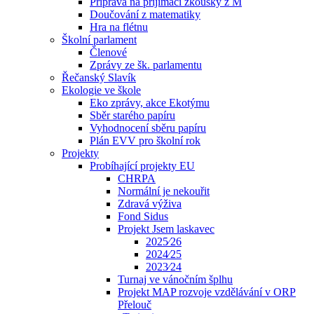
Příprava na přijímací zkoušky z M
Doučování z matematiky
Hra na flétnu
Školní parlament
Členové
Zprávy ze šk. parlamentu
Řečanský Slavík
Ekologie ve škole
Eko zprávy, akce Ekotýmu
Sběr starého papíru
Vyhodnocení sběru papíru
Plán EVV pro školní rok
Projekty
Probíhající projekty EU
CHRPA
Normální je nekouřit
Zdravá výživa
Fond Sidus
Projekt Jsem laskavec
2025⁄26
2024⁄25
2023⁄24
Turnaj ve vánočním šplhu
Projekt MAP rozvoje vzdělávání v ORP
Přelouč