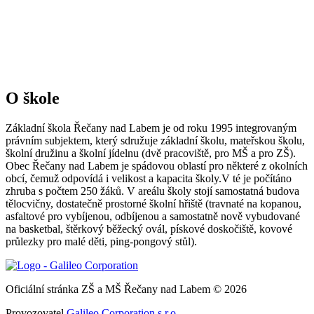
O škole
Základní škola Řečany nad Labem je od roku 1995 integrovaným
právním subjektem, který sdružuje základní školu, mateřskou školu,
školní družinu a školní jídelnu (dvě pracoviště, pro MŠ a pro ZŠ).
Obec Řečany nad Labem je spádovou oblastí pro některé z okolních
obcí, čemuž odpovídá i velikost a kapacita školy.V té je počítáno
zhruba s počtem 250 žáků. V areálu školy stojí samostatná budova
tělocvičny, dostatečně prostorné školní hřiště (travnaté na kopanou,
asfaltové pro vybíjenou, odbíjenou a samostatně nově vybudované
na basketbal, štěrkový běžecký ovál, pískové doskočiště, kovové
průlezky pro malé děti, ping-pongový stůl).
Oficiální stránka ZŠ a MŠ Řečany nad Labem © 2026
Provozovatel
Galileo Corporation s.r.o.