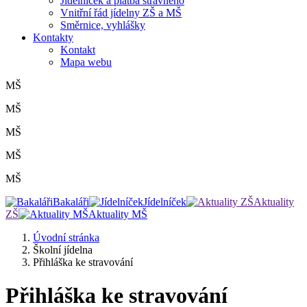
Jídelníček a platba stravného
Vnitřní řád jídelny ZŠ a MŠ
Směrnice, vyhlášky
Kontakty
Kontakt
Mapa webu
MŠ
MŠ
MŠ
MŠ
MŠ
Bakaláři
Jídelníček
Aktuality
ZŠ
Aktuality MŠ
Úvodní stránka
Školní jídelna
Přihláška ke stravování
Přihláška ke stravování