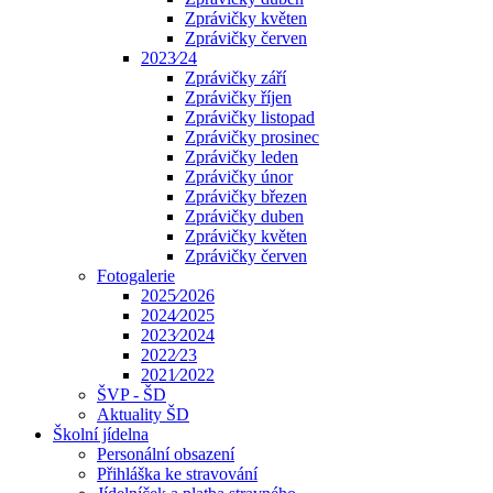
Zprávičky květen
Zprávičky červen
2023⁄24
Zprávičky září
Zprávičky říjen
Zprávičky listopad
Zprávičky prosinec
Zprávičky leden
Zprávičky únor
Zprávičky březen
Zprávičky duben
Zprávičky květen
Zprávičky červen
Fotogalerie
2025⁄2026
2024⁄2025
2023⁄2024
2022⁄23
2021⁄2022
ŠVP - ŠD
Aktuality ŠD
Školní jídelna
Personální obsazení
Přihláška ke stravování