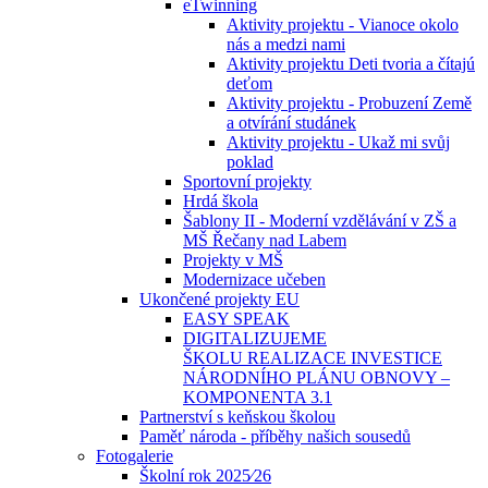
eTwinning
Aktivity projektu - Vianoce okolo
nás a medzi nami
Aktivity projektu Deti tvoria a čítajú
deťom
Aktivity projektu - Probuzení Země
a otvírání studánek
Aktivity projektu - Ukaž mi svůj
poklad
Sportovní projekty
Hrdá škola
Šablony II - Moderní vzdělávání v ZŠ a
MŠ Řečany nad Labem
Projekty v MŠ
Modernizace učeben
Ukončené projekty EU
EASY SPEAK
DIGITALIZUJEME
ŠKOLU REALIZACE INVESTICE
NÁRODNÍHO PLÁNU OBNOVY –
KOMPONENTA 3.1
Partnerství s keňskou školou
Paměť národa - příběhy našich sousedů
Fotogalerie
Školní rok 2025⁄26