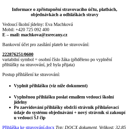
Informace o zpřístupnění stravovacího účtu, platbách,
objednávkách a odhláškách stravy
Vedoucí školní jídelny: Eva Machková
Mobil: +420 725 092 400
E – mail: machkova@zsrecany.cz
Bankovní účet pro zasílání plateb ke stravování:
222876251/0600
variabilní symbol = osobní číslo žáka (přiděleno po vyplnění
přihlášky na stravování, jež byla přijata)
Postup příhlášení ke stravování:
Vyplnit přihlášku (viz níže dokument)
Vyplněnou přihlášku poslat emailem vedoucí školní
jídelny
Po zaevidování přihlášky obdrží strávník přihlašovací
údaje do systému objednávání + nový strávník si zakoupí
u vedoucí ŠJ čip
Přihláška ke stravování.docx
Typ: DOCX dokument, Velikost: 32.85