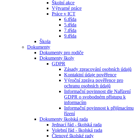
Školní akce
Výtvarné práce
Práce v ICT
6.třída
5.třída
7.třída
9.třída
Škola
Dokumenty
Dokumenty pro rodiče
Dokumenty školy
GDPR
Zásady zpracování osobních údajů
Kontaktní údaje pověřence
Výroční zpráva pověřence pro
ochranu osobních údajů
Informační povinnost dle Nařízení
GDPR o svobodném přístupu k
informacím
Informační povinnost k přijímacímu
řízení
Dokumenty školská rada
Jednací řád - školská rada
Volební řád - školská rada
Členové školské rady