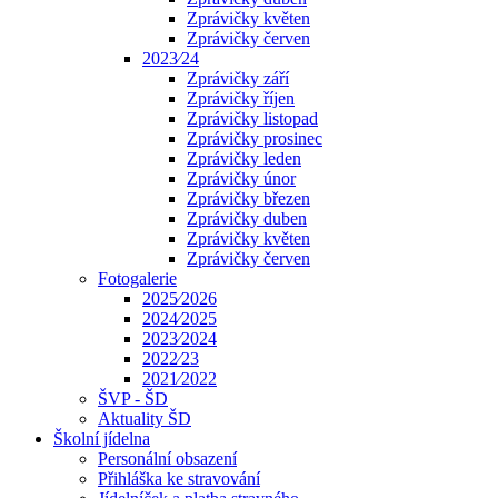
Zprávičky květen
Zprávičky červen
2023⁄24
Zprávičky září
Zprávičky říjen
Zprávičky listopad
Zprávičky prosinec
Zprávičky leden
Zprávičky únor
Zprávičky březen
Zprávičky duben
Zprávičky květen
Zprávičky červen
Fotogalerie
2025⁄2026
2024⁄2025
2023⁄2024
2022⁄23
2021⁄2022
ŠVP - ŠD
Aktuality ŠD
Školní jídelna
Personální obsazení
Přihláška ke stravování