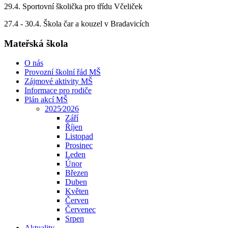
29.4. Sportovní školička pro třídu Včeliček
27.4 - 30.4. Škola čar a kouzel v Bradavicích
Mateřská škola
O nás
Provozní školní řád MŠ
Zájmové aktivity MŠ
Informace pro rodiče
Plán akcí MŠ
2025⁄2026
Září
Říjen
Listopad
Prosinec
Leden
Únor
Březen
Duben
Květen
Červen
Červenec
Srpen
Aktuality