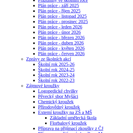
Prázdniny ve školním roce
Plán práce - září 2025
Plán práce - říjen 2025
Plán práce - listopad 2025
Plán práce - prosinec 2025
Plán práce - leden 2026
Plán práce - únor 2026
Plán práce - březen 2026
Plán práce - duben 2026
Plán práce - květen 2026
Plán práce - červen 2026
Zprávy ze školních akcí
Školní rok 2025-26
Školní rok 2024-25
Školní rok 2023-24
Školní rok 2022-23
Zájmové kroužky
Logopedické chvilky
Pěvecký sbor Myšáci
Chemický kroužek
Přírodovědný kroužek
Externí kroužky na ZŠ a MŠ
Základní umělecká škola
Florbalový kroužek
Příprava na přijímací zkoušky z ČJ