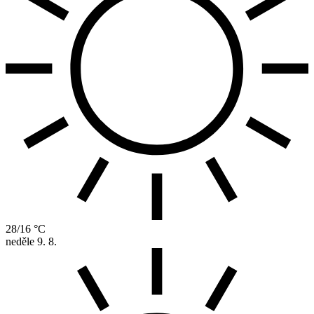
28/16 °C
neděle
9. 8.