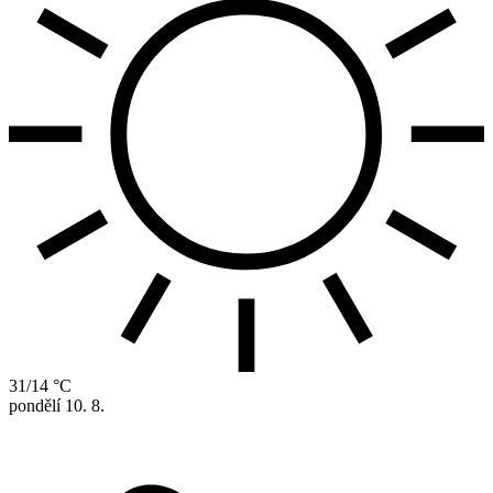
31/14 °C
pondělí
10. 8.