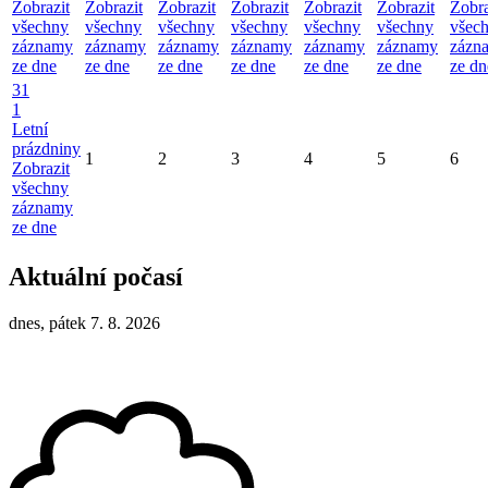
Zobrazit
Zobrazit
Zobrazit
Zobrazit
Zobrazit
Zobrazit
Zobra
všechny
všechny
všechny
všechny
všechny
všechny
všec
záznamy
záznamy
záznamy
záznamy
záznamy
záznamy
zázn
ze dne
ze dne
ze dne
ze dne
ze dne
ze dne
ze dn
31
1
Letní
prázdniny
1
2
3
4
5
6
Zobrazit
všechny
záznamy
ze dne
Aktuální počasí
dnes, pátek 7. 8. 2026