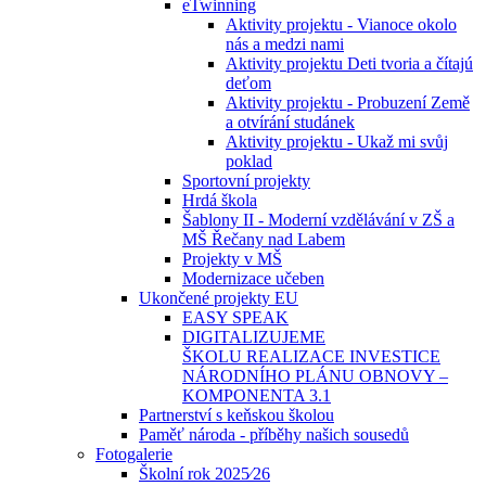
eTwinning
Aktivity projektu - Vianoce okolo
nás a medzi nami
Aktivity projektu Deti tvoria a čítajú
deťom
Aktivity projektu - Probuzení Země
a otvírání studánek
Aktivity projektu - Ukaž mi svůj
poklad
Sportovní projekty
Hrdá škola
Šablony II - Moderní vzdělávání v ZŠ a
MŠ Řečany nad Labem
Projekty v MŠ
Modernizace učeben
Ukončené projekty EU
EASY SPEAK
DIGITALIZUJEME
ŠKOLU REALIZACE INVESTICE
NÁRODNÍHO PLÁNU OBNOVY –
KOMPONENTA 3.1
Partnerství s keňskou školou
Paměť národa - příběhy našich sousedů
Fotogalerie
Školní rok 2025⁄26