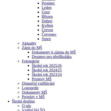
Prosinec
Leden
Únor
Březen
Duben
Květen
Červen
Červenec
Srpen
Aktuality
Zápis do MŠ
Dokumenty k zápisu do MŠ
Desatero pro předškoláka
Fotogalerie
Školní rok 2025⁄26
Školní rok 2024⁄25
Školní rok 2023⁄24
Prostory MŠ
Distanční vzdělávání
Logopedie
Dokumenty MŠ
Projekty v MŠ
Školní družina
O nás
Vnitřní řád ŠD