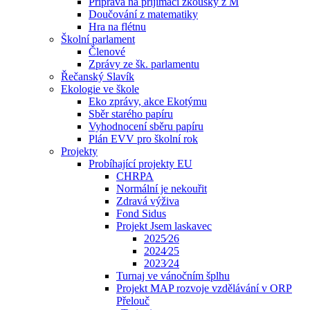
Příprava na přijímací zkoušky z M
Doučování z matematiky
Hra na flétnu
Školní parlament
Členové
Zprávy ze šk. parlamentu
Řečanský Slavík
Ekologie ve škole
Eko zprávy, akce Ekotýmu
Sběr starého papíru
Vyhodnocení sběru papíru
Plán EVV pro školní rok
Projekty
Probíhající projekty EU
CHRPA
Normální je nekouřit
Zdravá výživa
Fond Sidus
Projekt Jsem laskavec
2025⁄26
2024⁄25
2023⁄24
Turnaj ve vánočním šplhu
Projekt MAP rozvoje vzdělávání v ORP
Přelouč