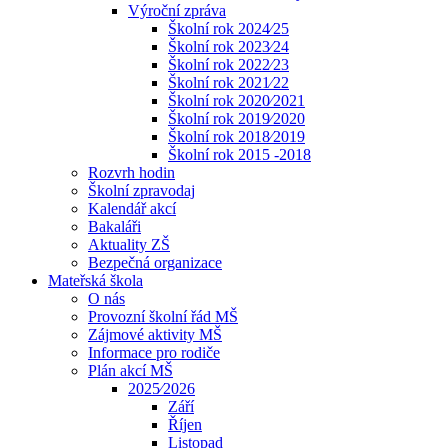
Výroční zpráva
Školní rok 2024⁄25
Školní rok 2023⁄24
Školní rok 2022⁄23
Školní rok 2021⁄22
Školní rok 2020⁄2021
Školní rok 2019⁄2020
Školní rok 2018⁄2019
Školní rok 2015 -2018
Rozvrh hodin
Školní zpravodaj
Kalendář akcí
Bakaláři
Aktuality ZŠ
Bezpečná organizace
Mateřská škola
O nás
Provozní školní řád MŠ
Zájmové aktivity MŠ
Informace pro rodiče
Plán akcí MŠ
2025⁄2026
Září
Říjen
Listopad