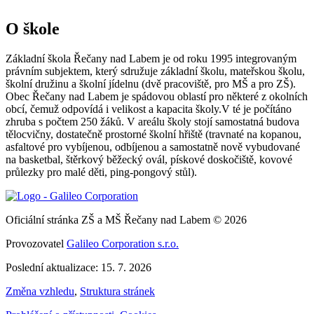
O škole
Základní škola Řečany nad Labem je od roku 1995 integrovaným
právním subjektem, který sdružuje základní školu, mateřskou školu,
školní družinu a školní jídelnu (dvě pracoviště, pro MŠ a pro ZŠ).
Obec Řečany nad Labem je spádovou oblastí pro některé z okolních
obcí, čemuž odpovídá i velikost a kapacita školy.V té je počítáno
zhruba s počtem 250 žáků. V areálu školy stojí samostatná budova
tělocvičny, dostatečně prostorné školní hřiště (travnaté na kopanou,
asfaltové pro vybíjenou, odbíjenou a samostatně nově vybudované
na basketbal, štěrkový běžecký ovál, pískové doskočiště, kovové
průlezky pro malé děti, ping-pongový stůl).
Oficiální stránka ZŠ a MŠ Řečany nad Labem © 2026
Provozovatel
Galileo Corporation s.r.o.
Poslední aktualizace: 15. 7. 2026
Změna vzhledu
,
Struktura stránek