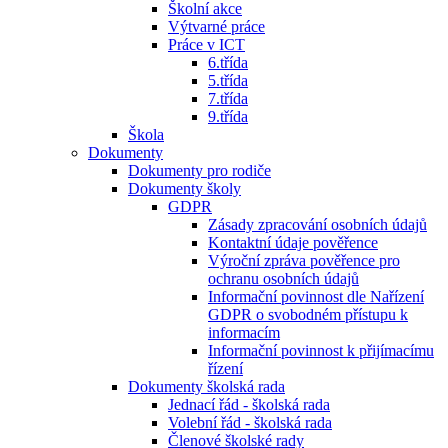
Školní akce
Výtvarné práce
Práce v ICT
6.třída
5.třída
7.třída
9.třída
Škola
Dokumenty
Dokumenty pro rodiče
Dokumenty školy
GDPR
Zásady zpracování osobních údajů
Kontaktní údaje pověřence
Výroční zpráva pověřence pro
ochranu osobních údajů
Informační povinnost dle Nařízení
GDPR o svobodném přístupu k
informacím
Informační povinnost k přijímacímu
řízení
Dokumenty školská rada
Jednací řád - školská rada
Volební řád - školská rada
Členové školské rady