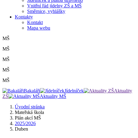
Jídelníček a platba stravného
Vnitřní řád jídelny ZŠ a MŠ
Směrnice, vyhlášky
Kontakty
Kontakt
Mapa webu
MŠ
MŠ
MŠ
MŠ
MŠ
Bakaláři
Jídelníček
Aktuality
ZŠ
Aktuality MŠ
Úvodní stránka
Mateřská škola
Plán akcí MŠ
2025/2026
Duben