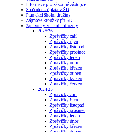
Informace pro zákonné zástupce
Směrnice - úplata v ŠD
Plán akcí školní družiny
Zájmové kroužky při ŠD
Zprávičky ze školní družiny
2025⁄26
Zprávičky září
Zprávičky říjen
Zprávičky listopad
Zprávičky prosinec
Zprávičky leden
Zprávičky únor
Zprávičky březen
Zprávičky duben
Zprávičky květen
Zprávičky červen
2024⁄25
Zprávičky září
Zprávičky říjen
Zprávičky listopad
Zprávičky prosinec
Zprávičky leden
Zprávičky únor
Zprávičky březen
Zprávičky duben