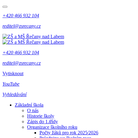
+420 466 932 104
reditel@zsrecany.cz
+420 466 932 104
reditel@zsrecany.cz
Vytisknout
YouTube
Vyhledávání
Základní škola
O nás
Historie školy
Zápis do 1.třídy
Organizace školního roku
Počty žáků pro rok 2025⁄2026