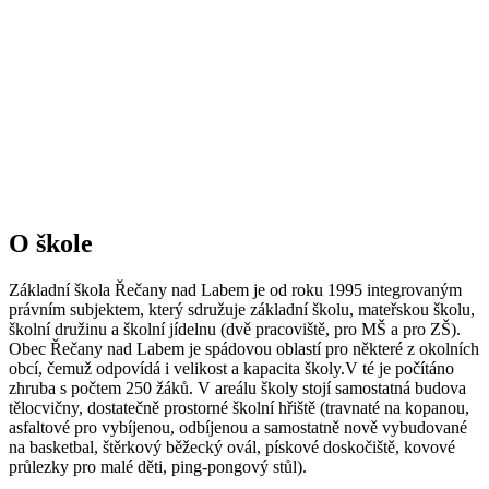
O škole
Základní škola Řečany nad Labem je od roku 1995 integrovaným
právním subjektem, který sdružuje základní školu, mateřskou školu,
školní družinu a školní jídelnu (dvě pracoviště, pro MŠ a pro ZŠ).
Obec Řečany nad Labem je spádovou oblastí pro některé z okolních
obcí, čemuž odpovídá i velikost a kapacita školy.V té je počítáno
zhruba s počtem 250 žáků. V areálu školy stojí samostatná budova
tělocvičny, dostatečně prostorné školní hřiště (travnaté na kopanou,
asfaltové pro vybíjenou, odbíjenou a samostatně nově vybudované
na basketbal, štěrkový běžecký ovál, pískové doskočiště, kovové
průlezky pro malé děti, ping-pongový stůl).