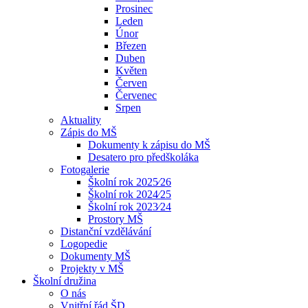
Prosinec
Leden
Únor
Březen
Duben
Květen
Červen
Červenec
Srpen
Aktuality
Zápis do MŠ
Dokumenty k zápisu do MŠ
Desatero pro předškoláka
Fotogalerie
Školní rok 2025⁄26
Školní rok 2024⁄25
Školní rok 2023⁄24
Prostory MŠ
Distanční vzdělávání
Logopedie
Dokumenty MŠ
Projekty v MŠ
Školní družina
O nás
Vnitřní řád ŠD