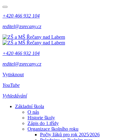
+420 466 932 104
reditel@zsrecany.cz
+420 466 932 104
reditel@zsrecany.cz
Vytisknout
YouTube
Vyhledávání
Základní škola
O nás
Historie školy
Zápis do 1.třídy
Organizace školního roku
Počty žáků pro rok 2025⁄2026