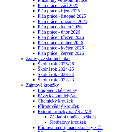
Prázdniny ve školním roce
Plán práce - září 2025
Plán práce - říjen 2025
Plán práce - listopad 2025
Plán práce - prosinec 2025
Plán práce - leden 2026
Plán práce - únor 2026
Plán práce - březen 2026
Plán práce - duben 2026
Plán práce - květen 2026
Plán práce - červen 2026
Zprávy ze školních akcí
Školní rok 2025-26
Školní rok 2024-25
Školní rok 2023-24
Školní rok 2022-23
Zájmové kroužky
Logopedické chvilky
Pěvecký sbor Myšáci
Chemický kroužek
Přírodovědný kroužek
Externí kroužky na ZŠ a MŠ
Základní umělecká škola
Florbalový kroužek
Příprava na přijímací zkoušky z ČJ