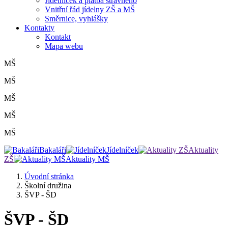
Jídelníček a platba stravného
Vnitřní řád jídelny ZŠ a MŠ
Směrnice, vyhlášky
Kontakty
Kontakt
Mapa webu
MŠ
MŠ
MŠ
MŠ
MŠ
Bakaláři
Jídelníček
Aktuality
ZŠ
Aktuality MŠ
Úvodní stránka
Školní družina
ŠVP - ŠD
ŠVP - ŠD