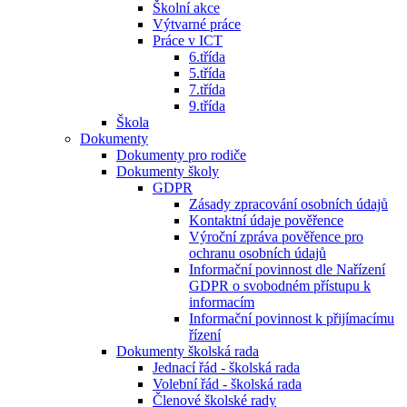
Školní akce
Výtvarné práce
Práce v ICT
6.třída
5.třída
7.třída
9.třída
Škola
Dokumenty
Dokumenty pro rodiče
Dokumenty školy
GDPR
Zásady zpracování osobních údajů
Kontaktní údaje pověřence
Výroční zpráva pověřence pro
ochranu osobních údajů
Informační povinnost dle Nařízení
GDPR o svobodném přístupu k
informacím
Informační povinnost k přijímacímu
řízení
Dokumenty školská rada
Jednací řád - školská rada
Volební řád - školská rada
Členové školské rady