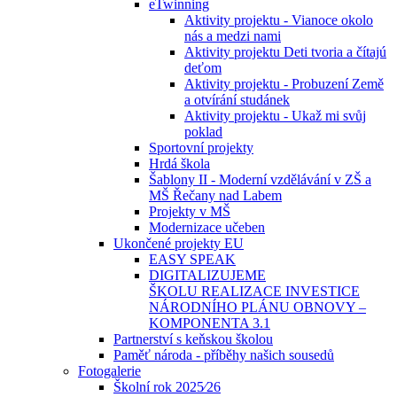
eTwinning
Aktivity projektu - Vianoce okolo
nás a medzi nami
Aktivity projektu Deti tvoria a čítajú
deťom
Aktivity projektu - Probuzení Země
a otvírání studánek
Aktivity projektu - Ukaž mi svůj
poklad
Sportovní projekty
Hrdá škola
Šablony II - Moderní vzdělávání v ZŠ a
MŠ Řečany nad Labem
Projekty v MŠ
Modernizace učeben
Ukončené projekty EU
EASY SPEAK
DIGITALIZUJEME
ŠKOLU REALIZACE INVESTICE
NÁRODNÍHO PLÁNU OBNOVY –
KOMPONENTA 3.1
Partnerství s keňskou školou
Paměť národa - příběhy našich sousedů
Fotogalerie
Školní rok 2025⁄26