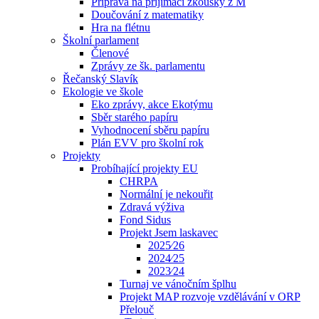
Příprava na přijímací zkoušky z M
Doučování z matematiky
Hra na flétnu
Školní parlament
Členové
Zprávy ze šk. parlamentu
Řečanský Slavík
Ekologie ve škole
Eko zprávy, akce Ekotýmu
Sběr starého papíru
Vyhodnocení sběru papíru
Plán EVV pro školní rok
Projekty
Probíhající projekty EU
CHRPA
Normální je nekouřit
Zdravá výživa
Fond Sidus
Projekt Jsem laskavec
2025⁄26
2024⁄25
2023⁄24
Turnaj ve vánočním šplhu
Projekt MAP rozvoje vzdělávání v ORP
Přelouč