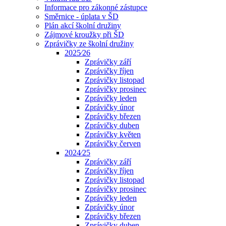
Informace pro zákonné zástupce
Směrnice - úplata v ŠD
Plán akcí školní družiny
Zájmové kroužky při ŠD
Zprávičky ze školní družiny
2025⁄26
Zprávičky září
Zprávičky říjen
Zprávičky listopad
Zprávičky prosinec
Zprávičky leden
Zprávičky únor
Zprávičky březen
Zprávičky duben
Zprávičky květen
Zprávičky červen
2024⁄25
Zprávičky září
Zprávičky říjen
Zprávičky listopad
Zprávičky prosinec
Zprávičky leden
Zprávičky únor
Zprávičky březen
Zprávičky duben