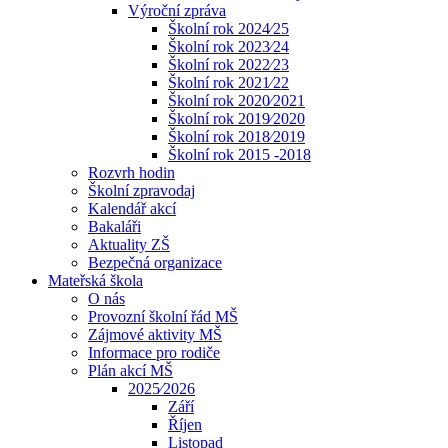
Výroční zpráva
Školní rok 2024⁄25
Školní rok 2023⁄24
Školní rok 2022⁄23
Školní rok 2021⁄22
Školní rok 2020⁄2021
Školní rok 2019⁄2020
Školní rok 2018⁄2019
Školní rok 2015 -2018
Rozvrh hodin
Školní zpravodaj
Kalendář akcí
Bakaláři
Aktuality ZŠ
Bezpečná organizace
Mateřská škola
O nás
Provozní školní řád MŠ
Zájmové aktivity MŠ
Informace pro rodiče
Plán akcí MŠ
2025⁄2026
Září
Říjen
Listopad