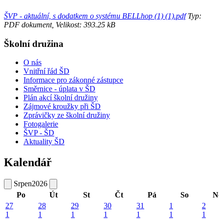
ŠVP - aktuální, s dodatkem o systému BELLhop (1) (1).pdf
Typ:
PDF dokument, Velikost: 393.25 kB
Školní družina
O nás
Vnitřní řád ŠD
Informace pro zákonné zástupce
Směrnice - úplata v ŠD
Plán akcí školní družiny
Zájmové kroužky při ŠD
Zprávičky ze školní družiny
Fotogalerie
ŠVP - ŠD
Aktuality ŠD
Kalendář
Srpen
2026
Po
Út
St
Čt
Pá
So
N
27
28
29
30
31
1
2
1
1
1
1
1
1
1