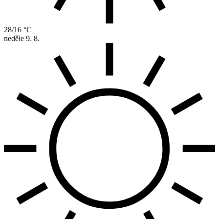
28/16 °C
neděle
9. 8.