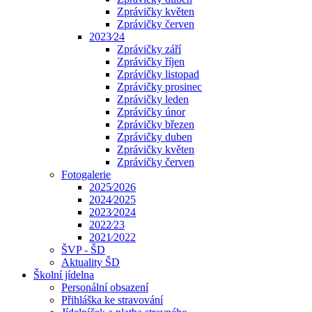
Zprávičky květen
Zprávičky červen
2023⁄24
Zprávičky září
Zprávičky říjen
Zprávičky listopad
Zprávičky prosinec
Zprávičky leden
Zprávičky únor
Zprávičky březen
Zprávičky duben
Zprávičky květen
Zprávičky červen
Fotogalerie
2025⁄2026
2024⁄2025
2023⁄2024
2022⁄23
2021⁄2022
ŠVP - ŠD
Aktuality ŠD
Školní jídelna
Personální obsazení
Přihláška ke stravování