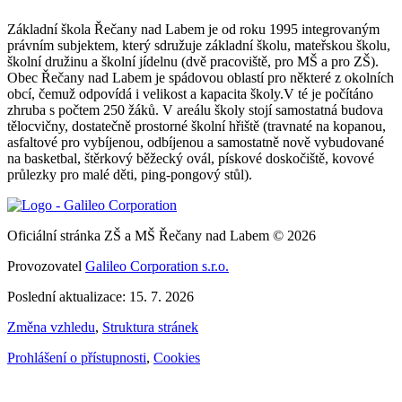
Základní škola Řečany nad Labem je od roku 1995 integrovaným
právním subjektem, který sdružuje základní školu, mateřskou školu,
školní družinu a školní jídelnu (dvě pracoviště, pro MŠ a pro ZŠ).
Obec Řečany nad Labem je spádovou oblastí pro některé z okolních
obcí, čemuž odpovídá i velikost a kapacita školy.V té je počítáno
zhruba s počtem 250 žáků. V areálu školy stojí samostatná budova
tělocvičny, dostatečně prostorné školní hřiště (travnaté na kopanou,
asfaltové pro vybíjenou, odbíjenou a samostatně nově vybudované
na basketbal, štěrkový běžecký ovál, pískové doskočiště, kovové
průlezky pro malé děti, ping-pongový stůl).
Oficiální stránka ZŠ a MŠ Řečany nad Labem © 2026
Provozovatel
Galileo Corporation s.r.o.
Poslední aktualizace: 15. 7. 2026
Změna vzhledu
,
Struktura stránek
Prohlášení o přístupnosti
,
Cookies