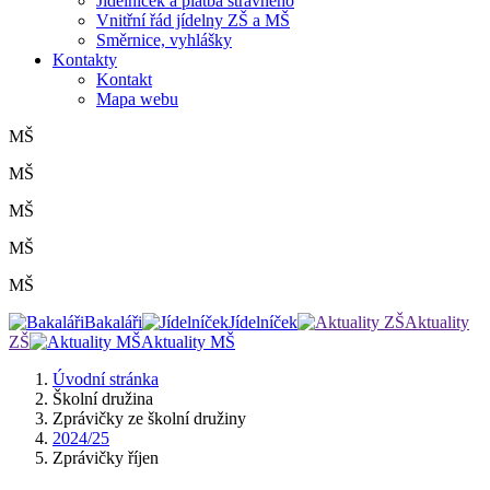
Jídelníček a platba stravného
Vnitřní řád jídelny ZŠ a MŠ
Směrnice, vyhlášky
Kontakty
Kontakt
Mapa webu
MŠ
MŠ
MŠ
MŠ
MŠ
Bakaláři
Jídelníček
Aktuality
ZŠ
Aktuality MŠ
Úvodní stránka
Školní družina
Zprávičky ze školní družiny
2024/25
Zprávičky říjen