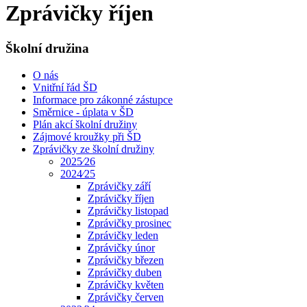
Zprávičky říjen
Školní družina
O nás
Vnitřní řád ŠD
Informace pro zákonné zástupce
Směrnice - úplata v ŠD
Plán akcí školní družiny
Zájmové kroužky při ŠD
Zprávičky ze školní družiny
2025⁄26
2024⁄25
Zprávičky září
Zprávičky říjen
Zprávičky listopad
Zprávičky prosinec
Zprávičky leden
Zprávičky únor
Zprávičky březen
Zprávičky duben
Zprávičky květen
Zprávičky červen