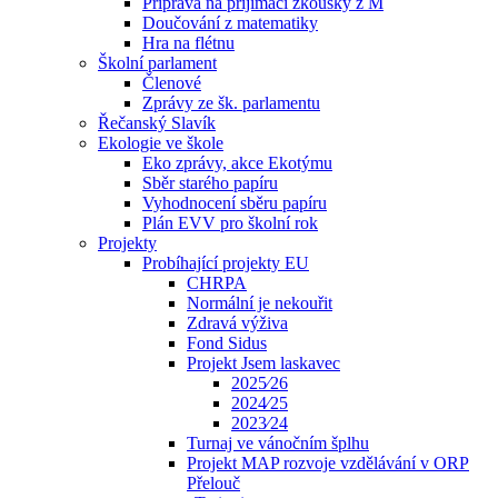
Příprava na přijímací zkoušky z M
Doučování z matematiky
Hra na flétnu
Školní parlament
Členové
Zprávy ze šk. parlamentu
Řečanský Slavík
Ekologie ve škole
Eko zprávy, akce Ekotýmu
Sběr starého papíru
Vyhodnocení sběru papíru
Plán EVV pro školní rok
Projekty
Probíhající projekty EU
CHRPA
Normální je nekouřit
Zdravá výživa
Fond Sidus
Projekt Jsem laskavec
2025⁄26
2024⁄25
2023⁄24
Turnaj ve vánočním šplhu
Projekt MAP rozvoje vzdělávání v ORP
Přelouč