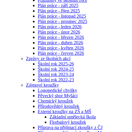
Prázdniny ve školním roce
Plán práce - září 2025
Plán práce - říjen 2025
Plán práce - listopad 2025
Plán práce - prosinec 2025
Plán práce - leden 2026
Plán práce - únor 2026
Plán práce - březen 2026
Plán práce - duben 2026
Plán práce - květen 2026
Plán práce - červen 2026
Zprávy ze školních akcí
Školní rok 2025-26
Školní rok 2024-25
Školní rok 2023-24
Školní rok 2022-23
Zájmové kroužky
Logopedické chvilky
Pěvecký sbor Myšáci
Chemický kroužek
Přírodovědný kroužek
Externí kroužky na ZŠ a MŠ
Základní umělecká škola
Florbalový kroužek
Příprava na přijímací zkoušky z ČJ