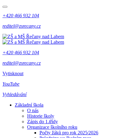
+420 466 932 104
reditel@zsrecany.cz
+420 466 932 104
reditel@zsrecany.cz
Vytisknout
YouTube
Vyhledávání
Základní škola
O nás
Historie školy
Zápis do 1.třídy
Organizace školního roku
Počty žáků pro rok 2025⁄2026