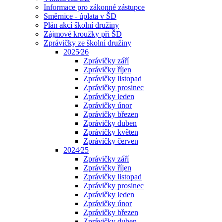
Informace pro zákonné zástupce
Směrnice - úplata v ŠD
Plán akcí školní družiny
Zájmové kroužky při ŠD
Zprávičky ze školní družiny
2025⁄26
Zprávičky září
Zprávičky říjen
Zprávičky listopad
Zprávičky prosinec
Zprávičky leden
Zprávičky únor
Zprávičky březen
Zprávičky duben
Zprávičky květen
Zprávičky červen
2024⁄25
Zprávičky září
Zprávičky říjen
Zprávičky listopad
Zprávičky prosinec
Zprávičky leden
Zprávičky únor
Zprávičky březen
Zprávičky duben