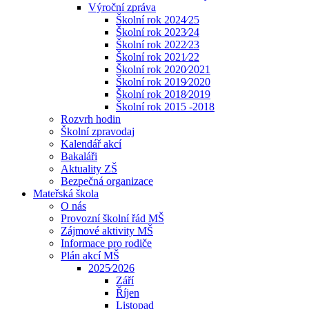
Výroční zpráva
Školní rok 2024⁄25
Školní rok 2023⁄24
Školní rok 2022⁄23
Školní rok 2021⁄22
Školní rok 2020⁄2021
Školní rok 2019⁄2020
Školní rok 2018⁄2019
Školní rok 2015 -2018
Rozvrh hodin
Školní zpravodaj
Kalendář akcí
Bakaláři
Aktuality ZŠ
Bezpečná organizace
Mateřská škola
O nás
Provozní školní řád MŠ
Zájmové aktivity MŠ
Informace pro rodiče
Plán akcí MŠ
2025⁄2026
Září
Říjen
Listopad