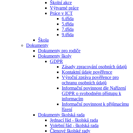
Školní akce
Výtvarné práce
Práce v ICT
6.třída
5.třída
7.třída
9.třída
Škola
Dokumenty
Dokumenty pro rodiče
Dokumenty školy
GDPR
Zásady zpracování osobních údajů
Kontaktní údaje pověřence
Výroční zpráva pověřence pro
ochranu osobních údajů
Informační povinnost dle Nařízení
GDPR o svobodném přístupu k
informacím
Informační povinnost k přijímacímu
řízení
Dokumenty školská rada
Jednací řád - školská rada
Volební řád - školská rada
Členové školské rady