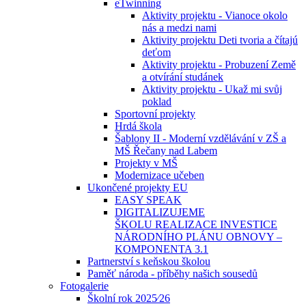
eTwinning
Aktivity projektu - Vianoce okolo
nás a medzi nami
Aktivity projektu Deti tvoria a čítajú
deťom
Aktivity projektu - Probuzení Země
a otvírání studánek
Aktivity projektu - Ukaž mi svůj
poklad
Sportovní projekty
Hrdá škola
Šablony II - Moderní vzdělávání v ZŠ a
MŠ Řečany nad Labem
Projekty v MŠ
Modernizace učeben
Ukončené projekty EU
EASY SPEAK
DIGITALIZUJEME
ŠKOLU REALIZACE INVESTICE
NÁRODNÍHO PLÁNU OBNOVY –
KOMPONENTA 3.1
Partnerství s keňskou školou
Paměť národa - příběhy našich sousedů
Fotogalerie
Školní rok 2025⁄26