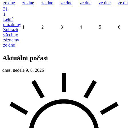
ze dne
ze dne
ze dne
ze dne
ze dne
ze dne
ze dn
31
1
Letní
prázdniny
1
2
3
4
5
6
Zobrazit
všechny
záznamy
ze dne
Aktuální počasí
dnes, neděle 9. 8. 2026