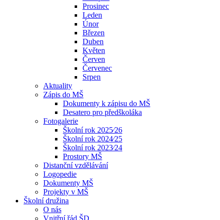
Prosinec
Leden
Únor
Březen
Duben
Květen
Červen
Červenec
Srpen
Aktuality
Zápis do MŠ
Dokumenty k zápisu do MŠ
Desatero pro předškoláka
Fotogalerie
Školní rok 2025⁄26
Školní rok 2024⁄25
Školní rok 2023⁄24
Prostory MŠ
Distanční vzdělávání
Logopedie
Dokumenty MŠ
Projekty v MŠ
Školní družina
O nás
Vnitřní řád ŠD