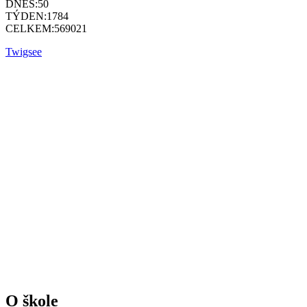
DNES:
50
TÝDEN:
1784
CELKEM:
569021
Twigsee
O škole