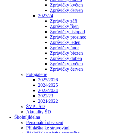
Zprávičky květen
Zprávičky červen
2023⁄24
Zprávičky září
Zprávičky říjen
Zprávičky listopad
Zprávičky prosinec
Zprávičky leden
Zprávičky únor
Zprávičky březen
Zprávičky duben
Zprávičky květen
Zprávičky červen
Fotogalerie
2025⁄2026
2024⁄2025
2023⁄2024
2022⁄23
2021⁄2022
ŠVP - ŠD
Aktuality ŠD
Školní jídelna
Personální obsazení
Přihláška ke stravování