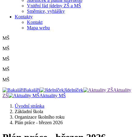
Jídelníček a platba stravného
Vnitřní řád jídelny ZŠ a MŠ
Směrnice, vyhlášky
Kontakty
Kontakt
Mapa webu
MŠ
MŠ
MŠ
MŠ
MŠ
Bakaláři
Jídelníček
Aktuality
ZŠ
Aktuality MŠ
Úvodní stránka
Základní škola
Organizace školního roku
Plán práce - březen 2026