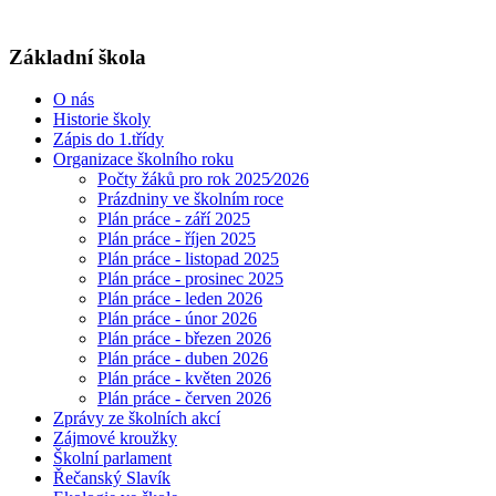
Základní škola
O nás
Historie školy
Zápis do 1.třídy
Organizace školního roku
Počty žáků pro rok 2025⁄2026
Prázdniny ve školním roce
Plán práce - září 2025
Plán práce - říjen 2025
Plán práce - listopad 2025
Plán práce - prosinec 2025
Plán práce - leden 2026
Plán práce - únor 2026
Plán práce - březen 2026
Plán práce - duben 2026
Plán práce - květen 2026
Plán práce - červen 2026
Zprávy ze školních akcí
Zájmové kroužky
Školní parlament
Řečanský Slavík