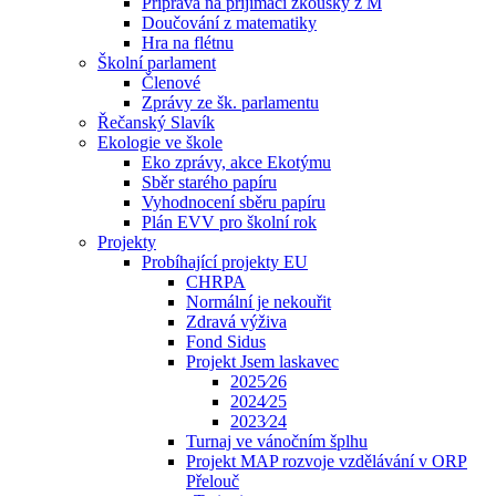
Příprava na přijímací zkoušky z M
Doučování z matematiky
Hra na flétnu
Školní parlament
Členové
Zprávy ze šk. parlamentu
Řečanský Slavík
Ekologie ve škole
Eko zprávy, akce Ekotýmu
Sběr starého papíru
Vyhodnocení sběru papíru
Plán EVV pro školní rok
Projekty
Probíhající projekty EU
CHRPA
Normální je nekouřit
Zdravá výživa
Fond Sidus
Projekt Jsem laskavec
2025⁄26
2024⁄25
2023⁄24
Turnaj ve vánočním šplhu
Projekt MAP rozvoje vzdělávání v ORP
Přelouč