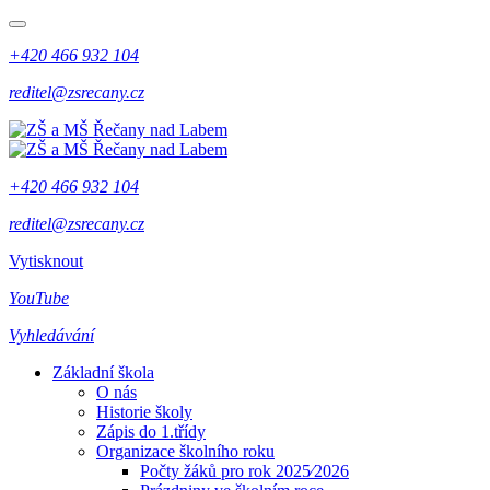
+420 466 932 104
reditel@zsrecany.cz
+420 466 932 104
reditel@zsrecany.cz
Vytisknout
YouTube
Vyhledávání
Základní škola
O nás
Historie školy
Zápis do 1.třídy
Organizace školního roku
Počty žáků pro rok 2025⁄2026