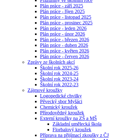
Prázdniny ve školním roce
Plán práce - září 2025
Plán práce - říjen 2025
Plán práce - listopad 2025
Plán práce - prosinec 2025
Plán práce - leden 2026
Plán práce - únor 2026
Plán práce - březen 2026
Plán práce - duben 2026
Plán práce - květen 2026
Plán práce - červen 2026
Zprávy ze školních akcí
Školní rok 2025-26
Školní rok 2024-25
Školní rok 2023-24
Školní rok 2022-23
Zájmové kroužky
Logopedické chvilky
Pěvecký sbor Myšáci
Chemický kroužek
Přírodovědný kroužek
Externí kroužky na ZŠ a MŠ
Základní umělecká škola
Florbalový kroužek
Příprava na přijímací zkoušky z ČJ