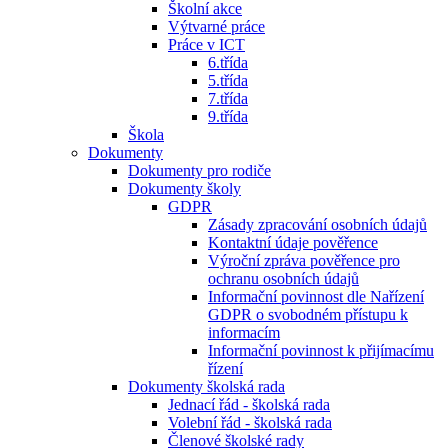
Školní akce
Výtvarné práce
Práce v ICT
6.třída
5.třída
7.třída
9.třída
Škola
Dokumenty
Dokumenty pro rodiče
Dokumenty školy
GDPR
Zásady zpracování osobních údajů
Kontaktní údaje pověřence
Výroční zpráva pověřence pro
ochranu osobních údajů
Informační povinnost dle Nařízení
GDPR o svobodném přístupu k
informacím
Informační povinnost k přijímacímu
řízení
Dokumenty školská rada
Jednací řád - školská rada
Volební řád - školská rada
Členové školské rady