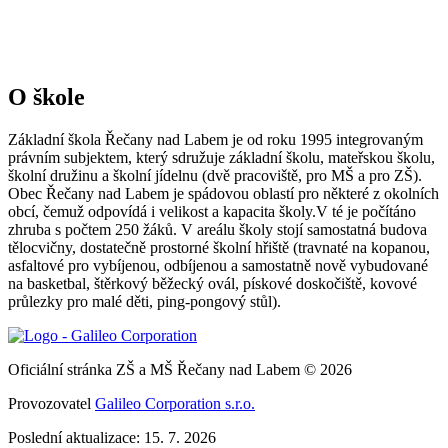
O škole
Základní škola Řečany nad Labem je od roku 1995 integrovaným
právním subjektem, který sdružuje základní školu, mateřskou školu,
školní družinu a školní jídelnu (dvě pracoviště, pro MŠ a pro ZŠ).
Obec Řečany nad Labem je spádovou oblastí pro některé z okolních
obcí, čemuž odpovídá i velikost a kapacita školy.V té je počítáno
zhruba s počtem 250 žáků. V areálu školy stojí samostatná budova
tělocvičny, dostatečně prostorné školní hřiště (travnaté na kopanou,
asfaltové pro vybíjenou, odbíjenou a samostatně nově vybudované
na basketbal, štěrkový běžecký ovál, pískové doskočiště, kovové
průlezky pro malé děti, ping-pongový stůl).
Oficiální stránka ZŠ a MŠ Řečany nad Labem © 2026
Provozovatel
Galileo Corporation s.r.o.
Poslední aktualizace: 15. 7. 2026