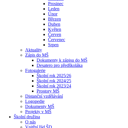
Prosinec
Leden
Únor
Březen
Duben
Květen
Červen
Červenec
Srpen
Aktuality
Zápis do MŠ
Dokumenty k zápisu do MŠ
Desatero pro předškoláka
Fotogalerie
Školní rok 2025⁄26
Školní rok 2024⁄25
Školní rok 2023⁄24
Prostory MŠ
Distanční vzdělávání
Logopedie
Dokumenty MŠ
Projekty v MŠ
Školní družina
O nás
Vnitřní řád ŠD