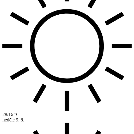
28/16 °C
neděle
9. 8.