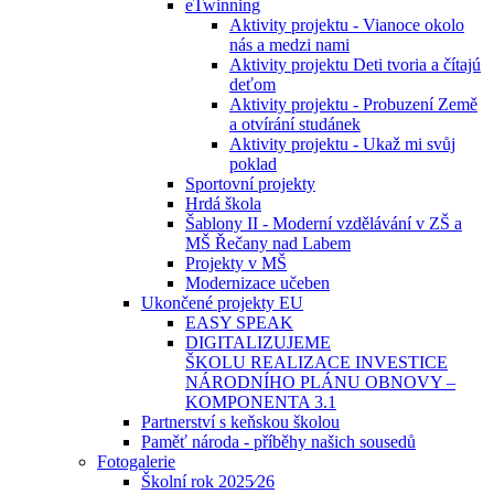
eTwinning
Aktivity projektu - Vianoce okolo
nás a medzi nami
Aktivity projektu Deti tvoria a čítajú
deťom
Aktivity projektu - Probuzení Země
a otvírání studánek
Aktivity projektu - Ukaž mi svůj
poklad
Sportovní projekty
Hrdá škola
Šablony II - Moderní vzdělávání v ZŠ a
MŠ Řečany nad Labem
Projekty v MŠ
Modernizace učeben
Ukončené projekty EU
EASY SPEAK
DIGITALIZUJEME
ŠKOLU REALIZACE INVESTICE
NÁRODNÍHO PLÁNU OBNOVY –
KOMPONENTA 3.1
Partnerství s keňskou školou
Paměť národa - příběhy našich sousedů
Fotogalerie
Školní rok 2025⁄26