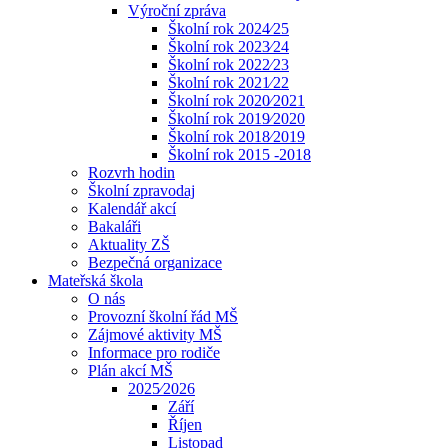
Výroční zpráva
Školní rok 2024⁄25
Školní rok 2023⁄24
Školní rok 2022⁄23
Školní rok 2021⁄22
Školní rok 2020⁄2021
Školní rok 2019⁄2020
Školní rok 2018⁄2019
Školní rok 2015 -2018
Rozvrh hodin
Školní zpravodaj
Kalendář akcí
Bakaláři
Aktuality ZŠ
Bezpečná organizace
Mateřská škola
O nás
Provozní školní řád MŠ
Zájmové aktivity MŠ
Informace pro rodiče
Plán akcí MŠ
2025⁄2026
Září
Říjen
Listopad