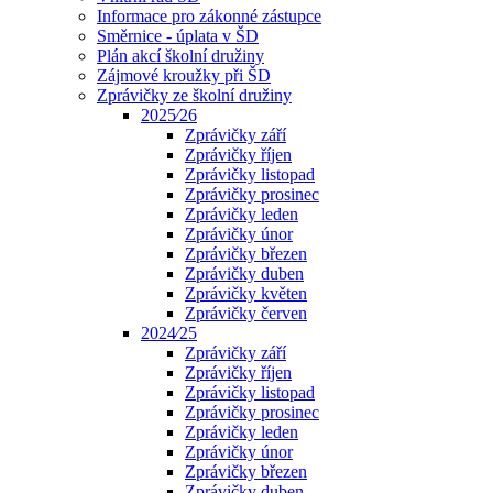
Informace pro zákonné zástupce
Směrnice - úplata v ŠD
Plán akcí školní družiny
Zájmové kroužky při ŠD
Zprávičky ze školní družiny
2025⁄26
Zprávičky září
Zprávičky říjen
Zprávičky listopad
Zprávičky prosinec
Zprávičky leden
Zprávičky únor
Zprávičky březen
Zprávičky duben
Zprávičky květen
Zprávičky červen
2024⁄25
Zprávičky září
Zprávičky říjen
Zprávičky listopad
Zprávičky prosinec
Zprávičky leden
Zprávičky únor
Zprávičky březen
Zprávičky duben