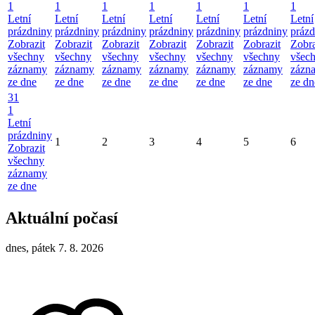
1
1
1
1
1
1
1
Letní
Letní
Letní
Letní
Letní
Letní
Letní
prázdniny
prázdniny
prázdniny
prázdniny
prázdniny
prázdniny
prázd
Zobrazit
Zobrazit
Zobrazit
Zobrazit
Zobrazit
Zobrazit
Zobra
všechny
všechny
všechny
všechny
všechny
všechny
všec
záznamy
záznamy
záznamy
záznamy
záznamy
záznamy
zázn
ze dne
ze dne
ze dne
ze dne
ze dne
ze dne
ze dn
31
1
Letní
prázdniny
1
2
3
4
5
6
Zobrazit
všechny
záznamy
ze dne
Aktuální počasí
dnes, pátek 7. 8. 2026