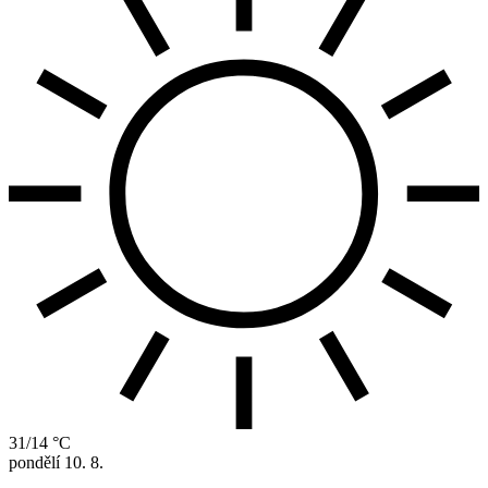
31/14 °C
pondělí
10. 8.