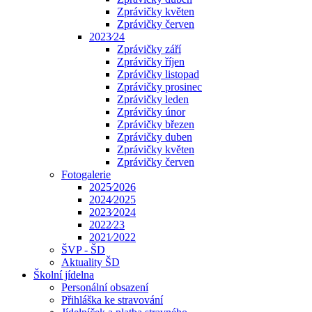
Zprávičky květen
Zprávičky červen
2023⁄24
Zprávičky září
Zprávičky říjen
Zprávičky listopad
Zprávičky prosinec
Zprávičky leden
Zprávičky únor
Zprávičky březen
Zprávičky duben
Zprávičky květen
Zprávičky červen
Fotogalerie
2025⁄2026
2024⁄2025
2023⁄2024
2022⁄23
2021⁄2022
ŠVP - ŠD
Aktuality ŠD
Školní jídelna
Personální obsazení
Přihláška ke stravování