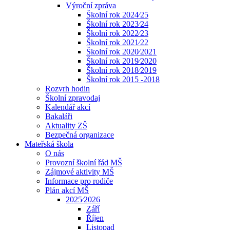
Výroční zpráva
Školní rok 2024⁄25
Školní rok 2023⁄24
Školní rok 2022⁄23
Školní rok 2021⁄22
Školní rok 2020⁄2021
Školní rok 2019⁄2020
Školní rok 2018⁄2019
Školní rok 2015 -2018
Rozvrh hodin
Školní zpravodaj
Kalendář akcí
Bakaláři
Aktuality ZŠ
Bezpečná organizace
Mateřská škola
O nás
Provozní školní řád MŠ
Zájmové aktivity MŠ
Informace pro rodiče
Plán akcí MŠ
2025⁄2026
Září
Říjen
Listopad