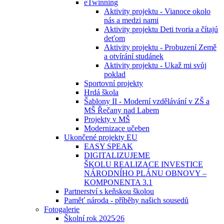
eTwinning
Aktivity projektu - Vianoce okolo
nás a medzi nami
Aktivity projektu Deti tvoria a čítajú
deťom
Aktivity projektu - Probuzení Země
a otvírání studánek
Aktivity projektu - Ukaž mi svůj
poklad
Sportovní projekty
Hrdá škola
Šablony II - Moderní vzdělávání v ZŠ a
MŠ Řečany nad Labem
Projekty v MŠ
Modernizace učeben
Ukončené projekty EU
EASY SPEAK
DIGITALIZUJEME
ŠKOLU REALIZACE INVESTICE
NÁRODNÍHO PLÁNU OBNOVY –
KOMPONENTA 3.1
Partnerství s keňskou školou
Paměť národa - příběhy našich sousedů
Fotogalerie
Školní rok 2025⁄26