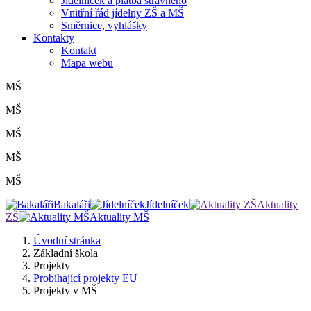
Jídelníček a platba stravného
Vnitřní řád jídelny ZŠ a MŠ
Směrnice, vyhlášky
Kontakty
Kontakt
Mapa webu
MŠ
MŠ
MŠ
MŠ
MŠ
Bakaláři
Jídelníček
Aktuality
ZŠ
Aktuality MŠ
Úvodní stránka
Základní škola
Projekty
Probíhající projekty EU
Projekty v MŠ