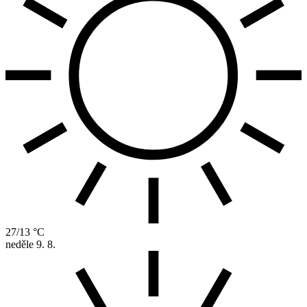
27/13 °C
neděle
9. 8.