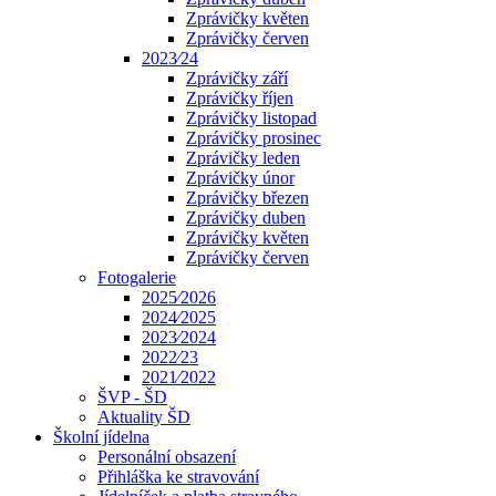
Zprávičky květen
Zprávičky červen
2023⁄24
Zprávičky září
Zprávičky říjen
Zprávičky listopad
Zprávičky prosinec
Zprávičky leden
Zprávičky únor
Zprávičky březen
Zprávičky duben
Zprávičky květen
Zprávičky červen
Fotogalerie
2025⁄2026
2024⁄2025
2023⁄2024
2022⁄23
2021⁄2022
ŠVP - ŠD
Aktuality ŠD
Školní jídelna
Personální obsazení
Přihláška ke stravování