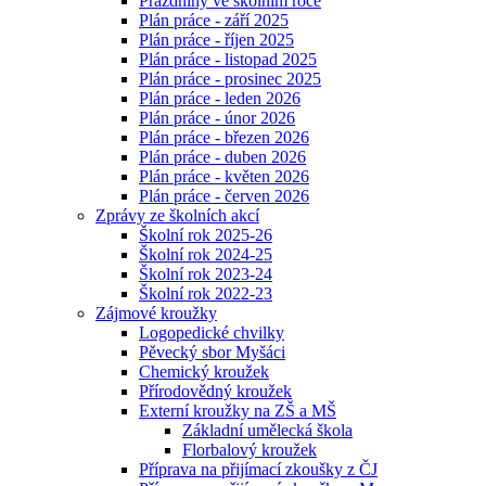
Prázdniny ve školním roce
Plán práce - září 2025
Plán práce - říjen 2025
Plán práce - listopad 2025
Plán práce - prosinec 2025
Plán práce - leden 2026
Plán práce - únor 2026
Plán práce - březen 2026
Plán práce - duben 2026
Plán práce - květen 2026
Plán práce - červen 2026
Zprávy ze školních akcí
Školní rok 2025-26
Školní rok 2024-25
Školní rok 2023-24
Školní rok 2022-23
Zájmové kroužky
Logopedické chvilky
Pěvecký sbor Myšáci
Chemický kroužek
Přírodovědný kroužek
Externí kroužky na ZŠ a MŠ
Základní umělecká škola
Florbalový kroužek
Příprava na přijímací zkoušky z ČJ