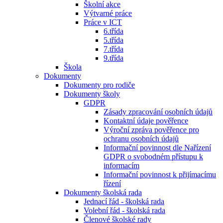
Školní akce
Výtvarné práce
Práce v ICT
6.třída
5.třída
7.třída
9.třída
Škola
Dokumenty
Dokumenty pro rodiče
Dokumenty školy
GDPR
Zásady zpracování osobních údajů
Kontaktní údaje pověřence
Výroční zpráva pověřence pro
ochranu osobních údajů
Informační povinnost dle Nařízení
GDPR o svobodném přístupu k
informacím
Informační povinnost k přijímacímu
řízení
Dokumenty školská rada
Jednací řád - školská rada
Volební řád - školská rada
Členové školské rady