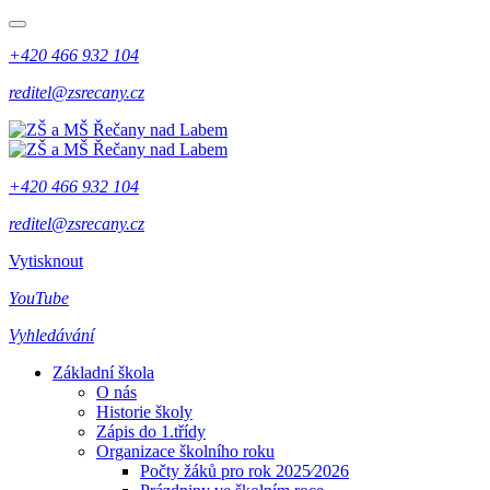
+420 466 932 104
reditel@zsrecany.cz
+420 466 932 104
reditel@zsrecany.cz
Vytisknout
YouTube
Vyhledávání
Základní škola
O nás
Historie školy
Zápis do 1.třídy
Organizace školního roku
Počty žáků pro rok 2025⁄2026