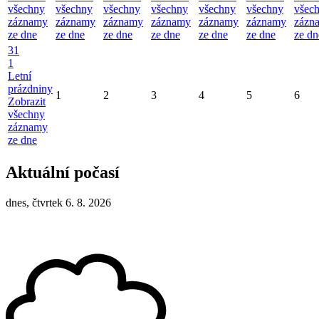
všechny
všechny
všechny
všechny
všechny
všechny
všec
záznamy
záznamy
záznamy
záznamy
záznamy
záznamy
zázn
ze dne
ze dne
ze dne
ze dne
ze dne
ze dne
ze dn
31
1
Letní
prázdniny
1
2
3
4
5
6
Zobrazit
všechny
záznamy
ze dne
Aktuální počasí
dnes, čtvrtek 6. 8. 2026