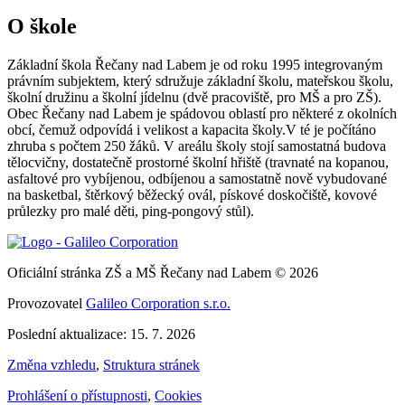
O škole
Základní škola Řečany nad Labem je od roku 1995 integrovaným
právním subjektem, který sdružuje základní školu, mateřskou školu,
školní družinu a školní jídelnu (dvě pracoviště, pro MŠ a pro ZŠ).
Obec Řečany nad Labem je spádovou oblastí pro některé z okolních
obcí, čemuž odpovídá i velikost a kapacita školy.V té je počítáno
zhruba s počtem 250 žáků. V areálu školy stojí samostatná budova
tělocvičny, dostatečně prostorné školní hřiště (travnaté na kopanou,
asfaltové pro vybíjenou, odbíjenou a samostatně nově vybudované
na basketbal, štěrkový běžecký ovál, pískové doskočiště, kovové
průlezky pro malé děti, ping-pongový stůl).
Oficiální stránka ZŠ a MŠ Řečany nad Labem © 2026
Provozovatel
Galileo Corporation s.r.o.
Poslední aktualizace: 15. 7. 2026
Změna vzhledu
,
Struktura stránek
Prohlášení o přístupnosti
,
Cookies