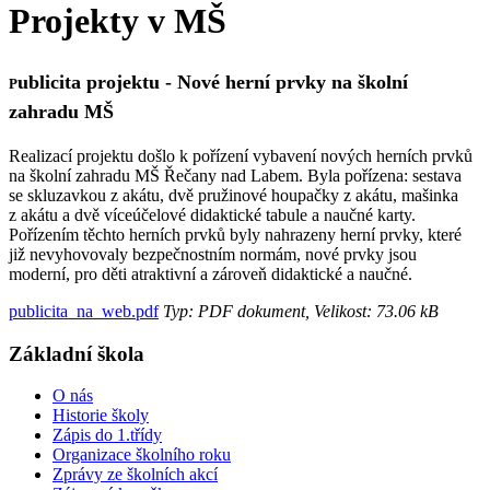
Projekty v MŠ
ublicita projektu - Nové herní prvky na školní
P
zahradu MŠ
Realizací projektu došlo k pořízení vybavení nových herních prvků
na školní zahradu MŠ Řečany nad Labem. Byla pořízena: sestava
se skluzavkou z akátu, dvě pružinové houpačky z akátu, mašinka
z akátu a dvě víceúčelové didaktické tabule a naučné karty.
Pořízením těchto herních prvků byly nahrazeny herní prvky, které
již nevyhovovaly bezpečnostním normám, nové prvky jsou
moderní, pro děti atraktivní a zároveň didaktické a naučné.
publicita_na_web.pdf
Typ: PDF dokument, Velikost: 73.06 kB
Základní škola
O nás
Historie školy
Zápis do 1.třídy
Organizace školního roku
Zprávy ze školních akcí