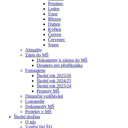
Prosinec
Leden
Únor
Březen
Duben
Květen
Červen
Červenec
Srpen
Aktuality
Zápis do MŠ
Dokumenty k zápisu do MŠ
Desatero pro předškoláka
Fotogalerie
Školní rok 2025⁄26
Školní rok 2024⁄25
Školní rok 2023⁄24
Prostory MŠ
Distanční vzdělávání
Logopedie
Dokumenty MŠ
Projekty v MŠ
Školní družina
O nás
Vnitřní řád ŠD