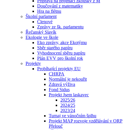
Příprava na přijímací zkoušky z M
Doučování z matematiky
Hra na flétnu
Školní parlament
Členové
Zprávy ze šk. parlamentu
Řečanský Slavík
Ekologie ve škole
Eko zprávy, akce Ekotýmu
Sběr starého papíru
Vyhodnocení sběru papíru
Plán EVV pro školní rok
Projekty
Probíhající projekty EU
CHRPA
Normální je nekouřit
Zdravá výživa
Fond Sidus
Projekt Jsem laskavec
2025⁄26
2024⁄25
2023⁄24
Turnaj ve vánočním šplhu
Projekt MAP rozvoje vzdělávání v ORP
Přelouč