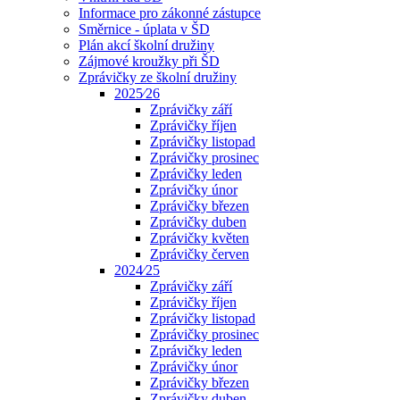
Informace pro zákonné zástupce
Směrnice - úplata v ŠD
Plán akcí školní družiny
Zájmové kroužky při ŠD
Zprávičky ze školní družiny
2025⁄26
Zprávičky září
Zprávičky říjen
Zprávičky listopad
Zprávičky prosinec
Zprávičky leden
Zprávičky únor
Zprávičky březen
Zprávičky duben
Zprávičky květen
Zprávičky červen
2024⁄25
Zprávičky září
Zprávičky říjen
Zprávičky listopad
Zprávičky prosinec
Zprávičky leden
Zprávičky únor
Zprávičky březen
Zprávičky duben