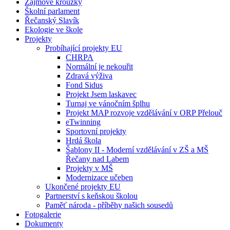
Zájmové kroužky
Školní parlament
Řečanský Slavík
Ekologie ve škole
Projekty
Probíhající projekty EU
CHRPA
Normální je nekouřit
Zdravá výživa
Fond Sidus
Projekt Jsem laskavec
Turnaj ve vánočním šplhu
Projekt MAP rozvoje vzdělávání v ORP Přelouč
eTwinning
Sportovní projekty
Hrdá škola
Šablony II - Moderní vzdělávání v ZŠ a MŠ
Řečany nad Labem
Projekty v MŠ
Modernizace učeben
Ukončené projekty EU
Partnerství s keňskou školou
Paměť národa - příběhy našich sousedů
Fotogalerie
Dokumenty