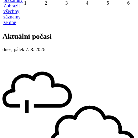
prázdniny
1
2
3
4
5
6
Zobrazit
všechny
záznamy
ze dne
Aktuální počasí
dnes, pátek 7. 8. 2026