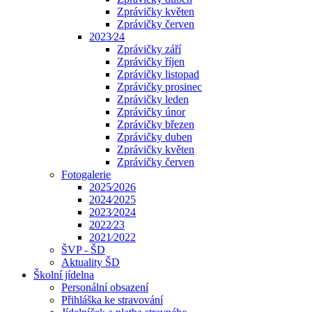
Zprávičky květen
Zprávičky červen
2023⁄24
Zprávičky září
Zprávičky říjen
Zprávičky listopad
Zprávičky prosinec
Zprávičky leden
Zprávičky únor
Zprávičky březen
Zprávičky duben
Zprávičky květen
Zprávičky červen
Fotogalerie
2025⁄2026
2024⁄2025
2023⁄2024
2022⁄23
2021⁄2022
ŠVP - ŠD
Aktuality ŠD
Školní jídelna
Personální obsazení
Přihláška ke stravování