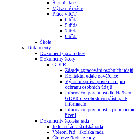
Školní akce
Výtvarné práce
Práce v ICT
6.třída
5.třída
7.třída
9.třída
Škola
Dokumenty
Dokumenty pro rodiče
Dokumenty školy
GDPR
Zásady zpracování osobních údajů
Kontaktní údaje pověřence
Výroční zpráva pověřence pro
ochranu osobních údajů
Informační povinnost dle Nařízení
GDPR o svobodném přístupu k
informacím
Informační povinnost k přijímacímu
řízení
Dokumenty školská rada
Jednací řád - školská rada
Volební řád - školská rada
Členové školské rady