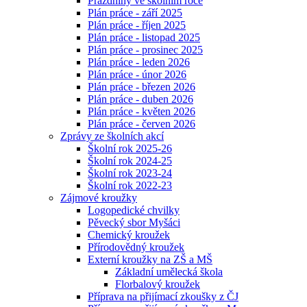
Prázdniny ve školním roce
Plán práce - září 2025
Plán práce - říjen 2025
Plán práce - listopad 2025
Plán práce - prosinec 2025
Plán práce - leden 2026
Plán práce - únor 2026
Plán práce - březen 2026
Plán práce - duben 2026
Plán práce - květen 2026
Plán práce - červen 2026
Zprávy ze školních akcí
Školní rok 2025-26
Školní rok 2024-25
Školní rok 2023-24
Školní rok 2022-23
Zájmové kroužky
Logopedické chvilky
Pěvecký sbor Myšáci
Chemický kroužek
Přírodovědný kroužek
Externí kroužky na ZŠ a MŠ
Základní umělecká škola
Florbalový kroužek
Příprava na přijímací zkoušky z ČJ