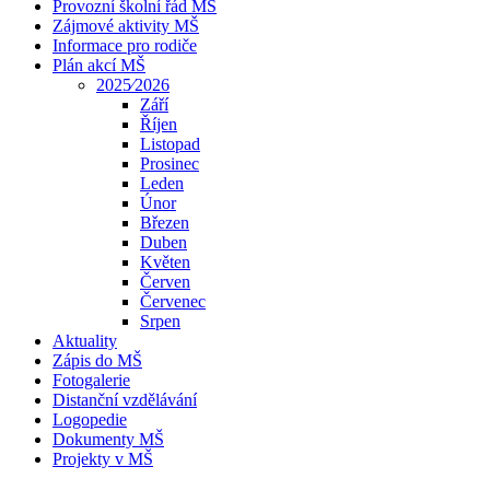
Provozní školní řád MŠ
Zájmové aktivity MŠ
Informace pro rodiče
Plán akcí MŠ
2025⁄2026
Září
Říjen
Listopad
Prosinec
Leden
Únor
Březen
Duben
Květen
Červen
Červenec
Srpen
Aktuality
Zápis do MŠ
Fotogalerie
Distanční vzdělávání
Logopedie
Dokumenty MŠ
Projekty v MŠ