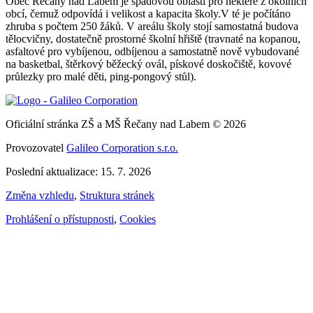
Obec Řečany nad Labem je spádovou oblastí pro některé z okolních
obcí, čemuž odpovídá i velikost a kapacita školy.V té je počítáno
zhruba s počtem 250 žáků. V areálu školy stojí samostatná budova
tělocvičny, dostatečně prostorné školní hřiště (travnaté na kopanou,
asfaltové pro vybíjenou, odbíjenou a samostatně nově vybudované
na basketbal, štěrkový běžecký ovál, pískové doskočiště, kovové
průlezky pro malé děti, ping-pongový stůl).
Oficiální stránka ZŠ a MŠ Řečany nad Labem © 2026
Provozovatel
Galileo Corporation s.r.o.
Poslední aktualizace: 15. 7. 2026
Změna vzhledu
,
Struktura stránek
Prohlášení o přístupnosti
,
Cookies