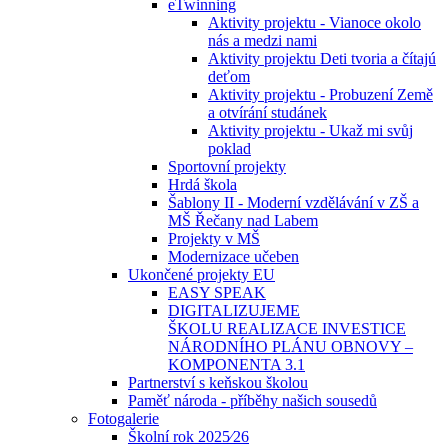
eTwinning
Aktivity projektu - Vianoce okolo
nás a medzi nami
Aktivity projektu Deti tvoria a čítajú
deťom
Aktivity projektu - Probuzení Země
a otvírání studánek
Aktivity projektu - Ukaž mi svůj
poklad
Sportovní projekty
Hrdá škola
Šablony II - Moderní vzdělávání v ZŠ a
MŠ Řečany nad Labem
Projekty v MŠ
Modernizace učeben
Ukončené projekty EU
EASY SPEAK
DIGITALIZUJEME
ŠKOLU REALIZACE INVESTICE
NÁRODNÍHO PLÁNU OBNOVY –
KOMPONENTA 3.1
Partnerství s keňskou školou
Paměť národa - příběhy našich sousedů
Fotogalerie
Školní rok 2025⁄26