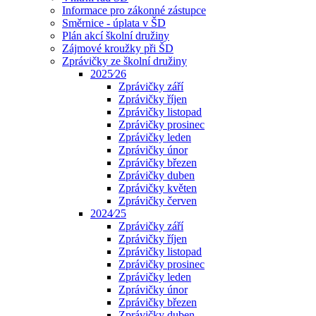
Informace pro zákonné zástupce
Směrnice - úplata v ŠD
Plán akcí školní družiny
Zájmové kroužky při ŠD
Zprávičky ze školní družiny
2025⁄26
Zprávičky září
Zprávičky říjen
Zprávičky listopad
Zprávičky prosinec
Zprávičky leden
Zprávičky únor
Zprávičky březen
Zprávičky duben
Zprávičky květen
Zprávičky červen
2024⁄25
Zprávičky září
Zprávičky říjen
Zprávičky listopad
Zprávičky prosinec
Zprávičky leden
Zprávičky únor
Zprávičky březen
Zprávičky duben