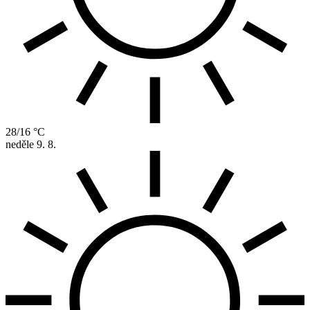
28/16 °C
neděle
9. 8.