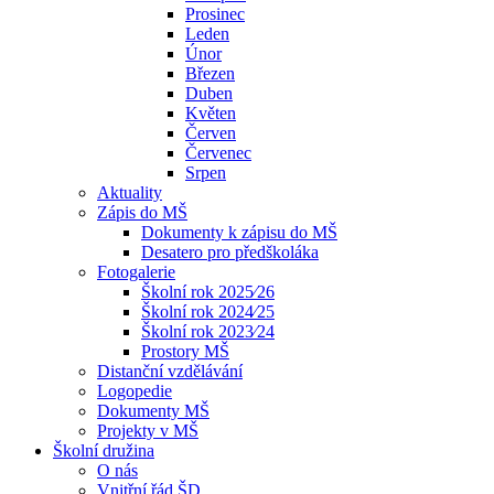
Prosinec
Leden
Únor
Březen
Duben
Květen
Červen
Červenec
Srpen
Aktuality
Zápis do MŠ
Dokumenty k zápisu do MŠ
Desatero pro předškoláka
Fotogalerie
Školní rok 2025⁄26
Školní rok 2024⁄25
Školní rok 2023⁄24
Prostory MŠ
Distanční vzdělávání
Logopedie
Dokumenty MŠ
Projekty v MŠ
Školní družina
O nás
Vnitřní řád ŠD