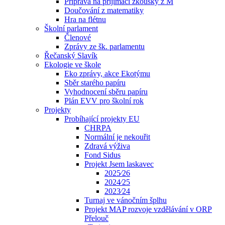
Příprava na přijímací zkoušky z M
Doučování z matematiky
Hra na flétnu
Školní parlament
Členové
Zprávy ze šk. parlamentu
Řečanský Slavík
Ekologie ve škole
Eko zprávy, akce Ekotýmu
Sběr starého papíru
Vyhodnocení sběru papíru
Plán EVV pro školní rok
Projekty
Probíhající projekty EU
CHRPA
Normální je nekouřit
Zdravá výživa
Fond Sidus
Projekt Jsem laskavec
2025⁄26
2024⁄25
2023⁄24
Turnaj ve vánočním šplhu
Projekt MAP rozvoje vzdělávání v ORP
Přelouč