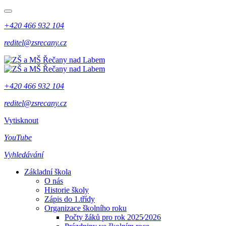
+420 466 932 104
reditel@zsrecany.cz
+420 466 932 104
reditel@zsrecany.cz
Vytisknout
YouTube
Vyhledávání
Základní škola
O nás
Historie školy
Zápis do 1.třídy
Organizace školního roku
Počty žáků pro rok 2025⁄2026