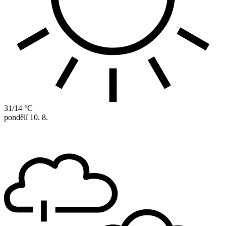
31/14 °C
pondělí
10. 8.