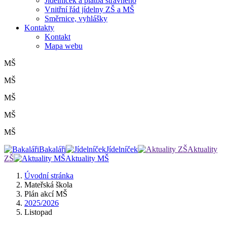
Jídelníček a platba stravného
Vnitřní řád jídelny ZŠ a MŠ
Směrnice, vyhlášky
Kontakty
Kontakt
Mapa webu
MŠ
MŠ
MŠ
MŠ
MŠ
Bakaláři
Jídelníček
Aktuality
ZŠ
Aktuality MŠ
Úvodní stránka
Mateřská škola
Plán akcí MŠ
2025/2026
Listopad