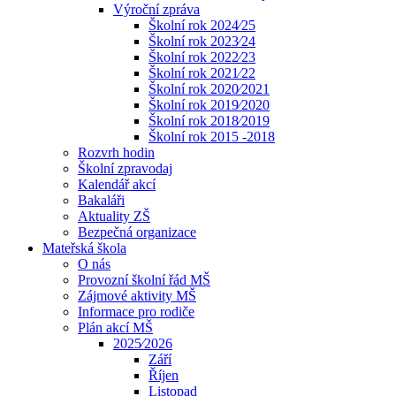
Výroční zpráva
Školní rok 2024⁄25
Školní rok 2023⁄24
Školní rok 2022⁄23
Školní rok 2021⁄22
Školní rok 2020⁄2021
Školní rok 2019⁄2020
Školní rok 2018⁄2019
Školní rok 2015 -2018
Rozvrh hodin
Školní zpravodaj
Kalendář akcí
Bakaláři
Aktuality ZŠ
Bezpečná organizace
Mateřská škola
O nás
Provozní školní řád MŠ
Zájmové aktivity MŠ
Informace pro rodiče
Plán akcí MŠ
2025⁄2026
Září
Říjen
Listopad