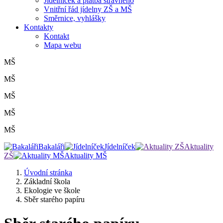
Jídelníček a platba stravného
Vnitřní řád jídelny ZŠ a MŠ
Směrnice, vyhlášky
Kontakty
Kontakt
Mapa webu
MŠ
MŠ
MŠ
MŠ
MŠ
Bakaláři
Jídelníček
Aktuality
ZŠ
Aktuality MŠ
Úvodní stránka
Základní škola
Ekologie ve škole
Sběr starého papíru