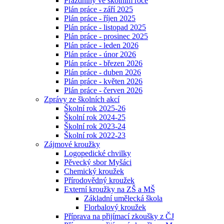
Prázdniny ve školním roce
Plán práce - září 2025
Plán práce - říjen 2025
Plán práce - listopad 2025
Plán práce - prosinec 2025
Plán práce - leden 2026
Plán práce - únor 2026
Plán práce - březen 2026
Plán práce - duben 2026
Plán práce - květen 2026
Plán práce - červen 2026
Zprávy ze školních akcí
Školní rok 2025-26
Školní rok 2024-25
Školní rok 2023-24
Školní rok 2022-23
Zájmové kroužky
Logopedické chvilky
Pěvecký sbor Myšáci
Chemický kroužek
Přírodovědný kroužek
Externí kroužky na ZŠ a MŠ
Základní umělecká škola
Florbalový kroužek
Příprava na přijímací zkoušky z ČJ