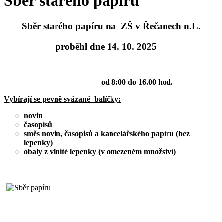
Sběr starého papíru
Sběr starého papíru na ZŠ v Řečanech n.L.
proběhl dne 14. 10. 2025
od 8:00 do 16.00 hod.
Vybírají se pevně svázané balíčky:
novin
časopisů
směs novin, časopisů a kancelářského papíru (bez
lepenky)
obaly z vlnité lepenky (v omezeném množství)