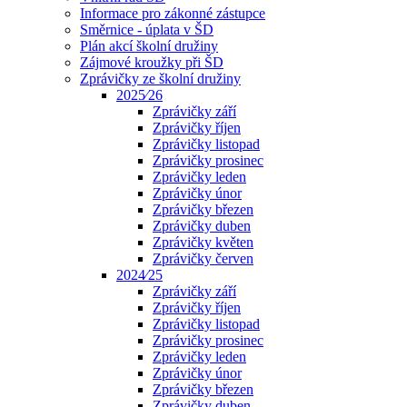
Informace pro zákonné zástupce
Směrnice - úplata v ŠD
Plán akcí školní družiny
Zájmové kroužky při ŠD
Zprávičky ze školní družiny
2025⁄26
Zprávičky září
Zprávičky říjen
Zprávičky listopad
Zprávičky prosinec
Zprávičky leden
Zprávičky únor
Zprávičky březen
Zprávičky duben
Zprávičky květen
Zprávičky červen
2024⁄25
Zprávičky září
Zprávičky říjen
Zprávičky listopad
Zprávičky prosinec
Zprávičky leden
Zprávičky únor
Zprávičky březen
Zprávičky duben