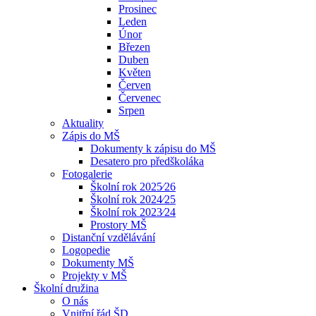
Prosinec
Leden
Únor
Březen
Duben
Květen
Červen
Červenec
Srpen
Aktuality
Zápis do MŠ
Dokumenty k zápisu do MŠ
Desatero pro předškoláka
Fotogalerie
Školní rok 2025⁄26
Školní rok 2024⁄25
Školní rok 2023⁄24
Prostory MŠ
Distanční vzdělávání
Logopedie
Dokumenty MŠ
Projekty v MŠ
Školní družina
O nás
Vnitřní řád ŠD