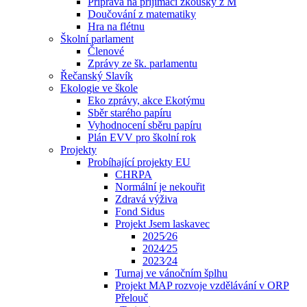
Příprava na přijímací zkoušky z M
Doučování z matematiky
Hra na flétnu
Školní parlament
Členové
Zprávy ze šk. parlamentu
Řečanský Slavík
Ekologie ve škole
Eko zprávy, akce Ekotýmu
Sběr starého papíru
Vyhodnocení sběru papíru
Plán EVV pro školní rok
Projekty
Probíhající projekty EU
CHRPA
Normální je nekouřit
Zdravá výživa
Fond Sidus
Projekt Jsem laskavec
2025⁄26
2024⁄25
2023⁄24
Turnaj ve vánočním šplhu
Projekt MAP rozvoje vzdělávání v ORP
Přelouč