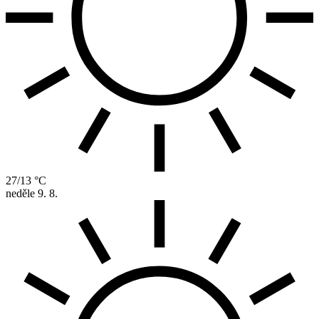
27/13 °C
neděle
9. 8.