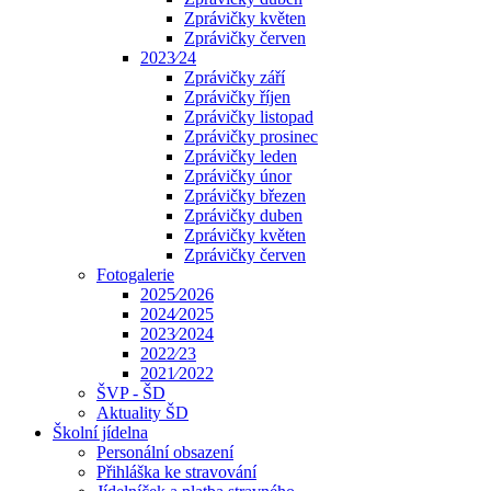
Zprávičky květen
Zprávičky červen
2023⁄24
Zprávičky září
Zprávičky říjen
Zprávičky listopad
Zprávičky prosinec
Zprávičky leden
Zprávičky únor
Zprávičky březen
Zprávičky duben
Zprávičky květen
Zprávičky červen
Fotogalerie
2025⁄2026
2024⁄2025
2023⁄2024
2022⁄23
2021⁄2022
ŠVP - ŠD
Aktuality ŠD
Školní jídelna
Personální obsazení
Přihláška ke stravování