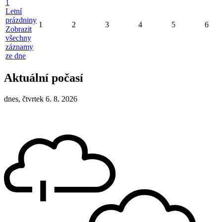
1
Letní
prázdniny
1
2
3
4
5
6
Zobrazit
všechny
záznamy
ze dne
Aktuální počasí
dnes, čtvrtek 6. 8. 2026