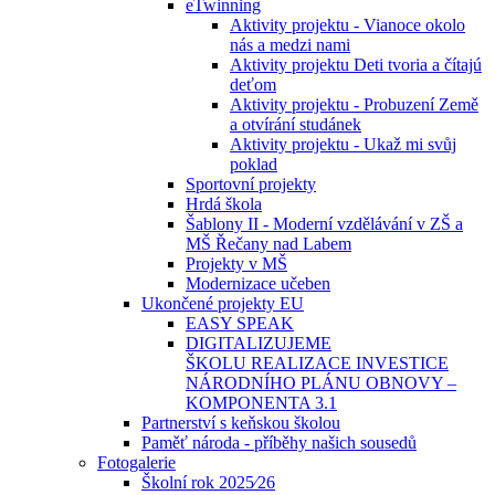
eTwinning
Aktivity projektu - Vianoce okolo
nás a medzi nami
Aktivity projektu Deti tvoria a čítajú
deťom
Aktivity projektu - Probuzení Země
a otvírání studánek
Aktivity projektu - Ukaž mi svůj
poklad
Sportovní projekty
Hrdá škola
Šablony II - Moderní vzdělávání v ZŠ a
MŠ Řečany nad Labem
Projekty v MŠ
Modernizace učeben
Ukončené projekty EU
EASY SPEAK
DIGITALIZUJEME
ŠKOLU REALIZACE INVESTICE
NÁRODNÍHO PLÁNU OBNOVY –
KOMPONENTA 3.1
Partnerství s keňskou školou
Paměť národa - příběhy našich sousedů
Fotogalerie
Školní rok 2025⁄26