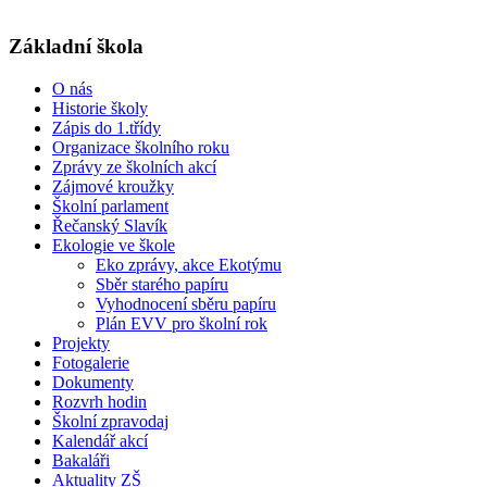
Základní škola
O nás
Historie školy
Zápis do 1.třídy
Organizace školního roku
Zprávy ze školních akcí
Zájmové kroužky
Školní parlament
Řečanský Slavík
Ekologie ve škole
Eko zprávy, akce Ekotýmu
Sběr starého papíru
Vyhodnocení sběru papíru
Plán EVV pro školní rok
Projekty
Fotogalerie
Dokumenty
Rozvrh hodin
Školní zpravodaj
Kalendář akcí
Bakaláři
Aktuality ZŠ