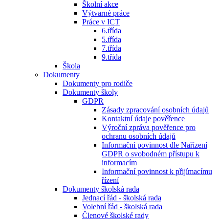
Školní akce
Výtvarné práce
Práce v ICT
6.třída
5.třída
7.třída
9.třída
Škola
Dokumenty
Dokumenty pro rodiče
Dokumenty školy
GDPR
Zásady zpracování osobních údajů
Kontaktní údaje pověřence
Výroční zpráva pověřence pro
ochranu osobních údajů
Informační povinnost dle Nařízení
GDPR o svobodném přístupu k
informacím
Informační povinnost k přijímacímu
řízení
Dokumenty školská rada
Jednací řád - školská rada
Volební řád - školská rada
Členové školské rady