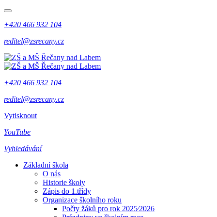
+420 466 932 104
reditel@zsrecany.cz
+420 466 932 104
reditel@zsrecany.cz
Vytisknout
YouTube
Vyhledávání
Základní škola
O nás
Historie školy
Zápis do 1.třídy
Organizace školního roku
Počty žáků pro rok 2025⁄2026