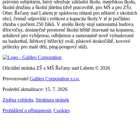
právním subjektem, který sdružuje základní školu, mateřskou školu,
školní družinu a školní jídelnu (dvě pracoviště, pro MŠ a pro ZŠ).
Obec Řečany nad Labem je spádovou oblastí pro některé z okolních
obcí, čemuž odpovídá i velikost a kapacita školy.V té je počítáno
zhruba s počtem 250 žáků. V areálu školy stojí samostatná budova
tělocvičny, dostatečně prostorné školní hřiště (travnaté na kopanou,
asfaltové pro vybíjenou, odbíjenou a samostatně nově vybudované
na basketbal, štěrkový běžecký ovál, pískové doskočiště, kovové
průlezky pro malé děti, ping-pongový stůl).
Oficiální stránka ZŠ a MŠ Řečany nad Labem © 2026
Provozovatel
Galileo Corporation s.r.o.
Poslední aktualizace: 15. 7. 2026
Změna vzhledu
,
Struktura stránek
Prohlášení o přístupnosti
,
Cookies