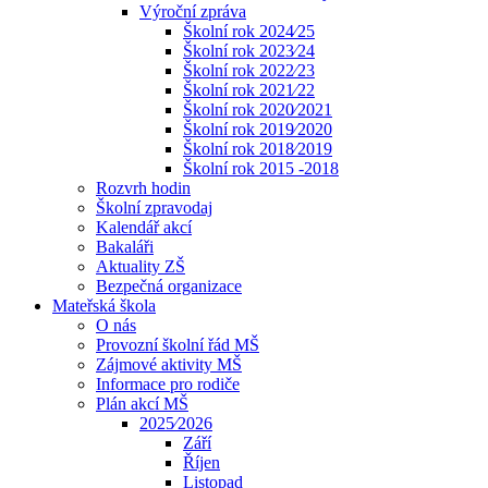
Výroční zpráva
Školní rok 2024⁄25
Školní rok 2023⁄24
Školní rok 2022⁄23
Školní rok 2021⁄22
Školní rok 2020⁄2021
Školní rok 2019⁄2020
Školní rok 2018⁄2019
Školní rok 2015 -2018
Rozvrh hodin
Školní zpravodaj
Kalendář akcí
Bakaláři
Aktuality ZŠ
Bezpečná organizace
Mateřská škola
O nás
Provozní školní řád MŠ
Zájmové aktivity MŠ
Informace pro rodiče
Plán akcí MŠ
2025⁄2026
Září
Říjen
Listopad