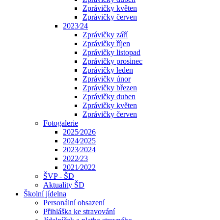
Zprávičky květen
Zprávičky červen
2023⁄24
Zprávičky září
Zprávičky říjen
Zprávičky listopad
Zprávičky prosinec
Zprávičky leden
Zprávičky únor
Zprávičky březen
Zprávičky duben
Zprávičky květen
Zprávičky červen
Fotogalerie
2025⁄2026
2024⁄2025
2023⁄2024
2022⁄23
2021⁄2022
ŠVP - ŠD
Aktuality ŠD
Školní jídelna
Personální obsazení
Přihláška ke stravování