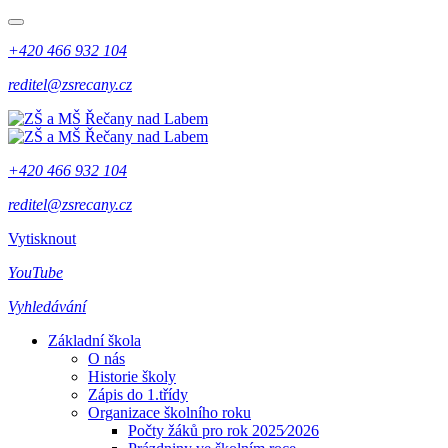
+420 466 932 104
reditel@zsrecany.cz
+420 466 932 104
reditel@zsrecany.cz
Vytisknout
YouTube
Vyhledávání
Základní škola
O nás
Historie školy
Zápis do 1.třídy
Organizace školního roku
Počty žáků pro rok 2025⁄2026