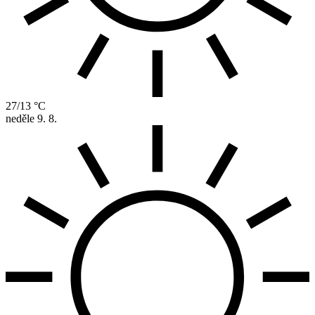
27/13 °C
neděle
9. 8.