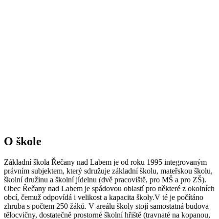
O škole
Základní škola Řečany nad Labem je od roku 1995 integrovaným
právním subjektem, který sdružuje základní školu, mateřskou školu,
školní družinu a školní jídelnu (dvě pracoviště, pro MŠ a pro ZŠ).
Obec Řečany nad Labem je spádovou oblastí pro některé z okolních
obcí, čemuž odpovídá i velikost a kapacita školy.V té je počítáno
zhruba s počtem 250 žáků. V areálu školy stojí samostatná budova
tělocvičny, dostatečně prostorné školní hřiště (travnaté na kopanou,