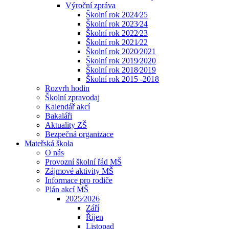
Výroční zpráva
Školní rok 2024⁄25
Školní rok 2023⁄24
Školní rok 2022⁄23
Školní rok 2021⁄22
Školní rok 2020⁄2021
Školní rok 2019⁄2020
Školní rok 2018⁄2019
Školní rok 2015 -2018
Rozvrh hodin
Školní zpravodaj
Kalendář akcí
Bakaláři
Aktuality ZŠ
Bezpečná organizace
Mateřská škola
O nás
Provozní školní řád MŠ
Zájmové aktivity MŠ
Informace pro rodiče
Plán akcí MŠ
2025⁄2026
Září
Říjen
Listopad