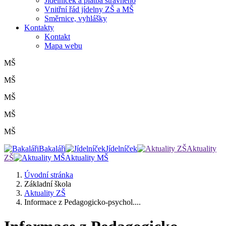
Jídelníček a platba stravného
Vnitřní řád jídelny ZŠ a MŠ
Směrnice, vyhlášky
Kontakty
Kontakt
Mapa webu
MŠ
MŠ
MŠ
MŠ
MŠ
Bakaláři
Jídelníček
Aktuality
ZŠ
Aktuality MŠ
Úvodní stránka
Základní škola
Aktuality ZŠ
Informace z Pedagogicko-psychol....