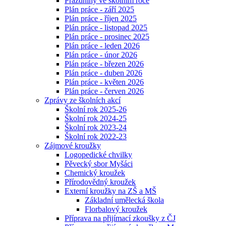
Prázdniny ve školním roce
Plán práce - září 2025
Plán práce - říjen 2025
Plán práce - listopad 2025
Plán práce - prosinec 2025
Plán práce - leden 2026
Plán práce - únor 2026
Plán práce - březen 2026
Plán práce - duben 2026
Plán práce - květen 2026
Plán práce - červen 2026
Zprávy ze školních akcí
Školní rok 2025-26
Školní rok 2024-25
Školní rok 2023-24
Školní rok 2022-23
Zájmové kroužky
Logopedické chvilky
Pěvecký sbor Myšáci
Chemický kroužek
Přírodovědný kroužek
Externí kroužky na ZŠ a MŠ
Základní umělecká škola
Florbalový kroužek
Příprava na přijímací zkoušky z ČJ