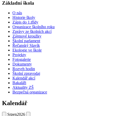
Základní škola
O nás
Historie školy
Zápis do 1.třídy
Organizace školního roku
Zprávy ze školních akcí
Zájmové kroužky
Školní parlament
Řečanský Slavík
Ekologie ve škole
Projekty
Fotogalerie
Dokumenty
Rozvrh hodin
Školní zpravodaj
Kalendář akcí
Bakaláři
Aktuality ZŠ
Bezpečná organizace
Kalendář
Srpen
2026