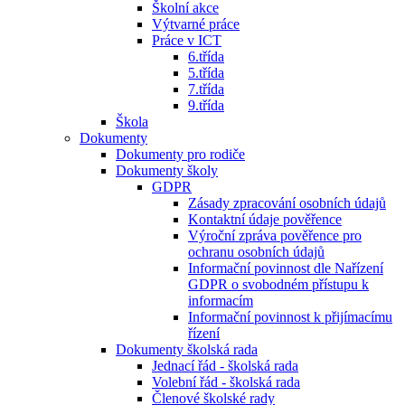
Školní akce
Výtvarné práce
Práce v ICT
6.třída
5.třída
7.třída
9.třída
Škola
Dokumenty
Dokumenty pro rodiče
Dokumenty školy
GDPR
Zásady zpracování osobních údajů
Kontaktní údaje pověřence
Výroční zpráva pověřence pro
ochranu osobních údajů
Informační povinnost dle Nařízení
GDPR o svobodném přístupu k
informacím
Informační povinnost k přijímacímu
řízení
Dokumenty školská rada
Jednací řád - školská rada
Volební řád - školská rada
Členové školské rady