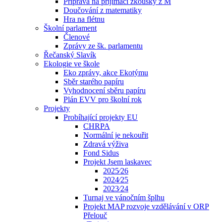
Příprava na přijímací zkoušky z M
Doučování z matematiky
Hra na flétnu
Školní parlament
Členové
Zprávy ze šk. parlamentu
Řečanský Slavík
Ekologie ve škole
Eko zprávy, akce Ekotýmu
Sběr starého papíru
Vyhodnocení sběru papíru
Plán EVV pro školní rok
Projekty
Probíhající projekty EU
CHRPA
Normální je nekouřit
Zdravá výživa
Fond Sidus
Projekt Jsem laskavec
2025⁄26
2024⁄25
2023⁄24
Turnaj ve vánočním šplhu
Projekt MAP rozvoje vzdělávání v ORP
Přelouč