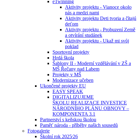
eTwinning
Aktivity projektu - Vianoce okolo
nás a medzi nami
Aktivity projektu Deti tvoria a čítajú
deťom
Aktivity projektu - Probuzení Země
a otvírání studánek
Aktivity projektu - Ukaž mi svůj
poklad
Sportovní projekty
Hrdá škola
Šablony II - Moderní vzdělávání v ZŠ a
MŠ Řečany nad Labem
Projekty v MŠ
Modernizace učeben
Ukončené projekty EU
EASY SPEAK
DIGITALIZUJEME
ŠKOLU REALIZACE INVESTICE
NÁRODNÍHO PLÁNU OBNOVY –
KOMPONENTA 3.1
Partnerství s keňskou školou
Paměť národa - příběhy našich sousedů
Fotogalerie
Školní rok 2025⁄26