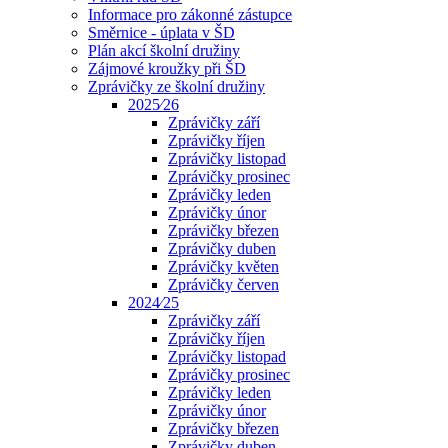
Informace pro zákonné zástupce
Směrnice - úplata v ŠD
Plán akcí školní družiny
Zájmové kroužky při ŠD
Zprávičky ze školní družiny
2025⁄26
Zprávičky září
Zprávičky říjen
Zprávičky listopad
Zprávičky prosinec
Zprávičky leden
Zprávičky únor
Zprávičky březen
Zprávičky duben
Zprávičky květen
Zprávičky červen
2024⁄25
Zprávičky září
Zprávičky říjen
Zprávičky listopad
Zprávičky prosinec
Zprávičky leden
Zprávičky únor
Zprávičky březen
Zprávičky duben