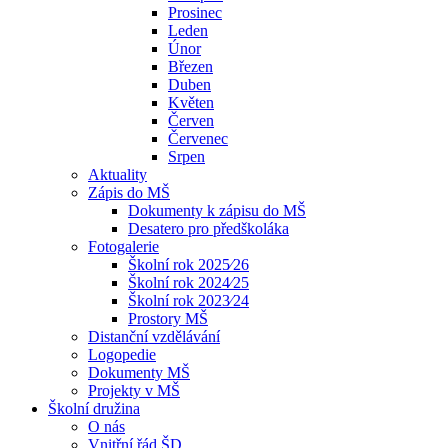
Prosinec
Leden
Únor
Březen
Duben
Květen
Červen
Červenec
Srpen
Aktuality
Zápis do MŠ
Dokumenty k zápisu do MŠ
Desatero pro předškoláka
Fotogalerie
Školní rok 2025⁄26
Školní rok 2024⁄25
Školní rok 2023⁄24
Prostory MŠ
Distanční vzdělávání
Logopedie
Dokumenty MŠ
Projekty v MŠ
Školní družina
O nás
Vnitřní řád ŠD