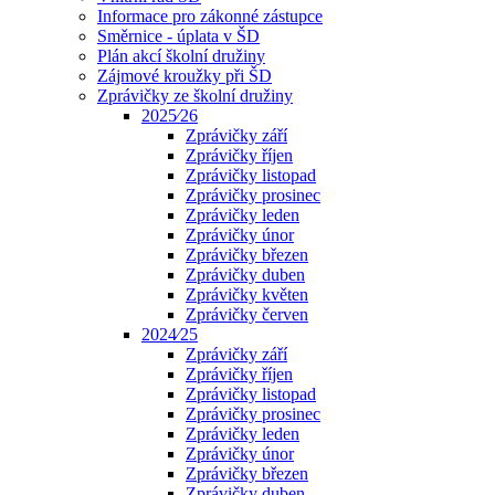
Informace pro zákonné zástupce
Směrnice - úplata v ŠD
Plán akcí školní družiny
Zájmové kroužky při ŠD
Zprávičky ze školní družiny
2025⁄26
Zprávičky září
Zprávičky říjen
Zprávičky listopad
Zprávičky prosinec
Zprávičky leden
Zprávičky únor
Zprávičky březen
Zprávičky duben
Zprávičky květen
Zprávičky červen
2024⁄25
Zprávičky září
Zprávičky říjen
Zprávičky listopad
Zprávičky prosinec
Zprávičky leden
Zprávičky únor
Zprávičky březen
Zprávičky duben