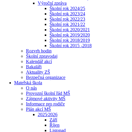
Výroční zpráva
Školní rok 2024⁄25
Školní rok 2023⁄24
Školní rok 2022⁄23
Školní rok 2021⁄22
Školní rok 2020⁄2021
Školní rok 2019⁄2020
Školní rok 2018⁄2019
Školní rok 2015 -2018
Rozvrh hodin
Školní zpravodaj
Kalendář akcí
Bakaláři
Aktuality ZŠ
Bezpečná organizace
Mateřská škola
O nás
Provozní školní řád MŠ
Zájmové aktivity MŠ
Informace pro rodiče
Plán akcí MŠ
2025⁄2026
Září
Říjen
Listopad