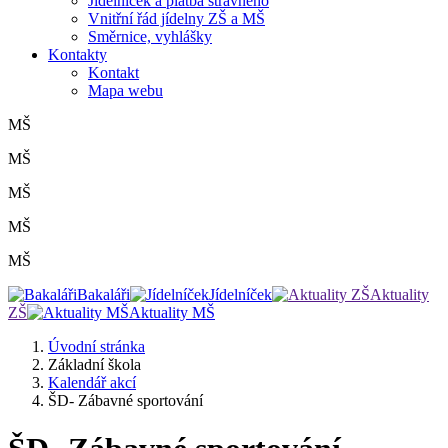
Jídelníček a platba stravného
Vnitřní řád jídelny ZŠ a MŠ
Směrnice, vyhlášky
Kontakty
Kontakt
Mapa webu
MŠ
MŠ
MŠ
MŠ
MŠ
Bakaláři
Jídelníček
Aktuality
ZŠ
Aktuality MŠ
Úvodní stránka
Základní škola
Kalendář akcí
ŠD- Zábavné sportování