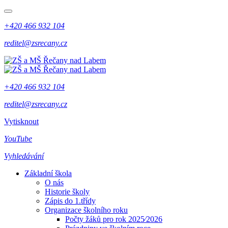
+420 466 932 104
reditel@zsrecany.cz
+420 466 932 104
reditel@zsrecany.cz
Vytisknout
YouTube
Vyhledávání
Základní škola
O nás
Historie školy
Zápis do 1.třídy
Organizace školního roku
Počty žáků pro rok 2025⁄2026