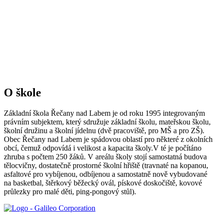
O škole
Základní škola Řečany nad Labem je od roku 1995 integrovaným
právním subjektem, který sdružuje základní školu, mateřskou školu,
školní družinu a školní jídelnu (dvě pracoviště, pro MŠ a pro ZŠ).
Obec Řečany nad Labem je spádovou oblastí pro některé z okolních
obcí, čemuž odpovídá i velikost a kapacita školy.V té je počítáno
zhruba s počtem 250 žáků. V areálu školy stojí samostatná budova
tělocvičny, dostatečně prostorné školní hřiště (travnaté na kopanou,
asfaltové pro vybíjenou, odbíjenou a samostatně nově vybudované
na basketbal, štěrkový běžecký ovál, pískové doskočiště, kovové
průlezky pro malé děti, ping-pongový stůl).