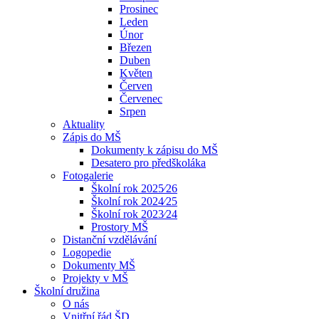
Prosinec
Leden
Únor
Březen
Duben
Květen
Červen
Červenec
Srpen
Aktuality
Zápis do MŠ
Dokumenty k zápisu do MŠ
Desatero pro předškoláka
Fotogalerie
Školní rok 2025⁄26
Školní rok 2024⁄25
Školní rok 2023⁄24
Prostory MŠ
Distanční vzdělávání
Logopedie
Dokumenty MŠ
Projekty v MŠ
Školní družina
O nás
Vnitřní řád ŠD