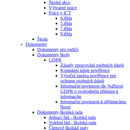
Školní akce
Výtvarné práce
Práce v ICT
6.třída
5.třída
7.třída
9.třída
Škola
Dokumenty
Dokumenty pro rodiče
Dokumenty školy
GDPR
Zásady zpracování osobních údajů
Kontaktní údaje pověřence
Výroční zpráva pověřence pro
ochranu osobních údajů
Informační povinnost dle Nařízení
GDPR o svobodném přístupu k
informacím
Informační povinnost k přijímacímu
řízení
Dokumenty školská rada
Jednací řád - školská rada
Volební řád - školská rada
Členové školské rady