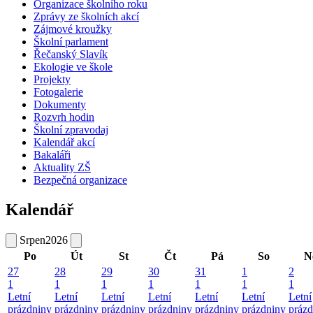
Organizace školního roku
Zprávy ze školních akcí
Zájmové kroužky
Školní parlament
Řečanský Slavík
Ekologie ve škole
Projekty
Fotogalerie
Dokumenty
Rozvrh hodin
Školní zpravodaj
Kalendář akcí
Bakaláři
Aktuality ZŠ
Bezpečná organizace
Kalendář
Srpen
2026
Po
Út
St
Čt
Pá
So
N
27
28
29
30
31
1
2
1
1
1
1
1
1
1
Letní
Letní
Letní
Letní
Letní
Letní
Letní
prázdniny
prázdniny
prázdniny
prázdniny
prázdniny
prázdniny
prázd