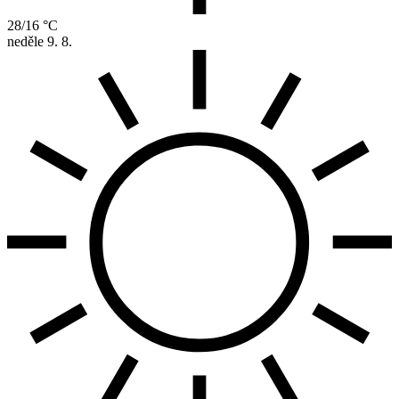
28/16 °C
neděle
9. 8.