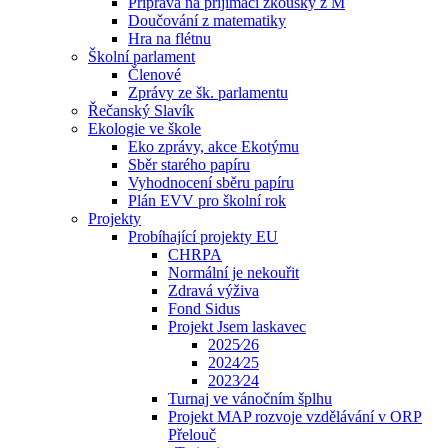
Příprava na přijímací zkoušky z M
Doučování z matematiky
Hra na flétnu
Školní parlament
Členové
Zprávy ze šk. parlamentu
Řečanský Slavík
Ekologie ve škole
Eko zprávy, akce Ekotýmu
Sběr starého papíru
Vyhodnocení sběru papíru
Plán EVV pro školní rok
Projekty
Probíhající projekty EU
CHRPA
Normální je nekouřit
Zdravá výživa
Fond Sidus
Projekt Jsem laskavec
2025⁄26
2024⁄25
2023⁄24
Turnaj ve vánočním šplhu
Projekt MAP rozvoje vzdělávání v ORP
Přelouč