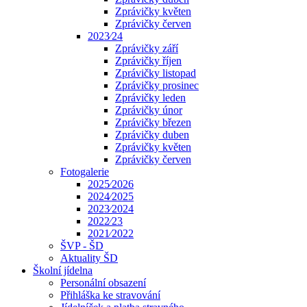
Zprávičky květen
Zprávičky červen
2023⁄24
Zprávičky září
Zprávičky říjen
Zprávičky listopad
Zprávičky prosinec
Zprávičky leden
Zprávičky únor
Zprávičky březen
Zprávičky duben
Zprávičky květen
Zprávičky červen
Fotogalerie
2025⁄2026
2024⁄2025
2023⁄2024
2022⁄23
2021⁄2022
ŠVP - ŠD
Aktuality ŠD
Školní jídelna
Personální obsazení
Přihláška ke stravování