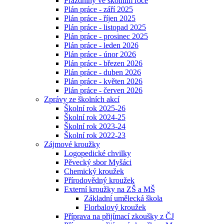
Prázdniny ve školním roce
Plán práce - září 2025
Plán práce - říjen 2025
Plán práce - listopad 2025
Plán práce - prosinec 2025
Plán práce - leden 2026
Plán práce - únor 2026
Plán práce - březen 2026
Plán práce - duben 2026
Plán práce - květen 2026
Plán práce - červen 2026
Zprávy ze školních akcí
Školní rok 2025-26
Školní rok 2024-25
Školní rok 2023-24
Školní rok 2022-23
Zájmové kroužky
Logopedické chvilky
Pěvecký sbor Myšáci
Chemický kroužek
Přírodovědný kroužek
Externí kroužky na ZŠ a MŠ
Základní umělecká škola
Florbalový kroužek
Příprava na přijímací zkoušky z ČJ