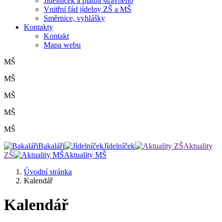
Jídelníček a platba stravného
Vnitřní řád jídelny ZŠ a MŠ
Směrnice, vyhlášky
Kontakty
Kontakt
Mapa webu
MŠ
MŠ
MŠ
MŠ
MŠ
Bakaláři
Jídelníček
Aktuality
ZŠ
Aktuality MŠ
Úvodní stránka
Kalendář
Kalendář