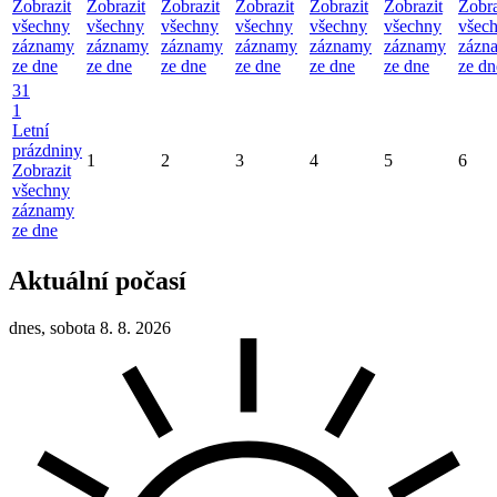
Zobrazit
Zobrazit
Zobrazit
Zobrazit
Zobrazit
Zobrazit
Zobra
všechny
všechny
všechny
všechny
všechny
všechny
všec
záznamy
záznamy
záznamy
záznamy
záznamy
záznamy
zázn
ze dne
ze dne
ze dne
ze dne
ze dne
ze dne
ze dn
31
1
Letní
prázdniny
1
2
3
4
5
6
Zobrazit
všechny
záznamy
ze dne
Aktuální počasí
dnes, sobota 8. 8. 2026