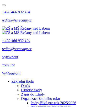
+420 466 932 104
reditel@zsrecany.cz
+420 466 932 104
reditel@zsrecany.cz
Vytisknout
YouTube
Vyhledávání
Základní škola
O nás
Historie školy
Zápis do 1.třídy
Organizace školního roku
Počty žáků pro rok 2025⁄2026