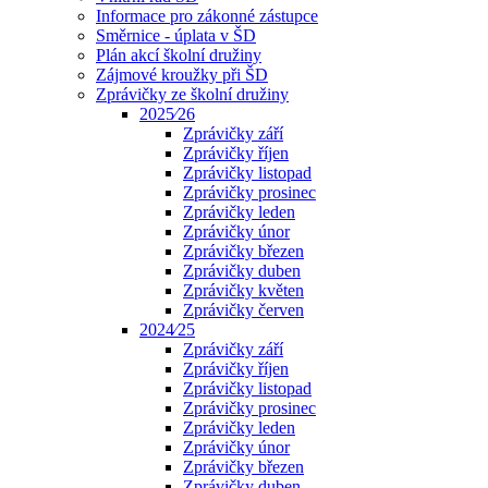
Informace pro zákonné zástupce
Směrnice - úplata v ŠD
Plán akcí školní družiny
Zájmové kroužky při ŠD
Zprávičky ze školní družiny
2025⁄26
Zprávičky září
Zprávičky říjen
Zprávičky listopad
Zprávičky prosinec
Zprávičky leden
Zprávičky únor
Zprávičky březen
Zprávičky duben
Zprávičky květen
Zprávičky červen
2024⁄25
Zprávičky září
Zprávičky říjen
Zprávičky listopad
Zprávičky prosinec
Zprávičky leden
Zprávičky únor
Zprávičky březen
Zprávičky duben