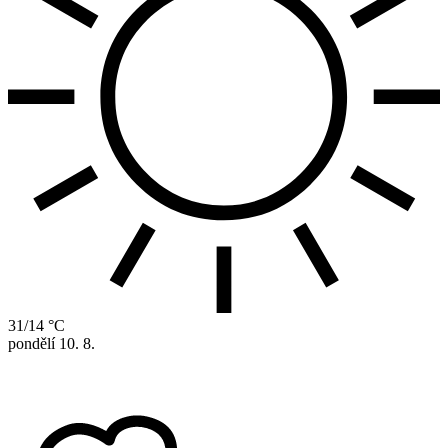
31/14 °C
pondělí
10. 8.