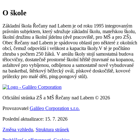
O škole
Základní škola Řečany nad Labem je od roku 1995 integrovaným
právním subjektem, který sdružuje základní školu, mateřskou školu,
školní družinu a školní jídelnu (dvě pracoviště, pro MŠ a pro ZŠ).
Obec Řečany nad Labem je spádovou oblastí pro některé z okolních
obcí, čemuž odpovídá i velikost a kapacita školy.V té je počítáno
zhruba s počtem 250 žáků. V areálu školy stojí samostatná budova
tělocvičny, dostatečně prostorné školní hřiště (travnaté na kopanou,
asfaltové pro vybíjenou, odbíjenou a samostatně nově vybudované
na basketbal, štěrkový běžecký ovál, pískové doskočiště, kovové
průlezky pro malé děti, ping-pongový stůl).
Oficiální stránka ZŠ a MŠ Řečany nad Labem © 2026
Provozovatel
Galileo Corporation s.r.o.
Poslední aktualizace: 15. 7. 2026
Změna vzhledu
,
Struktura stránek