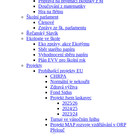
Příprava na přijímací zkoušky z M
Doučování z matematiky
Hra na flétnu
Školní parlament
Členové
Zprávy ze šk. parlamentu
Řečanský Slavík
Ekologie ve škole
Eko zprávy, akce Ekotýmu
Sběr starého papíru
Vyhodnocení sběru papíru
Plán EVV pro školní rok
Projekty
Probíhající projekty EU
CHRPA
Normální je nekouřit
Zdravá výživa
Fond Sidus
Projekt Jsem laskavec
2025⁄26
2024⁄25
2023⁄24
Turnaj ve vánočním šplhu
Projekt MAP rozvoje vzdělávání v ORP
Přelouč