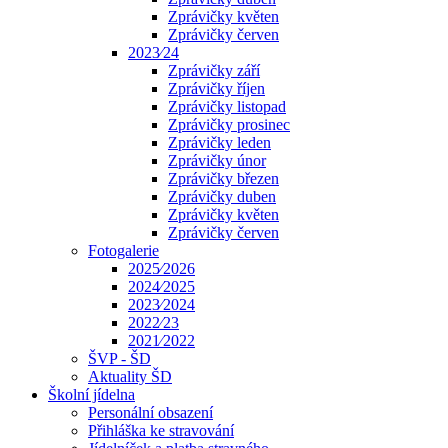
Zprávičky květen
Zprávičky červen
2023⁄24
Zprávičky září
Zprávičky říjen
Zprávičky listopad
Zprávičky prosinec
Zprávičky leden
Zprávičky únor
Zprávičky březen
Zprávičky duben
Zprávičky květen
Zprávičky červen
Fotogalerie
2025⁄2026
2024⁄2025
2023⁄2024
2022⁄23
2021⁄2022
ŠVP - ŠD
Aktuality ŠD
Školní jídelna
Personální obsazení
Přihláška ke stravování