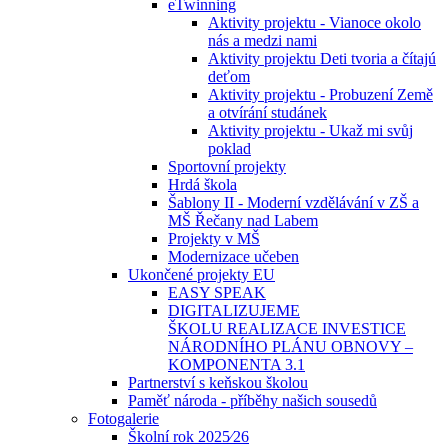
eTwinning
Aktivity projektu - Vianoce okolo
nás a medzi nami
Aktivity projektu Deti tvoria a čítajú
deťom
Aktivity projektu - Probuzení Země
a otvírání studánek
Aktivity projektu - Ukaž mi svůj
poklad
Sportovní projekty
Hrdá škola
Šablony II - Moderní vzdělávání v ZŠ a
MŠ Řečany nad Labem
Projekty v MŠ
Modernizace učeben
Ukončené projekty EU
EASY SPEAK
DIGITALIZUJEME
ŠKOLU REALIZACE INVESTICE
NÁRODNÍHO PLÁNU OBNOVY –
KOMPONENTA 3.1
Partnerství s keňskou školou
Paměť národa - příběhy našich sousedů
Fotogalerie
Školní rok 2025⁄26