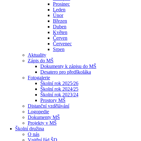
Prosinec
Leden
Únor
Březen
Duben
Květen
Červen
Červenec
Srpen
Aktuality
Zápis do MŠ
Dokumenty k zápisu do MŠ
Desatero pro předškoláka
Fotogalerie
Školní rok 2025⁄26
Školní rok 2024⁄25
Školní rok 2023⁄24
Prostory MŠ
Distanční vzdělávání
Logopedie
Dokumenty MŠ
Projekty v MŠ
Školní družina
O nás
Vnitřní řád ŠD