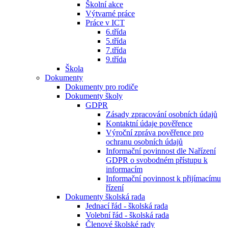
Školní akce
Výtvarné práce
Práce v ICT
6.třída
5.třída
7.třída
9.třída
Škola
Dokumenty
Dokumenty pro rodiče
Dokumenty školy
GDPR
Zásady zpracování osobních údajů
Kontaktní údaje pověřence
Výroční zpráva pověřence pro
ochranu osobních údajů
Informační povinnost dle Nařízení
GDPR o svobodném přístupu k
informacím
Informační povinnost k přijímacímu
řízení
Dokumenty školská rada
Jednací řád - školská rada
Volební řád - školská rada
Členové školské rady