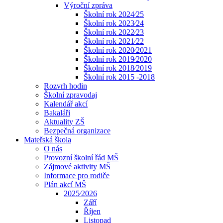
Výroční zpráva
Školní rok 2024⁄25
Školní rok 2023⁄24
Školní rok 2022⁄23
Školní rok 2021⁄22
Školní rok 2020⁄2021
Školní rok 2019⁄2020
Školní rok 2018⁄2019
Školní rok 2015 -2018
Rozvrh hodin
Školní zpravodaj
Kalendář akcí
Bakaláři
Aktuality ZŠ
Bezpečná organizace
Mateřská škola
O nás
Provozní školní řád MŠ
Zájmové aktivity MŠ
Informace pro rodiče
Plán akcí MŠ
2025⁄2026
Září
Říjen
Listopad