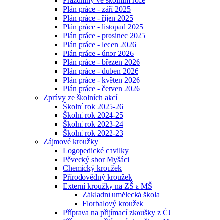
Prázdniny ve školním roce
Plán práce - září 2025
Plán práce - říjen 2025
Plán práce - listopad 2025
Plán práce - prosinec 2025
Plán práce - leden 2026
Plán práce - únor 2026
Plán práce - březen 2026
Plán práce - duben 2026
Plán práce - květen 2026
Plán práce - červen 2026
Zprávy ze školních akcí
Školní rok 2025-26
Školní rok 2024-25
Školní rok 2023-24
Školní rok 2022-23
Zájmové kroužky
Logopedické chvilky
Pěvecký sbor Myšáci
Chemický kroužek
Přírodovědný kroužek
Externí kroužky na ZŠ a MŠ
Základní umělecká škola
Florbalový kroužek
Příprava na přijímací zkoušky z ČJ