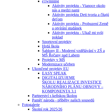
eTwinning
Aktivity projektu - Vianoce okolo
nás a medzi nami
Aktivity projektu Deti tvoria a čítajú
deťom
Aktivity projektu - Probuzení Země
a otvírání studánek
Aktivity projektu - Ukaž mi svůj
poklad
Sportovní projekty
Hrdá škola
Šablony II - Moderní vzdělávání v ZŠ a
MŠ Řečany nad Labem
Projekty v MŠ
Modernizace učeben
Ukončené projekty EU
EASY SPEAK
DIGITALIZUJEME
ŠKOLU REALIZACE INVESTICE
NÁRODNÍHO PLÁNU OBNOVY –
KOMPONENTA 3.1
Partnerství s keňskou školou
Paměť národa - příběhy našich sousedů
Fotogalerie
Školní rok 2025⁄26