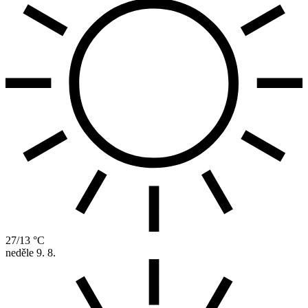
27/13 °C
neděle
9. 8.