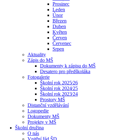
Prosinec
Leden
Únor
Březen
Duben
Květen
Červen
Červenec
Srpen
Aktuality
Zápis do MŠ
Dokumenty k zápisu do MŠ
Desatero pro předškoláka
Fotogalerie
Školní rok 2025⁄26
Školní rok 2024⁄25
Školní rok 2023⁄24
Prostory MŠ
Distanční vzdělávání
Logopedie
Dokumenty MŠ
Projekty v MŠ
Školní družina
O nás
Vnitřní řád ŠD