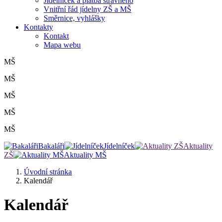
Jídelníček a platba stravného
Vnitřní řád jídelny ZŠ a MŠ
Směrnice, vyhlášky
Kontakty
Kontakt
Mapa webu
MŠ
MŠ
MŠ
MŠ
MŠ
Bakaláři
Jídelníček
Aktuality
ZŠ
Aktuality MŠ
Úvodní stránka
Kalendář
Kalendář