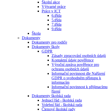
Školní akce
Výtvarné práce
Práce v ICT
6.třída
5.třída
7.třída
9.třída
Škola
Dokumenty
Dokumenty pro rodiče
Dokumenty školy
GDPR
Zásady zpracování osobních údajů
Kontaktní údaje pověřence
Výroční zpráva pověřence pro
ochranu osobních údajů
Informační povinnost dle Nařízení
GDPR o svobodném přístupu k
informacím
Informační povinnost k přijímacímu
řízení
Dokumenty školská rada
Jednací řád - školská rada
Volební řád - školská rada
Členové školské rady