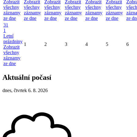
Zobrazit
Zobrazit
Zobrazit
Zobrazit
Zobrazit
Zobrazit
Zobra
všechny
všechny
všechny
všechny
všechny
všechny
všec
záznamy
záznamy
záznamy
záznamy
záznamy
záznamy
zázn
ze dne
ze dne
ze dne
ze dne
ze dne
ze dne
ze dn
31
1
Letní
prázdniny
1
2
3
4
5
6
Zobrazit
všechny
záznamy
ze dne
Aktuální počasí
dnes, čtvrtek 6. 8. 2026