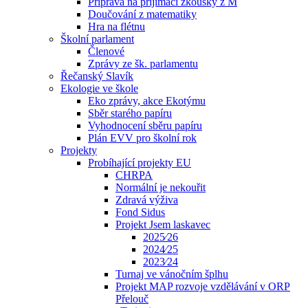
Příprava na přijímací zkoušky z M
Doučování z matematiky
Hra na flétnu
Školní parlament
Členové
Zprávy ze šk. parlamentu
Řečanský Slavík
Ekologie ve škole
Eko zprávy, akce Ekotýmu
Sběr starého papíru
Vyhodnocení sběru papíru
Plán EVV pro školní rok
Projekty
Probíhající projekty EU
CHRPA
Normální je nekouřit
Zdravá výživa
Fond Sidus
Projekt Jsem laskavec
2025⁄26
2024⁄25
2023⁄24
Turnaj ve vánočním šplhu
Projekt MAP rozvoje vzdělávání v ORP
Přelouč