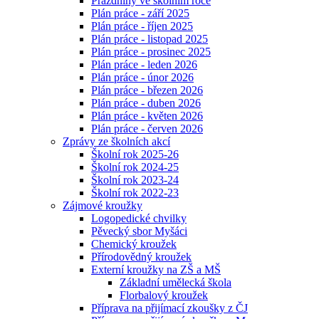
Prázdniny ve školním roce
Plán práce - září 2025
Plán práce - říjen 2025
Plán práce - listopad 2025
Plán práce - prosinec 2025
Plán práce - leden 2026
Plán práce - únor 2026
Plán práce - březen 2026
Plán práce - duben 2026
Plán práce - květen 2026
Plán práce - červen 2026
Zprávy ze školních akcí
Školní rok 2025-26
Školní rok 2024-25
Školní rok 2023-24
Školní rok 2022-23
Zájmové kroužky
Logopedické chvilky
Pěvecký sbor Myšáci
Chemický kroužek
Přírodovědný kroužek
Externí kroužky na ZŠ a MŠ
Základní umělecká škola
Florbalový kroužek
Příprava na přijímací zkoušky z ČJ