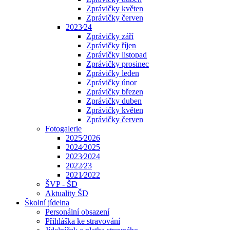
Zprávičky květen
Zprávičky červen
2023⁄24
Zprávičky září
Zprávičky říjen
Zprávičky listopad
Zprávičky prosinec
Zprávičky leden
Zprávičky únor
Zprávičky březen
Zprávičky duben
Zprávičky květen
Zprávičky červen
Fotogalerie
2025⁄2026
2024⁄2025
2023⁄2024
2022⁄23
2021⁄2022
ŠVP - ŠD
Aktuality ŠD
Školní jídelna
Personální obsazení
Přihláška ke stravování