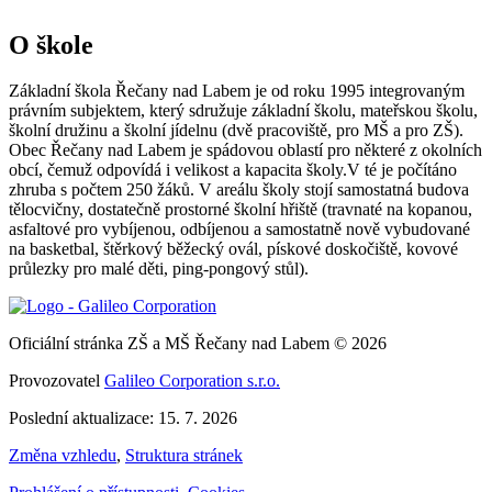
O škole
Základní škola Řečany nad Labem je od roku 1995 integrovaným
právním subjektem, který sdružuje základní školu, mateřskou školu,
školní družinu a školní jídelnu (dvě pracoviště, pro MŠ a pro ZŠ).
Obec Řečany nad Labem je spádovou oblastí pro některé z okolních
obcí, čemuž odpovídá i velikost a kapacita školy.V té je počítáno
zhruba s počtem 250 žáků. V areálu školy stojí samostatná budova
tělocvičny, dostatečně prostorné školní hřiště (travnaté na kopanou,
asfaltové pro vybíjenou, odbíjenou a samostatně nově vybudované
na basketbal, štěrkový běžecký ovál, pískové doskočiště, kovové
průlezky pro malé děti, ping-pongový stůl).
Oficiální stránka ZŠ a MŠ Řečany nad Labem © 2026
Provozovatel
Galileo Corporation s.r.o.
Poslední aktualizace: 15. 7. 2026
Změna vzhledu
,
Struktura stránek