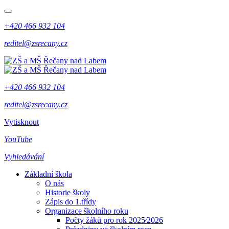
+420 466 932 104
reditel@zsrecany.cz
+420 466 932 104
reditel@zsrecany.cz
Vytisknout
YouTube
Vyhledávání
Základní škola
O nás
Historie školy
Zápis do 1.třídy
Organizace školního roku
Počty žáků pro rok 2025⁄2026