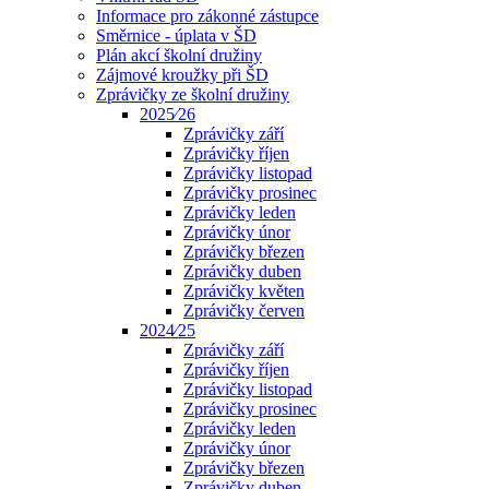
Informace pro zákonné zástupce
Směrnice - úplata v ŠD
Plán akcí školní družiny
Zájmové kroužky při ŠD
Zprávičky ze školní družiny
2025⁄26
Zprávičky září
Zprávičky říjen
Zprávičky listopad
Zprávičky prosinec
Zprávičky leden
Zprávičky únor
Zprávičky březen
Zprávičky duben
Zprávičky květen
Zprávičky červen
2024⁄25
Zprávičky září
Zprávičky říjen
Zprávičky listopad
Zprávičky prosinec
Zprávičky leden
Zprávičky únor
Zprávičky březen
Zprávičky duben