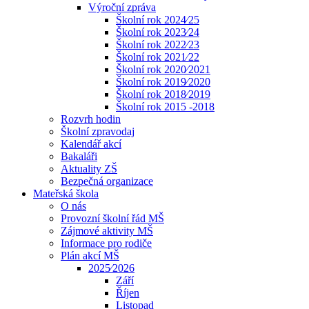
Výroční zpráva
Školní rok 2024⁄25
Školní rok 2023⁄24
Školní rok 2022⁄23
Školní rok 2021⁄22
Školní rok 2020⁄2021
Školní rok 2019⁄2020
Školní rok 2018⁄2019
Školní rok 2015 -2018
Rozvrh hodin
Školní zpravodaj
Kalendář akcí
Bakaláři
Aktuality ZŠ
Bezpečná organizace
Mateřská škola
O nás
Provozní školní řád MŠ
Zájmové aktivity MŠ
Informace pro rodiče
Plán akcí MŠ
2025⁄2026
Září
Říjen
Listopad