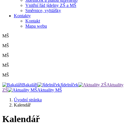
Jídelníček a platba stravného
Vnitřní řád jídelny ZŠ a MŠ
Směrnice, vyhlášky
Kontakty
Kontakt
Mapa webu
MŠ
MŠ
MŠ
MŠ
MŠ
Bakaláři
Jídelníček
Aktuality
ZŠ
Aktuality MŠ
Úvodní stránka
Kalendář
Kalendář