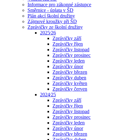
Informace pro zákonné zástupce
Směrnice - úplata v ŠD
Plán akcí školní družiny
Zájmové kroužky při ŠD
Zprávičky ze školní družiny
2025⁄26
Zprávičky září
Zprávičky říjen
Zprávičky listopad
Zprávičky prosinec
Zprávičky leden
Zprávičky únor
Zprávičky březen
Zprávičky duben
Zprávičky květen
Zprávičky červen
2024⁄25
Zprávičky září
Zprávičky říjen
Zprávičky listopad
Zprávičky prosinec
Zprávičky leden
Zprávičky únor
Zprávičky březen
Zprávičky duben