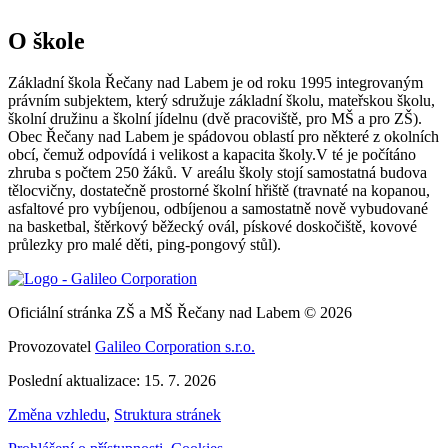
O škole
Základní škola Řečany nad Labem je od roku 1995 integrovaným
právním subjektem, který sdružuje základní školu, mateřskou školu,
školní družinu a školní jídelnu (dvě pracoviště, pro MŠ a pro ZŠ).
Obec Řečany nad Labem je spádovou oblastí pro některé z okolních
obcí, čemuž odpovídá i velikost a kapacita školy.V té je počítáno
zhruba s počtem 250 žáků. V areálu školy stojí samostatná budova
tělocvičny, dostatečně prostorné školní hřiště (travnaté na kopanou,
asfaltové pro vybíjenou, odbíjenou a samostatně nově vybudované
na basketbal, štěrkový běžecký ovál, pískové doskočiště, kovové
průlezky pro malé děti, ping-pongový stůl).
Oficiální stránka ZŠ a MŠ Řečany nad Labem © 2026
Provozovatel
Galileo Corporation s.r.o.
Poslední aktualizace: 15. 7. 2026
Změna vzhledu
,
Struktura stránek