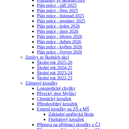
Prázdniny ve školním roce
Plán práce - září 2025
Plán práce - říjen 2025
Plán práce - listopad 2025
Plán práce - prosinec 2025
Plán práce - leden 2026
Plán práce - únor 2026
Plán práce - březen 2026
Plán práce - duben 2026
Plán práce - květen 2026
Plán práce - červen 2026
Zprávy ze školních akcí
Školní rok 2025-26
Školní rok 2024-25
Školní rok 2023-24
Školní rok 2022-23
Zájmové kroužky
Logopedické chvilky
Pěvecký sbor Myšáci
Chemický kroužek
Přírodovědný kroužek
Externí kroužky na ZŠ a MŠ
Základní umělecká škola
Florbalový kroužek
Příprava na přijímací zkoušky z ČJ