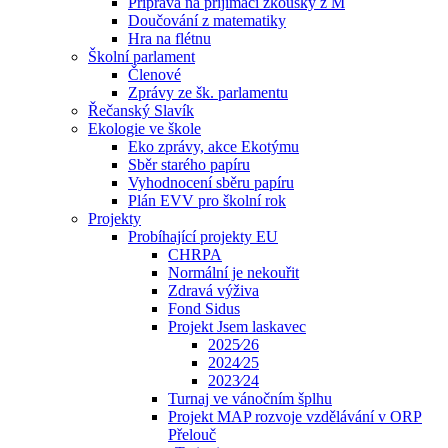
Příprava na přijímací zkoušky z M
Doučování z matematiky
Hra na flétnu
Školní parlament
Členové
Zprávy ze šk. parlamentu
Řečanský Slavík
Ekologie ve škole
Eko zprávy, akce Ekotýmu
Sběr starého papíru
Vyhodnocení sběru papíru
Plán EVV pro školní rok
Projekty
Probíhající projekty EU
CHRPA
Normální je nekouřit
Zdravá výživa
Fond Sidus
Projekt Jsem laskavec
2025⁄26
2024⁄25
2023⁄24
Turnaj ve vánočním šplhu
Projekt MAP rozvoje vzdělávání v ORP
Přelouč