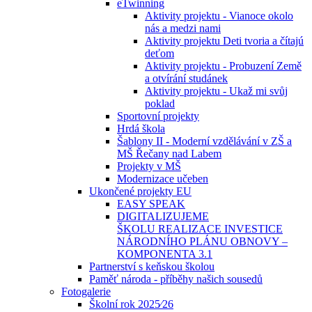
eTwinning
Aktivity projektu - Vianoce okolo
nás a medzi nami
Aktivity projektu Deti tvoria a čítajú
deťom
Aktivity projektu - Probuzení Země
a otvírání studánek
Aktivity projektu - Ukaž mi svůj
poklad
Sportovní projekty
Hrdá škola
Šablony II - Moderní vzdělávání v ZŠ a
MŠ Řečany nad Labem
Projekty v MŠ
Modernizace učeben
Ukončené projekty EU
EASY SPEAK
DIGITALIZUJEME
ŠKOLU REALIZACE INVESTICE
NÁRODNÍHO PLÁNU OBNOVY –
KOMPONENTA 3.1
Partnerství s keňskou školou
Paměť národa - příběhy našich sousedů
Fotogalerie
Školní rok 2025⁄26