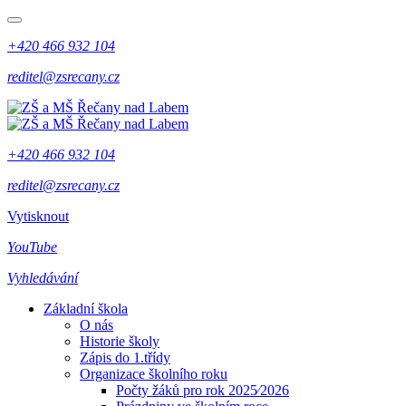
+420 466 932 104
reditel@zsrecany.cz
+420 466 932 104
reditel@zsrecany.cz
Vytisknout
YouTube
Vyhledávání
Základní škola
O nás
Historie školy
Zápis do 1.třídy
Organizace školního roku
Počty žáků pro rok 2025⁄2026