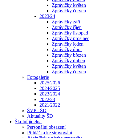
Zprávičky květen
Zprávičky červen
2023⁄24
Zprávičky září
Zprávičky říjen
Zprávičky listopad
Zprávičky prosinec
Zprávičky leden
Zprávičky únor
Zprávičky březen
Zprávičky duben
Zprávičky květen
Zprávičky červen
Fotogalerie
2025⁄2026
2024⁄2025
2023⁄2024
2022⁄23
2021⁄2022
ŠVP - ŠD
Aktuality ŠD
Školní jídelna
Personální obsazení
Přihláška ke stravování