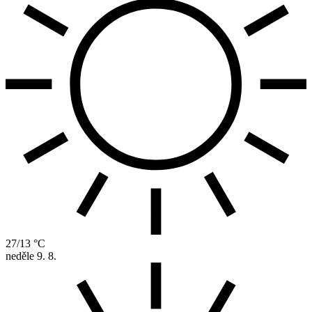
27/13 °C
neděle
9. 8.