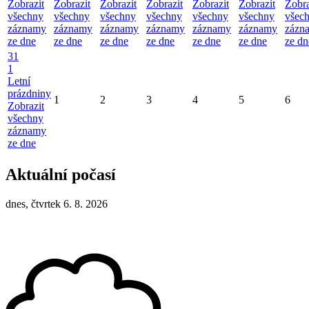
Zobrazit
Zobrazit
Zobrazit
Zobrazit
Zobrazit
Zobrazit
Zobra
všechny
všechny
všechny
všechny
všechny
všechny
všec
záznamy
záznamy
záznamy
záznamy
záznamy
záznamy
zázn
ze dne
ze dne
ze dne
ze dne
ze dne
ze dne
ze dn
31
1
Letní
prázdniny
1
2
3
4
5
6
Zobrazit
všechny
záznamy
ze dne
Aktuální počasí
dnes, čtvrtek 6. 8. 2026