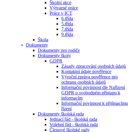
Školní akce
Výtvarné práce
Práce v ICT
6.třída
5.třída
7.třída
9.třída
Škola
Dokumenty
Dokumenty pro rodiče
Dokumenty školy
GDPR
Zásady zpracování osobních údajů
Kontaktní údaje pověřence
Výroční zpráva pověřence pro
ochranu osobních údajů
Informační povinnost dle Nařízení
GDPR o svobodném přístupu k
informacím
Informační povinnost k přijímacímu
řízení
Dokumenty školská rada
Jednací řád - školská rada
Volební řád - školská rada
Členové školské rady