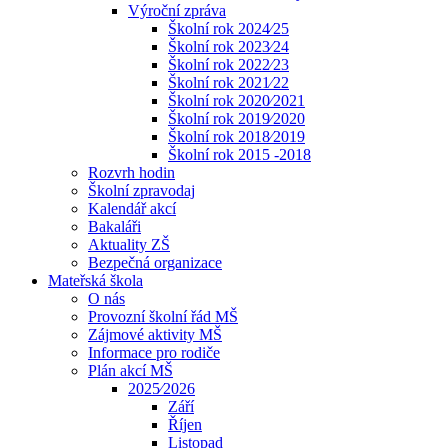
Výroční zpráva
Školní rok 2024⁄25
Školní rok 2023⁄24
Školní rok 2022⁄23
Školní rok 2021⁄22
Školní rok 2020⁄2021
Školní rok 2019⁄2020
Školní rok 2018⁄2019
Školní rok 2015 -2018
Rozvrh hodin
Školní zpravodaj
Kalendář akcí
Bakaláři
Aktuality ZŠ
Bezpečná organizace
Mateřská škola
O nás
Provozní školní řád MŠ
Zájmové aktivity MŠ
Informace pro rodiče
Plán akcí MŠ
2025⁄2026
Září
Říjen
Listopad