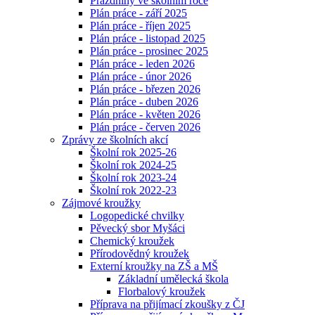
Prázdniny ve školním roce
Plán práce - září 2025
Plán práce - říjen 2025
Plán práce - listopad 2025
Plán práce - prosinec 2025
Plán práce - leden 2026
Plán práce - únor 2026
Plán práce - březen 2026
Plán práce - duben 2026
Plán práce - květen 2026
Plán práce - červen 2026
Zprávy ze školních akcí
Školní rok 2025-26
Školní rok 2024-25
Školní rok 2023-24
Školní rok 2022-23
Zájmové kroužky
Logopedické chvilky
Pěvecký sbor Myšáci
Chemický kroužek
Přírodovědný kroužek
Externí kroužky na ZŠ a MŠ
Základní umělecká škola
Florbalový kroužek
Příprava na přijímací zkoušky z ČJ