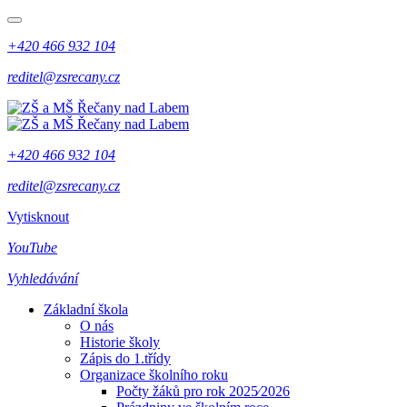
+420 466 932 104
reditel@zsrecany.cz
+420 466 932 104
reditel@zsrecany.cz
Vytisknout
YouTube
Vyhledávání
Základní škola
O nás
Historie školy
Zápis do 1.třídy
Organizace školního roku
Počty žáků pro rok 2025⁄2026