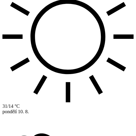
31/14 °C
pondělí
10. 8.