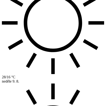
28/16 °C
neděle
9. 8.