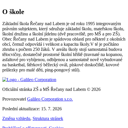
O škole
Základní škola Řečany nad Labem je od roku 1995 integrovaným
právním subjektem, který sdružuje základní školu, mateřskou školu,
školní družinu a školní jídelnu (dvě pracoviště, pro MŠ a pro ZŠ).
Obec Řečany nad Labem je spádovou oblastí pro některé z okolních
obcí, čemuž odpovídá i velikost a kapacita školy.V té je počítáno
zhruba s počtem 250 žáků. V areálu školy stojí samostatná budova
tělocvičny, dostatečně prostorné školní hřiště (travnaté na kopanou,
asfaltové pro vybíjenou, odbíjenou a samostatně nově vybudované
na basketbal, štěrkový běžecký ovál, pískové doskočiště, kovové
průlezky pro malé děti, ping-pongový stůl).
Oficiální stránka ZŠ a MŠ Řečany nad Labem © 2026
Provozovatel
Galileo Corporation s.r.o.
Poslední aktualizace: 15. 7. 2026
Změna vzhledu
,
Struktura stránek