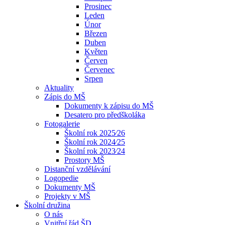
Prosinec
Leden
Únor
Březen
Duben
Květen
Červen
Červenec
Srpen
Aktuality
Zápis do MŠ
Dokumenty k zápisu do MŠ
Desatero pro předškoláka
Fotogalerie
Školní rok 2025⁄26
Školní rok 2024⁄25
Školní rok 2023⁄24
Prostory MŠ
Distanční vzdělávání
Logopedie
Dokumenty MŠ
Projekty v MŠ
Školní družina
O nás
Vnitřní řád ŠD