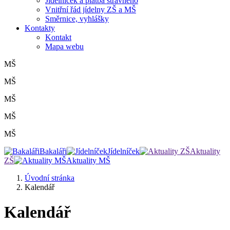
Jídelníček a platba stravného
Vnitřní řád jídelny ZŠ a MŠ
Směrnice, vyhlášky
Kontakty
Kontakt
Mapa webu
MŠ
MŠ
MŠ
MŠ
MŠ
Bakaláři
Jídelníček
Aktuality
ZŠ
Aktuality MŠ
Úvodní stránka
Kalendář
Kalendář