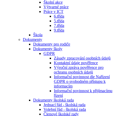
Školní akce
Výtvarné práce
Práce v ICT
6.třída
5.třída
7.třída
9.třída
Škola
Dokumenty
Dokumenty pro rodiče
Dokumenty školy
GDPR
Zásady zpracování osobních údajů
Kontaktní údaje pověřence
Výroční zpráva pověřence pro
ochranu osobních údajů
Informační povinnost dle Nařízení
GDPR o svobodném přístupu k
informacím
Informační povinnost k přijímacímu
řízení
Dokumenty školská rada
Jednací řád - školská rada
Volební řád - školská rada
Členové školské rady