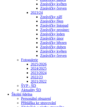
Zprávičky květen
Zprávičky červen
2023⁄24
Zprávičky září
Zprávičky říjen
Zprávičky listopad
Zprávičky prosinec
Zprávičky leden
Zprávičky únor
Zprávičky březen
Zprávičky duben
Zprávičky květen
Zprávičky červen
Fotogalerie
2025⁄2026
2024⁄2025
2023⁄2024
2022⁄23
2021⁄2022
ŠVP - ŠD
Aktuality ŠD
Školní jídelna
Personální obsazení
Přihláška ke stravování