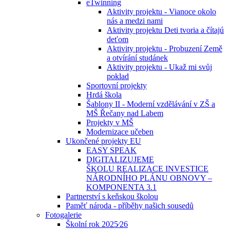
eTwinning
Aktivity projektu - Vianoce okolo
nás a medzi nami
Aktivity projektu Deti tvoria a čítajú
deťom
Aktivity projektu - Probuzení Země
a otvírání studánek
Aktivity projektu - Ukaž mi svůj
poklad
Sportovní projekty
Hrdá škola
Šablony II - Moderní vzdělávání v ZŠ a
MŠ Řečany nad Labem
Projekty v MŠ
Modernizace učeben
Ukončené projekty EU
EASY SPEAK
DIGITALIZUJEME
ŠKOLU REALIZACE INVESTICE
NÁRODNÍHO PLÁNU OBNOVY –
KOMPONENTA 3.1
Partnerství s keňskou školou
Paměť národa - příběhy našich sousedů
Fotogalerie
Školní rok 2025⁄26