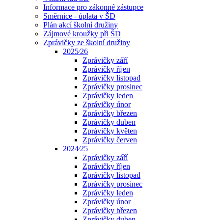
Informace pro zákonné zástupce
Směrnice - úplata v ŠD
Plán akcí školní družiny
Zájmové kroužky při ŠD
Zprávičky ze školní družiny
2025⁄26
Zprávičky září
Zprávičky říjen
Zprávičky listopad
Zprávičky prosinec
Zprávičky leden
Zprávičky únor
Zprávičky březen
Zprávičky duben
Zprávičky květen
Zprávičky červen
2024⁄25
Zprávičky září
Zprávičky říjen
Zprávičky listopad
Zprávičky prosinec
Zprávičky leden
Zprávičky únor
Zprávičky březen
Zprávičky duben