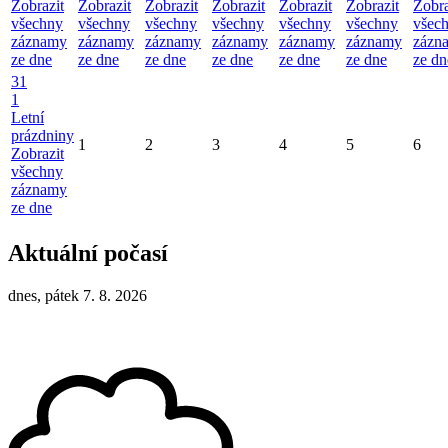
Zobrazit
Zobrazit
Zobrazit
Zobrazit
Zobrazit
Zobrazit
Zobra
všechny
všechny
všechny
všechny
všechny
všechny
všec
záznamy
záznamy
záznamy
záznamy
záznamy
záznamy
zázn
ze dne
ze dne
ze dne
ze dne
ze dne
ze dne
ze dn
31
1
Letní
prázdniny
1
2
3
4
5
6
Zobrazit
všechny
záznamy
ze dne
Aktuální počasí
dnes, pátek 7. 8. 2026