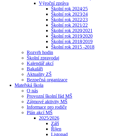
Výroční zpráva
Školní rok 2024⁄25
Školní rok 2023⁄24
Školní rok 2022⁄23
Školní rok 2021⁄22
Školní rok 2020⁄2021
Školní rok 2019⁄2020
Školní rok 2018⁄2019
Školní rok 2015 -2018
Rozvrh hodin
Školní zpravodaj
Kalendář akcí
Bakaláři
Aktuality ZŠ
Bezpečná organizace
Mateřská škola
O nás
Provozní školní řád MŠ
Zájmové aktivity MŠ
Informace pro rodiče
Plán akcí MŠ
2025⁄2026
Září
Říjen
Listopad