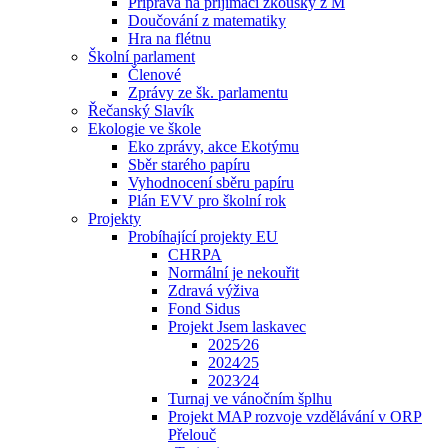
Příprava na přijímací zkoušky z M
Doučování z matematiky
Hra na flétnu
Školní parlament
Členové
Zprávy ze šk. parlamentu
Řečanský Slavík
Ekologie ve škole
Eko zprávy, akce Ekotýmu
Sběr starého papíru
Vyhodnocení sběru papíru
Plán EVV pro školní rok
Projekty
Probíhající projekty EU
CHRPA
Normální je nekouřit
Zdravá výživa
Fond Sidus
Projekt Jsem laskavec
2025⁄26
2024⁄25
2023⁄24
Turnaj ve vánočním šplhu
Projekt MAP rozvoje vzdělávání v ORP
Přelouč