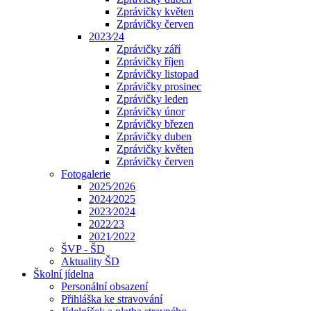
Zprávičky květen
Zprávičky červen
2023⁄24
Zprávičky září
Zprávičky říjen
Zprávičky listopad
Zprávičky prosinec
Zprávičky leden
Zprávičky únor
Zprávičky březen
Zprávičky duben
Zprávičky květen
Zprávičky červen
Fotogalerie
2025⁄2026
2024⁄2025
2023⁄2024
2022⁄23
2021⁄2022
ŠVP - ŠD
Aktuality ŠD
Školní jídelna
Personální obsazení
Přihláška ke stravování