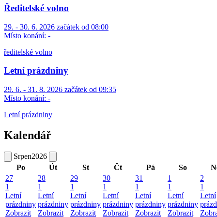
Ředitelské volno
29. - 30. 6. 2026 začátek od 08:00
Místo konání:
-
ředitelské volno
Letní prázdniny
29. 6. - 31. 8. 2026 začátek od 09:35
Místo konání:
-
Letní prázdniny
Kalendář
Srpen
2026
Po
Út
St
Čt
Pá
So
N
27
28
29
30
31
1
2
1
1
1
1
1
1
1
Letní
Letní
Letní
Letní
Letní
Letní
Letní
prázdniny
prázdniny
prázdniny
prázdniny
prázdniny
prázdniny
prázd
Zobrazit
Zobrazit
Zobrazit
Zobrazit
Zobrazit
Zobrazit
Zobra