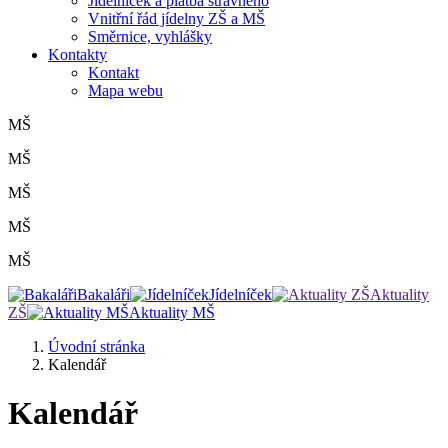
Jídelníček a platba stravného
Vnitřní řád jídelny ZŠ a MŠ
Směrnice, vyhlášky
Kontakty
Kontakt
Mapa webu
MŠ
MŠ
MŠ
MŠ
MŠ
Bakaláři
Jídelníček
Aktuality
ZŠ
Aktuality MŠ
Úvodní stránka
Kalendář
Kalendář