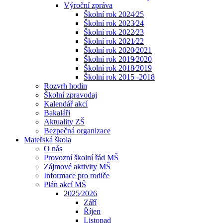
Výroční zpráva
Školní rok 2024⁄25
Školní rok 2023⁄24
Školní rok 2022⁄23
Školní rok 2021⁄22
Školní rok 2020⁄2021
Školní rok 2019⁄2020
Školní rok 2018⁄2019
Školní rok 2015 -2018
Rozvrh hodin
Školní zpravodaj
Kalendář akcí
Bakaláři
Aktuality ZŠ
Bezpečná organizace
Mateřská škola
O nás
Provozní školní řád MŠ
Zájmové aktivity MŠ
Informace pro rodiče
Plán akcí MŠ
2025⁄2026
Září
Říjen
Listopad