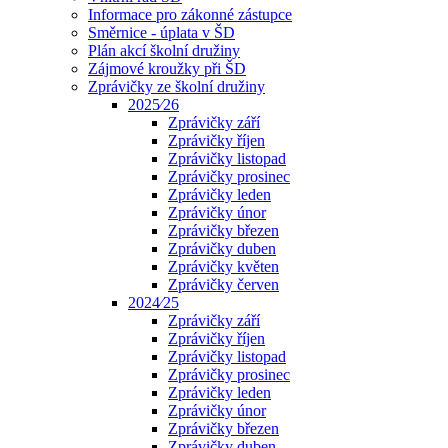
Informace pro zákonné zástupce
Směrnice - úplata v ŠD
Plán akcí školní družiny
Zájmové kroužky při ŠD
Zprávičky ze školní družiny
2025⁄26
Zprávičky září
Zprávičky říjen
Zprávičky listopad
Zprávičky prosinec
Zprávičky leden
Zprávičky únor
Zprávičky březen
Zprávičky duben
Zprávičky květen
Zprávičky červen
2024⁄25
Zprávičky září
Zprávičky říjen
Zprávičky listopad
Zprávičky prosinec
Zprávičky leden
Zprávičky únor
Zprávičky březen
Zprávičky duben