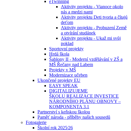
eTwinning
Aktivity projektu - Vianoce okolo
nás a medzi nami
Aktivity projektu Deti tvoria a čítajú
deťom
Aktivity projektu - Probuzení Země
a otvírání studánek
Aktivity projektu - Ukaž mi svůj
poklad
Sportovní projekty
Hrdá škola
Šablony II - Moderní vzdělávání v ZŠ a
MŠ Řečany nad Labem
Projekty v MŠ
Modernizace učeben
Ukončené projekty EU
EASY SPEAK
DIGITALIZUJEME
ŠKOLU REALIZACE INVESTICE
NÁRODNÍHO PLÁNU OBNOVY –
KOMPONENTA 3.1
Partnerství s keňskou školou
Paměť národa - příběhy našich sousedů
Fotogalerie
Školní rok 2025⁄26