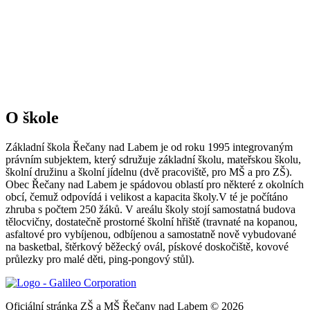
O škole
Základní škola Řečany nad Labem je od roku 1995 integrovaným
právním subjektem, který sdružuje základní školu, mateřskou školu,
školní družinu a školní jídelnu (dvě pracoviště, pro MŠ a pro ZŠ).
Obec Řečany nad Labem je spádovou oblastí pro některé z okolních
obcí, čemuž odpovídá i velikost a kapacita školy.V té je počítáno
zhruba s počtem 250 žáků. V areálu školy stojí samostatná budova
tělocvičny, dostatečně prostorné školní hřiště (travnaté na kopanou,
asfaltové pro vybíjenou, odbíjenou a samostatně nově vybudované
na basketbal, štěrkový běžecký ovál, pískové doskočiště, kovové
průlezky pro malé děti, ping-pongový stůl).
Oficiální stránka ZŠ a MŠ Řečany nad Labem © 2026