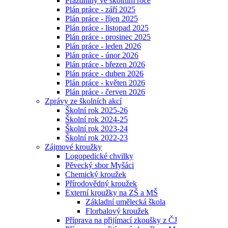
Prázdniny ve školním roce
Plán práce - září 2025
Plán práce - říjen 2025
Plán práce - listopad 2025
Plán práce - prosinec 2025
Plán práce - leden 2026
Plán práce - únor 2026
Plán práce - březen 2026
Plán práce - duben 2026
Plán práce - květen 2026
Plán práce - červen 2026
Zprávy ze školních akcí
Školní rok 2025-26
Školní rok 2024-25
Školní rok 2023-24
Školní rok 2022-23
Zájmové kroužky
Logopedické chvilky
Pěvecký sbor Myšáci
Chemický kroužek
Přírodovědný kroužek
Externí kroužky na ZŠ a MŠ
Základní umělecká škola
Florbalový kroužek
Příprava na přijímací zkoušky z ČJ