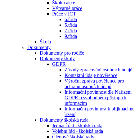
Školní akce
Výtvarné práce
Práce v ICT
6.třída
5.třída
7.třída
9.třída
Škola
Dokumenty
Dokumenty pro rodiče
Dokumenty školy
GDPR
Zásady zpracování osobních údajů
Kontaktní údaje pověřence
Výroční zpráva pověřence pro
ochranu osobních údajů
Informační povinnost dle Nařízení
GDPR o svobodném přístupu k
informacím
Informační povinnost k přijímacímu
řízení
Dokumenty školská rada
Jednací řád - školská rada
Volební řád - školská rada
Členové školské rady