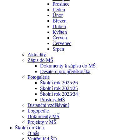
Prosinec
Leden
Únor
Březen
Duben
Květen
Červen
Červenec
Srpen
Aktuality
Zápis do MŠ
Dokumenty k zápisu do MŠ
Desatero pro předškoláka
Fotogalerie
Školní rok 2025⁄26
Školní rok 2024⁄25
Školní rok 2023⁄24
Prostory MŠ
Distanční vzdělávání
Logopedie
Dokumenty MŠ
Projekty v MŠ
Školní družina
O nás
Vnitřní řád ŠD