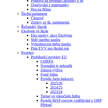
Příprava na přijímací zkoušky z M
Doučování z matematiky
Hra na flétnu
Školní parlament
Členové
Zprávy ze šk. parlamentu
Řečanský Slavík
Ekologie ve škole
Eko zprávy, akce Ekotýmu
Sběr starého papíru
Vyhodnocení sběru papíru
Plán EVV pro školní rok
Projekty
Probíhající projekty EU
CHRPA
Normální je nekouřit
Zdravá výživa
Fond Sidus
Projekt Jsem laskavec
2025⁄26
2024⁄25
2023⁄24
Turnaj ve vánočním šplhu
Projekt MAP rozvoje vzdělávání v ORP
Přelouč