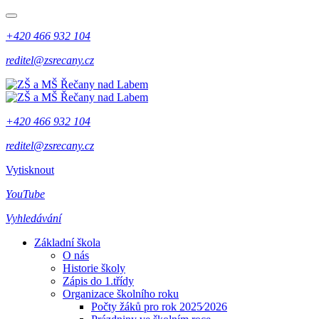
+420 466 932 104
reditel@zsrecany.cz
+420 466 932 104
reditel@zsrecany.cz
Vytisknout
YouTube
Vyhledávání
Základní škola
O nás
Historie školy
Zápis do 1.třídy
Organizace školního roku
Počty žáků pro rok 2025⁄2026